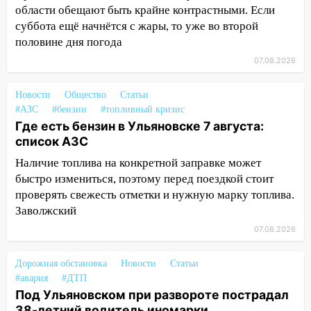
области обещают быть крайне контрастными. Если
матч «Волги» под открытым небом
суббота ещё начнётся с жары, то уже во второй
16:12
В Ульяновском госуниверситете
половине дня погода
разработают отечественный прибор для
07.08.2026
цифровой ПЦР
15:47
Ульяновцы могут вернуть деньги
Новости
Общество
Статьи
#АЗС
за абонементы закрывшегося фитнес-
#бензин
#топливный кризис
Где есть бензин в Ульяновске 7 августа:
клуба «Рекорд-Fitness»
список АЗС
15:34
После вмешательства
Наличие топлива на конкретной заправке может
прокуратуры в селах Ульяновской
быстро измениться, поэтому перед поездкой стоит
области привели в порядок детские
проверять свежесть отметки и нужную марку топлива.
площадки
Заволжский
15:27
Прокуратура проверяет
07.08.2026
капремонт школы в селе Кивать
15:08
В Кузоватово после прокурорской
Дорожная обстановка
Новости
Статьи
#авария
проверки обновили разметку на
#ДТП
Под Ульяновском при развороте пострадал
пешеходных переходах
38-летний водитель иномарки