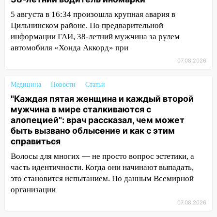
14:40
На проспекте Гая в Ульяновске
5 августа в 16:34 произошла крупная авария в
запретили остановку автомобилей на
Цильнинском районе. По предварительной
50-метровом участке
информации ГАИ, 38-летний мужчина за рулем
14:22
В Новом городе 8 августа пройдет
автомобиля «Хонда Аккорд» при
большой фестиваль «Наше время» с
07.08.2026
мотофристайлом и концертом
«Мураками»
Медицина
Новости
Статьи
14:04
Жару смоет ливнями: прогноз
"Каждая пятая женщина и каждый второй
погоды в Ульяновской области на
мужчина в мире сталкиваются с
выходные 8-9 августа
алопецией": врач рассказал, чем может
быть вызвано облысение и как с этим
13:30
В Ульяновске транспортные
справиться
полицейские проведут акцию «Час
Волосы для многих — не просто вопрос эстетики, а
пассажира»
часть идентичности. Когда они начинают выпадать,
13:20
В Ульяновске за один день
это становится испытанием. По данным Всемирной
обокрали женщину на пляже и
организации
подростка в сквере
07.08.2026
13:01
В Димитровграде мужчина