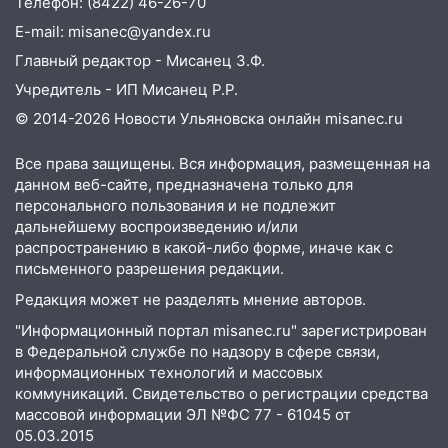
временно отключили холодную воду
Телефон: (8422) 46-26-70
E-mail: misanec@yandex.ru
10:14
В Ульяновске двоих участников
Главный редактор - Мисанец З.Ф.
коррупционной схемы при ЦГКБ
отправили в колонию на 7 и 8 лет
Учредитель - ИП Мисанец Р.Р.
© 2014-2026 Новости Ульяновска онлайн
misanec.ru
09:52
Ночью беспилотники сбили над
соседними Татарстаном и Саратовской
Все права защищены. Вся информация, размещенная на
областью
данном веб-сайте, предназначена только для
09:41
Диана Шурыгина уверовала в
персонального пользования и не подлежит
Бога в СИЗО
дальнейшему воспроизведению и/или
распространению в какой-либо форме, иначе как с
09:35
В Ульяновске директора фирмы
письменного разрешения редакции.
будут судить за неуплату налогов на 48
Редакция может не разделять мнение авторов.
млн рублей
"Информационный портал misanec.ru" зарегистрирован
08:22
Подросток на питбайке сбил
в Федеральной службе по надзору в сфере связи,
велосипедистку: пострадали двое
информационных технологий и массовых
коммуникаций. Свидетельство о регистрации средства
07:20
Жара возвращается: ожидается
массовой информации ЭЛ №ФС 77 - 61045 от
знойный и сухой четверг
05.03.2015