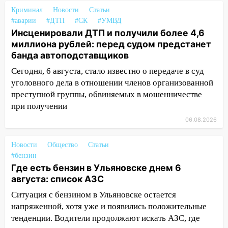
выбросил из машины страйкбольную
Криминал
Новости
Статьи
гранату: его задержали
#аварии
#ДТП
#СК
#УМВД
Инсценировали ДТП и получили более 4,6
12:34
На Ульяновскую область
миллиона рублей: перед судом предстанет
надвигается сильнейшая непогода: град
банда автоподставщиков
и шквал до 27 м/с
Сегодня, 6 августа, стало известно о передаче в суд
12:31
Ульяновец хотел купить иномарку
уголовного дела в отношении членов организованной
из Европы и потерял 760 тысяч рублей
преступной группы, обвиняемых в мошенничестве
при получении
12:20
В Чердаклинском районе
столкнулись «Лада» и Chevrolet:
06.08.2026
пострадал 14-летний подросток
Новости
Общество
Статьи
12:00
Где есть бензин в Ульяновске 7
#бензин
августа: список АЗС
Где есть бензин в Ульяновске днем 6
августа: список АЗС
11:50
Заснул рядом с ребёнком и
случайно задушил его: суд вынес
Ситуация с бензином в Ульяновске остается
приговор
напряженной, хотя уже и появились положительные
тенденции. Водители продолжают искать АЗС, где
11:38
В Ленинском районе пожар