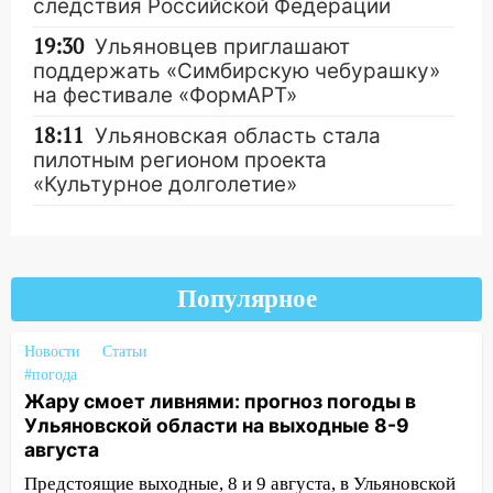
следствия Российской Федерации
19:30
Ульяновцев приглашают
поддержать «Симбирскую чебурашку»
на фестивале «ФормАРТ»
18:11
Ульяновская область стала
пилотным регионом проекта
«Культурное долголетие»
17:16
В реанимацию Ульяновской
областной больницы поступили шесть
Другие новости
новых аппаратов ИВЛ
Популярное
16:51
В Чердаклинском районе
ремонтируют дороги, ставят остановки
Новости
Статьи
и проводят новое освещение
#погода
Жару смоет ливнями: прогноз погоды в
16:35
В Ульяновске установили ещё
Ульяновской области на выходные 8-9
девять бункеров для крупногабаритного
августа
мусора
Предстоящие выходные, 8 и 9 августа, в Ульяновской
16:26
В Ульяновске бесплатно покажут