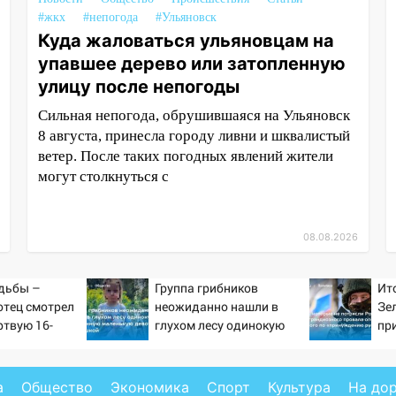
#жкх
#непогода
#Ульяновск
Куда жаловаться ульяновцам на
упавшее дерево или затопленную
улицу после непогоды
Сильная непогода, обрушившаяся на Ульяновск
8 августа, принесла городу ливни и шквалистый
ветер. После таких погодных явлений жители
могут столкнуться с
08.08.2026
дьбы –
Группа грибников
Ит
отец смотрел
неожиданно нашли в
Зе
ртвую 16-
глухом лесу одинокую
пр
ь и не мог
испуганную маленькую
от
слезы
девочку с игрушкой
ра
Ук
а
Общество
Экономика
Спорт
Культура
На до