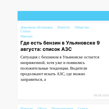
08:11
На Ульяновск снова
надвигается непогода
07:30
Евро-3 вместо Евро-5:
что означают классы бензина и
Дорожная обстановка
Новости
Общество
Статьи
можно ли заливать «старое»
#бензин
топливо в современные
Где есть бензин в Ульяновске 9
автомобили
августа: список АЗС
06:30
Какая погода будет в
Ситуация с бензином в Ульяновске остается
Ульяновской области днем 9
напряженной, хотя уже и появились
августа
положительные тенденции. Водители
05:05
День, когда всё может
продолжают искать АЗС, где можно
измениться: гороскоп на 9
заправиться, а
августа — три знака получат
шанс, который нельзя упустить
08.08.2026
09.08.2026
20:10
Во время урагана в
Ульяновске на Волге
Новости
Обзор
Происшествия
Статьи