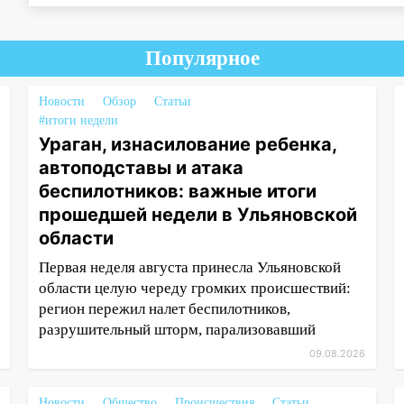
Популярное
Новости
Обзор
Статьи
#итоги недели
Ураган, изнасилование ребенка,
автоподставы и атака
беспилотников: важные итоги
прошедшей недели в Ульяновской
области
Первая неделя августа принесла Ульяновской
области целую череду громких происшествий:
регион пережил налет беспилотников,
разрушительный шторм, парализовавший
09.08.2026
Новости
Общество
Происшествия
Статьи