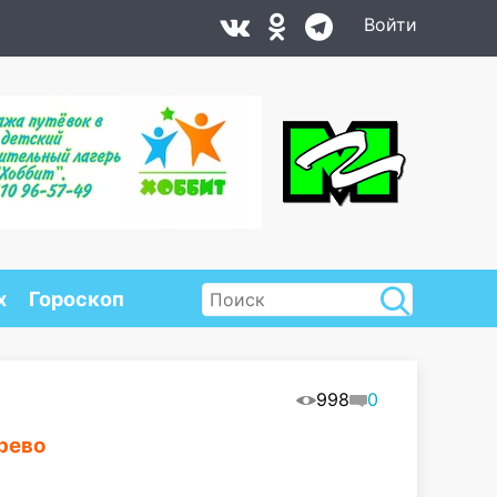
Войти
х
Гороскоп
998
0
ерево