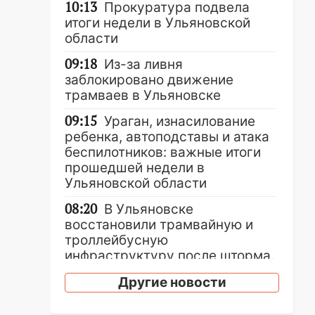
10:13
Прокуратура подвела
итоги недели в Ульяновской
области
09:18
Из-за ливня
заблокировано движение
трамваев в Ульяновске
09:15
Ураган, изнасилование
ребенка, автоподставы и атака
беспилотников: важные итоги
прошедшей недели в
Ульяновской области
08:20
В Ульяновске
восстановили трамвайную и
троллейбусную
инфраструктуру после шторма.
08:19
Внимание! В
Другие новости
Цильнинском районе пропал
67-летний мужчина