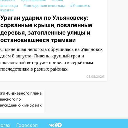
#непогода
#последствия непогоды
#Ульяновск
#ураган
Ураган ударил по Ульяновску:
сорванные крыши, поваленные
деревья, затопленные улицы и
остановившиеся трамваи
Сильнейшая непогода обрушилась на Ульяновск
днём 8 августа. Ливень, крупный град и
шквалистый ветер уже привели к серьёзным
последствиям в разных районах
08.08.2026
оги 40-дневного плана
ленского по
инуждению к миру: как
ветила Россия, полный
збор провала операции
раины от военкора
рогах
Гороскоп