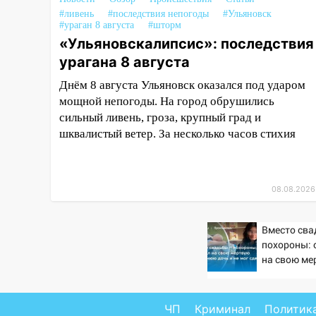
перевернулась лодка
#ливень
#последствия непогоды
#Ульяновск
#ураган 8 августа
#шторм
19:55
В Ульяновске упавшее
«Ульяновскалипсис»: последствия
дерево заблокировало в
урагана 8 августа
машине двух женщин
Днём 8 августа Ульяновск оказался под ударом
17:15
В Ульяновской области
мощной непогоды. На город обрушились
ремонтируют девять мостов:
сильный ливень, гроза, крупный град и
один уже готов, ещё два —
шквалистый ветер. За несколько часов стихия
почти завершены
17:00
«Ульяновскалипсис»:
последствия урагана 8 августа
08.08.2026
16:38
Прогноз погоды в
Ульяновской области на 9
Вместо сва
августа
похороны: 
на свою ме
16:34
Из-за мощной непогоды в
летнюю доч
Ульяновске отменили
сдержать 
фестиваль «Наше время»
ЧП
Криминал
Политик