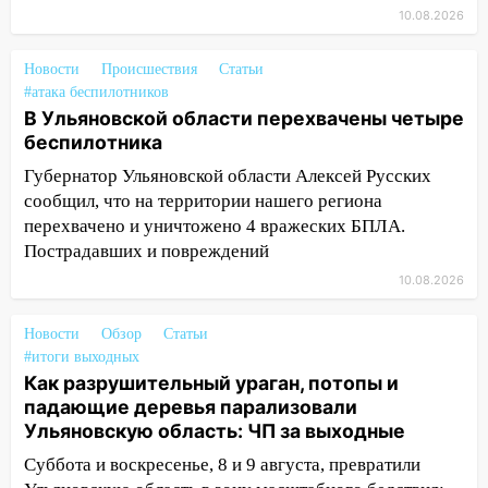
10.08.2026
11:05
12 человек погибли и 39 получили
ранения после атаки беспилотников на
Нижнекамск
Новости
Происшествия
Статьи
#атака беспилотников
10:51
В Ульяновской области
В Ульяновской области перехвачены четыре
перехвачены четыре беспилотника
беспилотника
10:15
Соцсети: мотоциклист врезался в
Губернатор Ульяновской области Алексей Русских
«Калину» в Новом городе
сообщил, что на территории нашего региона
перехвачено и уничтожено 4 вражеских БПЛА.
10:11
Во время атаки беспилотников в
Пострадавших и повреждений
Нижнекамске погибли люди: в
10.08.2026
республике объявили траур
10:06
За выходные выпало больше
Новости
Обзор
Статьи
месячной нормы осадков и упало 111
#итоги выходных
деревьев в Ульяновске
Как разрушительный ураган, потопы и
падающие деревья парализовали
10:00
В Кузоватово ураганный ветер
Ульяновскую область: ЧП за выходные
повредил кровли районного дома
культуры и школы
Суббота и воскресенье, 8 и 9 августа, превратили