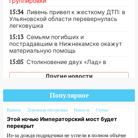
группировки
15:34
Ливень привел к жесткому ДТП: в
Ульяновской области перевернулась
легковушка
15:13
Семьям погибших и
пострадавшим в Нижнекамске окажут
материальную помощь
15:05
Столкновение двух «Лад» в
Димитровграде: пассажирка оказалась
в больнице
Другие новости
14:23
В Вешкаймском районе
перевернулся самодельный байк
Популярное
14:21
Волонтеры «ЛизаАлерт»
Важное
Дорожная обстановка
Новости
Статьи
выложили ориентировку на пропавшего
8 августа в шторм ульяновского
Этой ночью Императорский мост будет
блогера
перекрыт
Из-за дождя подрядчики не успели в полном объёме
14:00
Этой ночью Императорский мост