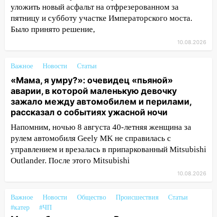
уложить новый асфальт на отфрезерованном за
будет перекрыт
пятницу и субботу участке Императорского моста.
13:49
Сотрудники СУ СК России по
Было принято решение,
Ульяновской области вручили ключи от
10.08.2026
квартир сиротам и детям, оставшихся
без попечения родителей
Важное
Новости
Статьи
13:36
«Мама, я умру?»: очевидец
«Мама, я умру?»: очевидец «пьяной»
«пьяной» аварии, в которой маленькую
аварии, в которой маленькую девочку
девочку зажало между автомобилем и
зажало между автомобилем и перилами,
перилами, рассказал о событиях
рассказал о событиях ужасной ночи
ужасной ночи
Напомним, ночью 8 августа 40-летняя женщина за
13:05
17-летний парень находился за
рулем автомобиля Geely MK не справилась с
рулем мотоцикла во время ДТП в Новом
управлением и врезалась в припаркованный Mitsubishi
городе: в ГАИ прокомментировали
Outlander. После этого Mitsubishi
сегодняшнюю аварию
10.08.2026
12:59
Губернатор Ульяновской области
выразил соболезнования в связи с
Важное
Новости
Общество
Происшествия
Статьи
трагедией в Нижнекамске
#катер
#ЧП