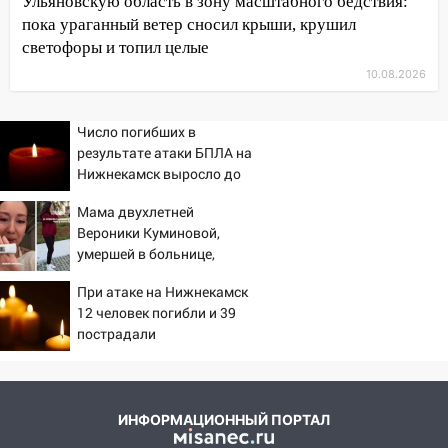
Ульяновскую область в зону масштабного бедствия:
09:20
Момент падения дерева на
пока ураганный ветер сносил крыши, крушил
машину в Ульяновске попал на видео
светофоры и топил целые
09:16
Утро ульяновских водителей
10.08.2026
началось с «глухой» пробки на старом
мосту
Число погибших в
09:10
результате атаки БПЛА на
Соцсети: на Московском шоссе в
Нижнекамск выросло до
Ульяновске произошла авария
13
08:02
Мама двухлетней
В Ульяновске во время
Вероники Куминовой,
диспансеризации у 26-летнего парня
умершей в больнице,
выявили онкологию
беременна: семья ждет
07:00
При атаке на Нижнекамск
Прохладная ночь и ветреный
девочку
12 человек погибли и 39
день: прогноз погоды в Ульяновске 10
пострадали
августа
06:00
Как разрушительный ураган,
потопы и падающие деревья
парализовали Ульяновскую область: ЧП
ИНФОРМАЦИОННЫЙ ПОРТАЛ
за выходные