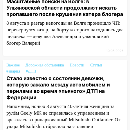
Масштабные поиски на Волге: в
12:53
Число погибших в Нижнекамске
Ульяновской области продолжают искать
выросло до 13 человек, среди них есть
пропавшего после крушения катера блогера
ребенок
8 августа в разгар непогоды на Волге произошло ЧП:
12:46
Масштабные поиски на Волге: в
перевернулся катер, на борту которого находились два
Ульяновской области продолжают
человека — девушка Александра и ульяновский
искать пропавшего после крушения
блогер Валерий
катера блогера
10.08.2026
11:53
Стало известно о состоянии
девочки, которую зажало между
Важное
Дорожная обстановка
Новости
Статьи
автомобилем и перилами во время
#авария
#ДТП
«пьяного» ДТП на Федерации
Стало известно о состоянии девочки,
которую зажало между автомобилем и
11:29
Сергей Клопков назначен
перилами во время «пьяного» ДТП на
начальником управления
Федерации
административно-технического
Напомним, ночью 8 августа 40-летняя женщина за
контроля администрации Ульяновска
рулём Geely MK не справилась с управлением и
11:12
В Ульяновской области в огне
врезалась в припаркованный Mitsubishi Outlander. От
погиб один человек
удара Mitsubishi отбросило на стоявший