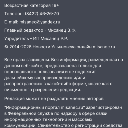
Возрастная категория 18+
05:50
Пять украденных лошадей и
Телефон: (8422) 46-26-70
смертельная драка
E-mail: misanec@yandex.ru
05:00
Боль, скованность и старение
Главный редактор - Мисанец З.Ф.
дисков: как повседневные привычки
незаметно разрушают наш позвоночник
Учредитель - ИП Мисанец Р.Р.
© 2014-2026 Новости Ульяновска онлайн
misanec.ru
03:00
День скрытых ловушек и
внезапных подарков судьбы: гороскоп
Все права защищены. Вся информация, размещенная на
на 10 августа
данном веб-сайте, предназначена только для
09.08.2026
персонального пользования и не подлежит
дальнейшему воспроизведению и/или
21:58
В Ульяновске около «нового»
распространению в какой-либо форме, иначе как с
моста утопили автомобиль «Вольво»
письменного разрешения редакции.
20:20
Итоги 9 августа в Ульяновской
Редакция может не разделять мнение авторов.
области: разгул стихии, поиски
"Информационный портал misanec.ru" зарегистрирован
человека на Волге и транспортный
в Федеральной службе по надзору в сфере связи,
коллапс
информационных технологий и массовых
19:43
Из-за ураганного ветра упали
коммуникаций. Свидетельство о регистрации средства