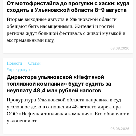
сохранятся 9 августа
От мотофристайла до прогулки с хаски: куда
сходить в Ульяновской области 8–9 августа
13:15
Трижды «брал в долг» без спроса:
Вторые выходные августа в Ульяновской области
житель Вешкаймского района похитил у
обещают быть насыщенными. Жителей и гостей
знакомого 191 тысячу рублей
региона ждут большой фестиваль с живой музыкой и
13:14
Ураган оторвал светофор на
экстремальными шоу,
проспекте Филатова в Ульяновске
08.08.2026
13:12
Дерево пробило крышу дома на
Новгородской в Ульяновске и рухнуло
Новости
Статьи
на электрощит
#прокуратура
Директора ульяновской «Нефтяной
13:10
В Заволжском районе дерево
топливной компании» будут судить за
упало во дворе
неуплату 48,4 млн рублей налогов
13:08
Ураган ударил по Ульяновску:
Прокуратура Ульяновской области направила в суд
сорванные крыши, поваленные деревья,
уголовное дело в отношении 48-летнего директора
затопленные улицы и остановившиеся
ООО «Нефтяная топливная компания». Его обвиняют в
трамваи
уклонении от
12:17
Ульяновск накрыл крупный град:
08.08.2026