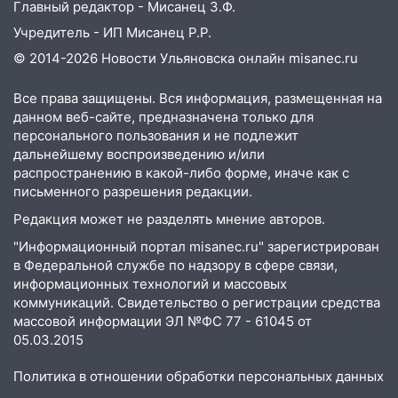
Главный редактор - Мисанец З.Ф.
09:28
Дети на дорогах: пострадали
Учредитель - ИП Мисанец Р.Р.
велосипедисты, мотоциклисты и
пешеходы. Обзор крупных аварий в
© 2014-2026 Новости Ульяновска онлайн
misanec.ru
Ульяновской области
Все права защищены. Вся информация, размещенная на
08:30
Поджог со свечой, 16 сгоревших
данном веб-сайте, предназначена только для
домов и выстрел за водку
персонального пользования и не подлежит
дальнейшему воспроизведению и/или
07:50
Какая погоды будет днем 8
распространению в какой-либо форме, иначе как с
августа
письменного разрешения редакции.
06:45
Императорский мост в
Редакция может не разделять мнение авторов.
Ульяновске останется закрытым до
"Информационный портал misanec.ru" зарегистрирован
утра 10 августа
в Федеральной службе по надзору в сфере связи,
05:18
Судьба готовит сюрприз: гороскоп
информационных технологий и массовых
на 8 августа — кому повезет с
коммуникаций. Свидетельство о регистрации средства
массовой информации ЭЛ №ФС 77 - 61045 от
деньгами, а кого ждет неожиданная
05.03.2015
встреча
04:47
В Ульяновской области объявили
Политика в отношении обработки персональных данных
ракетную опасность: звучат сирены