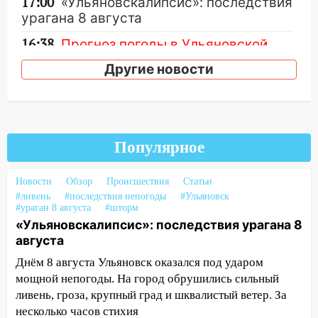
17:00
«Ульяновскалипсис»: последствия
урагана 8 августа
16:38
Прогноз погоды в Ульяновской
области на 9 августа
Другие новости
16:34
Из-за мощной непогоды в
Ульяновске отменили фестиваль «Наше
время»
16:17
Мелекесский район первым в
Популярное
Ульяновской области намолотил более
100 тысяч тонн зерна
Новости
Обзор
Происшествия
Статьи
#ливень
#последствия непогоды
#Ульяновск
15:17
В колледжи и техникумы
#ураган 8 августа
#шторм
Ульяновской области подали более 10
«Ульяновскалипсис»: последствия урагана 8
тысяч заявлений
августа
15:04
Фоторепортаж с улиц Ульяновска
Днём 8 августа Ульяновск оказался под ударом
после шторма: поваленные деревья и
мощной непогоды. На город обрушились сильный
затопленные улицы
ливень, гроза, крупный град и шквалистый ветер. За
несколько часов стихия
14:28
Ураган вырвал остановку на улице