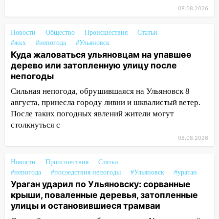
Деева в Заволжье
08.08.2026
14:26
Жители Ульяновска сами
Новости
Общество
Происшествия
Статьи
пытаются расчистить ливнёвки, не
#жкх
#непогода
#Ульяновск
дождавшись коммунальщиков
Куда жаловаться ульяновцам на упавшее
дерево или затопленную улицу после
14:16
Шторм продолжает ломать город:
непогоды
на улице Любови Шевцовой рухнул
светофор
Сильная непогода, обрушившаяся на Ульяновск 8
августа, принесла городу ливни и шквалистый ветер.
14:14
Студента из Ульяновска обманули
После таких погодных явлений жители могут
мошенники под видом преподавателя
столкнуться с
14:12
Куда жаловаться ульяновцам на
08.08.2026
упавшее дерево или затопленную улицу
после непогоды
Новости
Происшествия
Статьи
#непогода
#последствия непогоды
#Ульяновск
#ураган
13:59
В Новом городе ураганным
Ураган ударил по Ульяновску: сорванные
ветром сорвало опалубку со
крыши, поваленные деревья, затопленные
строящегося дома
улицы и остановившиеся трамваи
13:54
В мэрии Ульяновска рассказали,