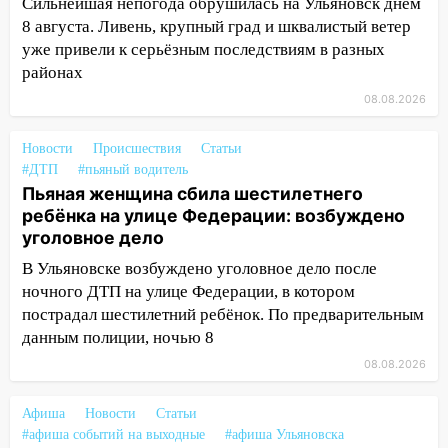
Сильнейшая непогода обрушилась на Ульяновск днём
как устраняют последствия мощного
8 августа. Ливень, крупный град и шквалистый ветер
шторма
уже привели к серьёзным последствиям в разных
13:49
Стихия продолжает крушить
районах
Ульяновск: дерево рухнуло на дом на
08.08.2026
Орджоникидзе
Новости
13:47
Происшествия
Статьи
На Нижней Террасе мощным
#ДТП
#пьяный водитель
ветром вырвало дерево с корнем
Пьяная женщина сбила шестилетнего
13:46
Сильный ветер сорвал крышу с
ребёнка на улице Федерации: возбуждено
СТО на проспекте Созидателей
уголовное дело
В Ульяновске возбуждено уголовное дело после
13:35
Непогода продолжает бить по
ночного ДТП на улице Федерации, в котором
транспорту: в Ульяновске трамвай
сошёл с рельсов
пострадал шестилетний ребёнок. По предварительным
данным полиции, ночью 8
13:22
Упавшие деревья перекрыли
08.08.2026
дороги в Ульяновске: фото
13:17
Непогода в Ульяновске не
Афиша
Новости
Статьи
закончится сегодня: сильные ливни
#афиша событий на выходные
#афиша Ульяновска