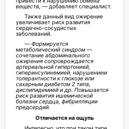
привести к нарушению обмена
веществ,
— добавляет специалист.
Также данный вид ожирение
увеличивает риск развития
сердечно-сосудистых
заболеваний.
—
Формируется
метаболический синдром —
сочетание абдоминального
ожирения сопроврождается
артериальной гипертонией,
гиперинсулинемией, нарушением
толерантности к глюкозе или
сахарным диабетом 2 типа,
дислипидемией и др. Повышается
риск развития ишемической
болезни сердца, фибрилляции
предсердий.
Отличается на ощупь
Интересно, что при таком типе