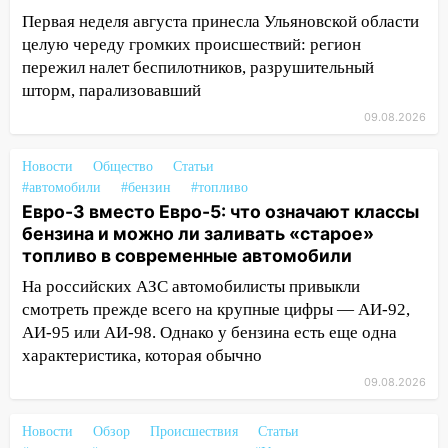
Первая неделя августа принесла Ульяновской области
17:16
В реанимацию Ульяновской
целую череду громких происшествий: регион
областной больницы поступили шесть
пережил налет беспилотников, разрушительный
новых аппаратов ИВЛ
шторм, парализовавший
16:51
В Чердаклинском районе
09.08.2026
ремонтируют дороги, ставят остановки
и проводят новое освещение
Новости
Общество
Статьи
16:35
В Ульяновске установили ещё
#автомобили
#бензин
#топливо
девять бункеров для крупногабаритного
Евро-3 вместо Евро-5: что означают классы
мусора
бензина и можно ли заливать «старое»
топливо в современные автомобили
16:26
В Ульяновске бесплатно покажут
На российских АЗС автомобилисты привыкли
матч «Волги» под открытым небом
смотреть прежде всего на крупные цифры — АИ-92,
16:12
В Ульяновском госуниверситете
АИ-95 или АИ-98. Однако у бензина есть еще одна
разработают отечественный прибор для
характеристика, которая обычно
цифровой ПЦР
09.08.2026
15:47
Ульяновцы могут вернуть деньги
за абонементы закрывшегося фитнес-
Новости
Обзор
Происшествия
Статьи