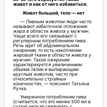
живот и как от него избавиться.
Живот большой, тело — нет
—
Пивным животом люди часто
называют избыточное отложение
жира в области живота у мужчин.
Чаще всего его связывают с
регулярным потреблением пива.
Речь идет об абдоминальном
ожирении, то есть накоплении
жировой ткани в области живота у
мужчин. Такое ожирение
характеризуется увеличением
объема талии и выпирающим
круглым животом, часто при
относительно стройных
конечностях, —
поясняет Татьяна
Ручка.
Умеренное потребление пива
(считается, что это менее 500 мл в
сутки) нельзя связывать с