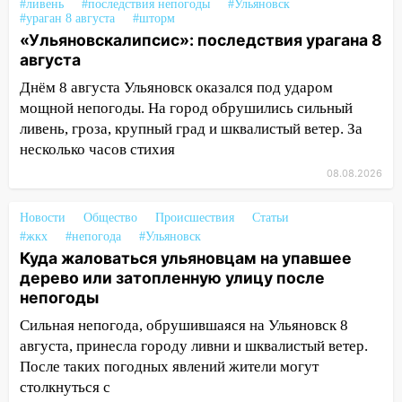
клуба «Рекорд-Fitness»
#ливень
#последствия непогоды
#Ульяновск
#ураган 8 августа
#шторм
15:34
После вмешательства
«Ульяновскалипсис»: последствия урагана 8
прокуратуры в селах Ульяновской
августа
области привели в порядок детские
Днём 8 августа Ульяновск оказался под ударом
площадки
мощной непогоды. На город обрушились сильный
15:27
Прокуратура проверяет
ливень, гроза, крупный град и шквалистый ветер. За
капремонт школы в селе Кивать
несколько часов стихия
08.08.2026
15:08
В Кузоватово после прокурорской
проверки обновили разметку на
Новости
Общество
Происшествия
Статьи
пешеходных переходах
#жкх
#непогода
#Ульяновск
14:40
На проспекте Гая в Ульяновске
Куда жаловаться ульяновцам на упавшее
запретили остановку автомобилей на
дерево или затопленную улицу после
50-метровом участке
непогоды
Сильная непогода, обрушившаяся на Ульяновск 8
14:22
В Новом городе 8 августа пройдет
августа, принесла городу ливни и шквалистый ветер.
большой фестиваль «Наше время» с
мотофристайлом и концертом
После таких погодных явлений жители могут
«Мураками»
столкнуться с