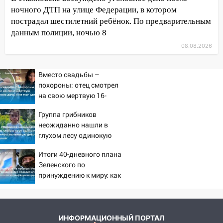
ночного ДТП на улице Федерации, в котором
12:20
В Чердаклинском районе
пострадал шестилетний ребёнок. По предварительным
столкнулись «Лада» и Chevrolet:
данным полиции, ночью 8
пострадал 14-летний подросток
08.08.2026
12:00
Где есть бензин в Ульяновске 7
августа: список АЗС
Вместо свадьбы –
похороны: отец смотрел
11:50
Заснул рядом с ребёнком и
на свою мертвую 16-
случайно задушил его: суд вынес
летнюю дочь и не мог
приговор
Группа грибников
сдержать слезы
неожиданно нашли в
11:38
В Ленинском районе пожар
глухом лесу одинокую
полностью уничтожил дачный дом и
испуганную маленькую
сарай
Итоги 40-дневного плана
девочку с игрушкой
Зеленского по
11:38
В Госдуме предложили отменить
принуждению к миру: как
ЕГЭ с 2027 года
ответила Россия, полный
разбор провала операции
11:25
В Ульяновске ИИ будет выявлять
Украины от военкора
нарушителей на контейнерных
Коца
ИНФОРМАЦИОННЫЙ ПОРТАЛ
площадках