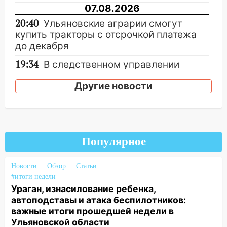
07.08.2026
20:40
Ульяновские аграрии смогут
купить тракторы с отсрочкой платежа
до декабря
19:34
В следственном управлении
состоялось торжественное
Другие новости
мероприятие, приуроченное к
празднованию Дня сотрудника органов
следствия Российской Федерации
19:30
Ульяновцев приглашают
поддержать «Симбирскую чебурашку»
Популярное
на фестивале «ФормАРТ»
Новости
Обзор
Статьи
18:11
Ульяновская область стала
#итоги недели
пилотным регионом проекта
Ураган, изнасилование ребенка,
«Культурное долголетие»
автоподставы и атака беспилотников:
17:23
Прогноз погоды в Ульяновской
важные итоги прошедшей недели в
области на 8 августа
Ульяновской области