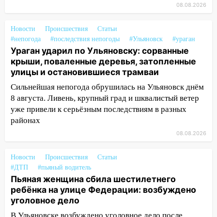
08.08.2026
14:04
Жару смоет ливнями: прогноз
погоды в Ульяновской области на
Новости
Происшествия
Статьи
выходные 8-9 августа
#непогода
#последствия непогоды
#Ульяновск
#ураган
13:30
В Ульяновске транспортные
Ураган ударил по Ульяновску: сорванные
полицейские проведут акцию «Час
крыши, поваленные деревья, затопленные
пассажира»
улицы и остановившиеся трамваи
Сильнейшая непогода обрушилась на Ульяновск днём
13:20
В Ульяновске за один день
8 августа. Ливень, крупный град и шквалистый ветер
обокрали женщину на пляже и
подростка в сквере
уже привели к серьёзным последствиям в разных
районах
13:01
В Димитровграде мужчина
08.08.2026
выбросил из машины страйкбольную
гранату: его задержали
Новости
Происшествия
Статьи
12:34
На Ульяновскую область
#ДТП
#пьяный водитель
надвигается сильнейшая непогода: град
Пьяная женщина сбила шестилетнего
и шквал до 27 м/с
ребёнка на улице Федерации: возбуждено
уголовное дело
12:31
Ульяновец хотел купить иномарку
В Ульяновске возбуждено уголовное дело после
из Европы и потерял 760 тысяч рублей