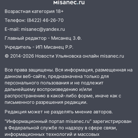
11:20
Ульяновская шахматистка
Возрастная категория 18+
Валерия Клейменова выиграла два
Телефон: (8422) 46-26-70
золота в составе сборной мира
E-mail: misanec@yandex.ru
11:16
В Ульяновске открыли памятную
Главный редактор - Мисанец З.Ф.
доску декабристу Кондратию Рылееву
Учредитель - ИП Мисанец Р.Р.
10:40
В Ульяновске спасатели ночью
© 2014-2026 Новости Ульяновска онлайн
misanec.ru
нашли потерявшегося в заброшенных
садах 79-летнего мужчину
Все права защищены. Вся информация, размещенная на
данном веб-сайте, предназначена только для
10:26
На нескольких улицах Ульяновска
персонального пользования и не подлежит
временно отключили холодную воду
дальнейшему воспроизведению и/или
10:14
В Ульяновске двоих участников
распространению в какой-либо форме, иначе как с
коррупционной схемы при ЦГКБ
письменного разрешения редакции.
отправили в колонию на 7 и 8 лет
Редакция может не разделять мнение авторов.
09:52
Ночью беспилотники сбили над
"Информационный портал misanec.ru" зарегистрирован
соседними Татарстаном и Саратовской
в Федеральной службе по надзору в сфере связи,
областью
информационных технологий и массовых