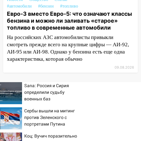
заблокировало в машине двух женщин
#автомобили
#бензин
#топливо
17:15
В Ульяновской области
Евро-3 вместо Евро-5: что означают классы
ремонтируют девять мостов: один уже
бензина и можно ли заливать «старое»
готов, ещё два — почти завершены
топливо в современные автомобили
На российских АЗС автомобилисты привыкли
17:00
«Ульяновскалипсис»: последствия
смотреть прежде всего на крупные цифры — АИ-92,
урагана 8 августа
АИ-95 или АИ-98. Однако у бензина есть еще одна
16:38
Прогноз погоды в Ульяновской
характеристика, которая обычно
области на 9 августа
09.08.2026
16:34
Из-за мощной непогоды в
Ульяновске отменили фестиваль «Наше
Sana: Россия и Сирия
время»
определили судьбу
военных баз
16:17
Мелекесский район первым в
Ульяновской области намолотил более
Сербы вышли на митинг
100 тысяч тонн зерна
против Зеленского с
портретами Путина
15:17
В колледжи и техникумы
Ульяновской области подали более 10
Коц: Вучич поразительно