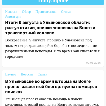
какими сложностями сталкиваются
Популярное
молодые мамы
Новости
Обзор
Происшествия
Статьи
13:02
Соцсети: на улице Розы
#итоги дня
Люксембург дерево упало на
Итоги 9 августа в Ульяновской области:
автомобиль
разгул стихии, поиски человека на Волге и
транспортный коллапс
13:00
«Благоприятный период для
новых начинаний: гороскоп для всех
Воскресенье, 9 августа, прошло в Ульяновске под
знаков зодиака на неделю с 10 по 16
знаком непрекращающейся борьбы с последствиями
августа
разрушительной непогоды. В то время как спасатели и
городские
13:00
На проспекте Тюленева в
Ульяновске образовалось «море»
09.08.2026
12:57
В Ульяновской области ожидается
Важное
Новости
Статьи
крупный град
В Ульяновске во время шторма на Волге
12:11
Где есть бензин в Ульяновске 9
пропал известный блогер: нужна помощь в
августа: список АЗС
поисках
11:55
Ульяновцев просят оказать помощь в поиске
Соцсети: светофор упал на
машину во время сильного ливня в
мужчины, который пропал на Волге во время шторма.