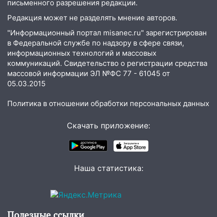
письменного разрешения редакции.
13:59
В Новом городе ураганным
Редакция может не разделять мнение авторов.
ветром сорвало опалубку со
"Информационный портал misanec.ru" зарегистрирован
строящегося дома
в Федеральной службе по надзору в сфере связи,
информационных технологий и массовых
13:54
В мэрии Ульяновска рассказали,
коммуникаций. Свидетельство о регистрации средства
как устраняют последствия мощного
массовой информации ЭЛ №ФС 77 - 61045 от
шторма
05.03.2015
13:49
Стихия продолжает крушить
Политика в отношении обработки персональных данных
Ульяновск: дерево рухнуло на дом на
Орджоникидзе
Скачать приложение:
13:47
На Нижней Террасе мощным
ветром вырвало дерево с корнем
13:46
Сильный ветер сорвал крышу с
Наша статистика:
СТО на проспекте Созидателей
13:35
Непогода продолжает бить по
транспорту: в Ульяновске трамвай
сошёл с рельсов
Полезные ссылки