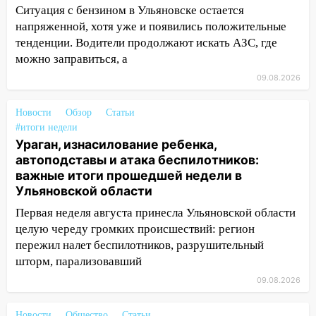
Ситуация с бензином в Ульяновске остается
08:11
На Ульяновск снова надвигается
напряженной, хотя уже и появились положительные
непогода
тенденции. Водители продолжают искать АЗС, где
07:30
Евро-3 вместо Евро-5: что
можно заправиться, а
означают классы бензина и можно ли
09.08.2026
заливать «старое» топливо в
современные автомобили
Новости
Обзор
Статьи
#итоги недели
06:30
Какая погода будет в Ульяновской
Ураган, изнасилование ребенка,
области днем 9 августа
автоподставы и атака беспилотников:
05:05
День, когда всё может
важные итоги прошедшей недели в
измениться: гороскоп на 9 августа —
Ульяновской области
три знака получат шанс, который нельзя
Первая неделя августа принесла Ульяновской области
упустить
целую череду громких происшествий: регион
08.08.2026
пережил налет беспилотников, разрушительный
шторм, парализовавший
20:10
Во время урагана в Ульяновске на
Волге перевернулась лодка
09.08.2026
19:55
В Ульяновске упавшее дерево
Новости
Общество
Статьи