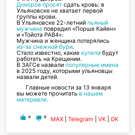
Доноров просят
сдать кровь: в
Ульяновске не хватает первой
группы крови.
В Ульяновске 22-летний
пьяный
мужчина
повредил «Порше Кайен»
и «Тойота РАВ4».
Мужчина и женщина потерялись
из-за снежной бури
.
Стало известно, какие
купели
будут
работать на Крещении.
В ЗАГСе назвали
популярные имена
в 2025 году, которыми ульяновцы
назвали детей.
Главные новости за 13 января
вы можете прочитать
в нашем
материале.
0
0
MAX
|
Telegram
|
VK
|
OK