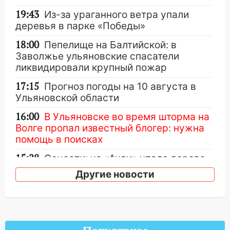
19:43
Из-за ураганного ветра упали
деревья в парке «Победы»
18:00
Пепелище на Балтийской: в
Заволжье ульяновские спасатели
ликвидировали крупный пожар
17:15
Прогноз погоды на 10 августа в
Ульяновской области
16:00
В Ульяновске во время шторма на
Волге пропал известный блогер: нужна
помощь в поисках
15:28
Соцсети: на «Ауди» упало дерево
в Новом городе
Другие новости
15:12
В Ульяновске выгорела кухня в
многоэтажке
14:18
Гинеколог рассказала о том, с