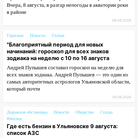
Ульяновске
Вчера, 8 августа, в разгар непогоды в акватории реки
в районе
11:00
В Ульяновской области люди в
09.08.2026
СНТ сидят без света
10:13
Прокуратура подвела итоги
Гороскоп
Новости
Статьи
недели в Ульяновской области
"Благоприятный период для новых
начинаний: гороскоп для всех знаков
09:18
Из-за ливня заблокировано
зодиака на неделю с 10 по 16 августа
движение трамваев в Ульяновске
Андрей Пупышев составил гороскоп на неделю для
09:15
Ураган, изнасилование ребенка,
всех знаков зодиака. Андрей Пупышев — это один из
автоподставы и атака беспилотников:
самых авторитетных астрологов Ульяновской области,
важные итоги прошедшей недели в
который почти
Ульяновской области
09.08.2026
08:20
В Ульяновске восстановили
трамвайную и троллейбусную
Дорожная обстановка
Новости
Общество
Статьи
инфраструктуру после шторма
#бензин
Где есть бензин в Ульяновске 9 августа:
08:19
Внимание! В Цильнинском районе
список АЗС
пропал 67-летний мужчина