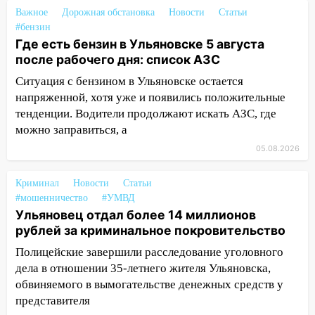
тридцатиградусная жара: какая будет
Важное
Дорожная обстановка
Новости
Статьи
погода в четверг
#бензин
Где есть бензин в Ульяновске 5 августа
06:00
Четыре года борьбы: ульяновские
после рабочего дня: список АЗС
юристы помогли женщине засудить УК
Ситуация с бензином в Ульяновске остается
за плесень на стенах
напряженной, хотя уже и появились положительные
05:00
Кому 6 августа звезды сулят
тенденции. Водители продолжают искать АЗС, где
прибыль, а кому — испытания на
можно заправиться, а
прочность
05.08.2026
05.08.2026
22:58
Соцсети: на проспекте Тюленева
Криминал
Новости
Статьи
ДТП с мотоциклистом
#мошенничество
#УМВД
Ульяновец отдал более 14 миллионов
20:22
Мошенники обманули 92-летнюю
рублей за криминальное покровительство
жительницу Ульяновской области
Полицейские завершили расследование уголовного
19:14
Житель Ульяновской области
дела в отношении 35-летнего жителя Ульяновска,
подвез троих незнакомцев на трассе и
обвиняемого в вымогательстве денежных средств у
заработал уголовное дело
представителя