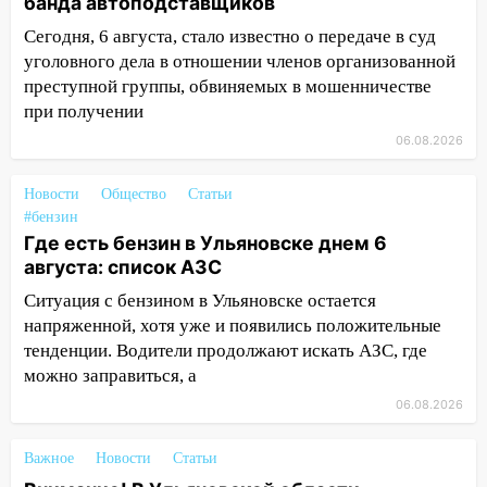
банда автоподставщиков
13:00
В суде защитили репутацию
Сегодня, 6 августа, стало известно о передаче в суд
мужчины, которого необоснованно
уголовного дела в отношении членов организованной
обвиняли в жестоком обращении с
преступной группы, обвиняемых в мошенничестве
животными
при получении
12:28
Миллион на «льготниках»: в
06.08.2026
Ульяновской области перевозчик
провернул хитрую схему с чужими
Новости
Общество
Статьи
проездными
#бензин
Где есть бензин в Ульяновске днем 6
12:10
Ульяновский алиментщик накопил
августа: список АЗС
120 тысяч долга
Ситуация с бензином в Ульяновске остается
11:49
Снят режим «Ракетная
напряженной, хотя уже и появились положительные
опасность» на территории Ульяновской
тенденции. Водители продолжают искать АЗС, где
области
можно заправиться, а
11:30
Кабмин РФ разрешил до 1 июля
06.08.2026
2027 года импорт, выпуск и обращение
бензина Евро 2, Евро 3, Евро 4
Важное
Новости
Статьи