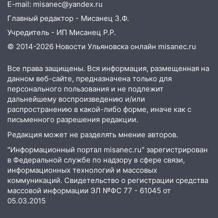
E-mail: misanec@yandex.ru
15:59
Ульяновец отдал более 14
Главный редактор - Мисанец З.Ф.
миллионов рублей за криминальное
Учредитель - ИП Мисанец Р.Р.
покровительство
© 2014-2026 Новости Ульяновска онлайн
misanec.ru
15:32
На «кольце» кроссовер сбил 18-
летнего мопедиста
Все права защищены. Вся информация, размещенная на
данном веб-сайте, предназначена только для
15:00
В Ульяновске после тройного ДТП
персонального пользования и не подлежит
госпитализировали 25-летнего байкера
дальнейшему воспроизведению и/или
распространению в какой-либо форме, иначе как с
14:32
На Ульяновскую область
письменного разрешения редакции.
надвигается жара
Редакция может не разделять мнение авторов.
14:08
Пешеход переходил по «зебре»:
"Информационный портал misanec.ru" зарегистрирован
подробности серьезной аварии на
в Федеральной службе по надзору в сфере связи,
Фруктовой
информационных технологий и массовых
13:30
В Димитровграде на улице
коммуникаций. Свидетельство о регистрации средства
Трудовой горело здание
массовой информации ЭЛ №ФС 77 - 61045 от
05.03.2015
13:00
Водитель без прав врезался в