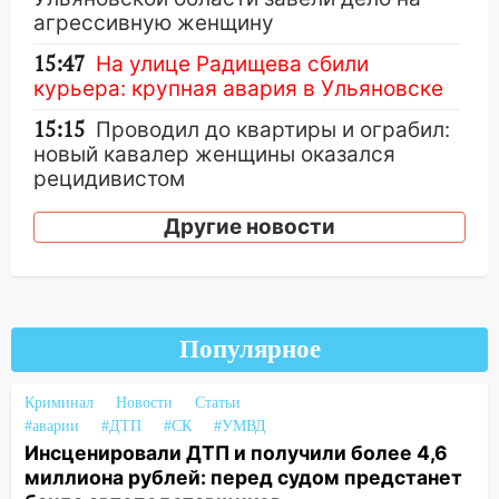
агрессивную женщину
15:47
На улице Радищева сбили
курьера: крупная авария в Ульяновске
15:15
Проводил до квартиры и ограбил:
новый кавалер женщины оказался
рецидивистом
14:26
В Ульяновске ограничат движение
Другие новости
по улице Ефремова
14:23
67% ульяновцев готовы
передумать увольняться, если им
повысят зарплату
Популярное
14:01
Инсценировали ДТП и получили
более 4,6 миллиона рублей: перед
Криминал
Новости
Статьи
судом предстанет банда
#аварии
#ДТП
#СК
#УМВД
автоподставщиков
Инсценировали ДТП и получили более 4,6
миллиона рублей: перед судом предстанет
13:36
В Инзе произошел крупный пожар