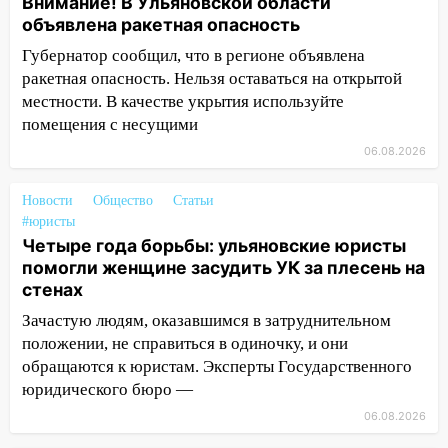
Внимание! В Ульяновской области
11:12
Соцсети: на Рябикова автомобиль
объявлена ракетная опасность
врезался в забор
Губернатор сообщил, что в регионе объявлена
10:27
Где есть бензин в Ульяновске
ракетная опасность. Нельзя оставаться на открытой
днем 6 августа: список АЗС
местности. В качестве укрытия используйте
10:16
помещения с несущими
Внимание! В Ульяновской области
объявлена ракетная опасность
06.08.2026
10:00
В Старомайнском районе утонул
Новости
Общество
Статьи
51-летний мужчина
#юристы
09:50
В Ульяновске черный коршун
Четыре года борьбы: ульяновские юристы
застрял в тепловозе
помогли женщине засудить УК за плесень на
стенах
09:44
Ульяновские спасатели помогли
Зачастую людям, оказавшимся в затруднительном
юному велосипедисту на улице
положении, не справиться в одиночку, и они
Чернышевского
обращаются к юристам. Эксперты Государственного
08:21
В Заволжском районе украли два
юридического бюро —
велосипеда
06.08.2026
07:18
В Ульяновск идет