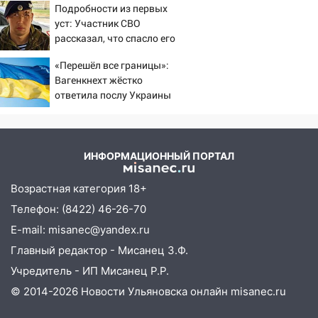
Подробности из первых
на 8 августа — кому повезет с
уст: Участник СВО
деньгами, а кого ждет неожиданная
рассказал, что спасло его
встреча
в схватке с медведем
«Перешёл все границы»:
04:47
В Ульяновской области объявили
Вагенкнехт жёстко
ракетную опасность: звучат сирены
ответила послу Украины
07.08.2026
20:40
Ульяновские аграрии смогут
купить тракторы с отсрочкой платежа
ИНФОРМАЦИОННЫЙ ПОРТАЛ
до декабря
19:34
В следственном управлении
Возрастная категория 18+
состоялось торжественное
Телефон: (8422) 46-26-70
мероприятие, приуроченное к
E-mail: misanec@yandex.ru
празднованию Дня сотрудника органов
следствия Российской Федерации
Главный редактор - Мисанец З.Ф.
Учредитель - ИП Мисанец Р.Р.
19:30
Ульяновцев приглашают
© 2014-2026 Новости Ульяновска онлайн
misanec.ru
поддержать «Симбирскую чебурашку»
на фестивале «ФормАРТ»