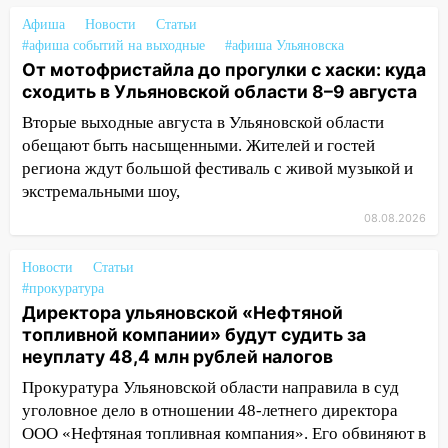
13:08
Ураган ударил по Ульяновску:
сорванные крыши, поваленные деревья,
Афиша
Новости
Статьи
затопленные улицы и остановившиеся
#афиша событий на выходные
#афиша Ульяновска
От мотофристайла до прогулки с хаски: куда
трамваи
сходить в Ульяновской области 8–9 августа
12:17
Ульяновск накрыл крупный град:
Вторые выходные августа в Ульяновской области
после ливня город снова уходит под
обещают быть насыщенными. Жителей и гостей
воду
региона ждут большой фестиваль с живой музыкой и
12:12
Прокуратура взяла на контроль
экстремальными шоу,
ДТП с шестилетним ребёнком на улице
08.08.2026
Федерации
12:01
Пьяная женщина сбила
Новости
Статьи
шестилетнего ребёнка на улице
#прокуратура
Директора ульяновской «Нефтяной
Федерации: возбуждено уголовное дело
топливной компании» будут судить за
11:16
В Ульяновске ищут 37-летнего
неуплату 48,4 млн рублей налогов
мужчину, пропавшего ещё 19 июля
Прокуратура Ульяновской области направила в суд
10:30
От мотофристайла до прогулки с
уголовное дело в отношении 48-летнего директора
хаски: куда сходить в Ульяновской
ООО «Нефтяная топливная компания». Его обвиняют в