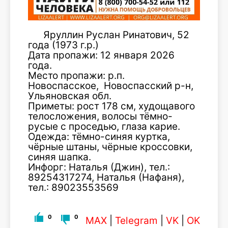
Яруллин Руслан Ринатович, 52
года (1973 г.р.)
Дата пропажи: 12 января 2026
года.
Место пропажи: р.п.
Новоспасское, Новоспасский р-н,
Ульяновская обл.
Приметы: рост 178 см, худощавого
телосложения, волосы тёмно-
русые с проседью, глаза карие.
Одежда: тёмно-синяя куртка,
чёрные штаны, чёрные кроссовки,
синяя шапка.
Инфорг: Наталья (Джин), тел.:
89254317274, Наталья (Нафаня),
тел.: 89023553569
0
0
MAX
|
Telegram
|
VK
|
OK