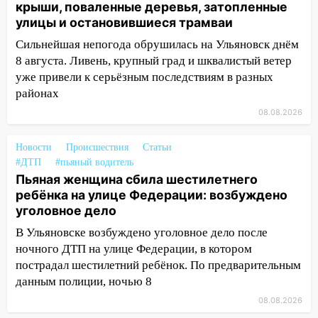
крыши, поваленные деревья, затопленные
13:22
улицы и остановившиеся трамваи
Упавшие деревья перекрыли
дороги в Ульяновске: фото
Сильнейшая непогода обрушилась на Ульяновск днём
8 августа. Ливень, крупный град и шквалистый ветер
13:17
Непогода в Ульяновске не
уже привели к серьёзным последствиям в разных
закончится сегодня: сильные ливни
районах
сохранятся 9 августа
08.08.2026
13:15
Трижды «брал в долг» без спроса:
житель Вешкаймского района похитил у
Новости
Происшествия
Статьи
знакомого 191 тысячу рублей
#ДТП
#пьяный водитель
13:14
Пьяная женщина сбила шестилетнего
Ураган оторвал светофор на
ребёнка на улице Федерации: возбуждено
проспекте Филатова в Ульяновске
уголовное дело
13:12
Дерево пробило крышу дома на
В Ульяновске возбуждено уголовное дело после
Новгородской в Ульяновске и рухнуло
ночного ДТП на улице Федерации, в котором
на электрощит
пострадал шестилетний ребёнок. По предварительным
13:10
В Заволжском районе дерево
данным полиции, ночью 8
упало во дворе
08.08.2026