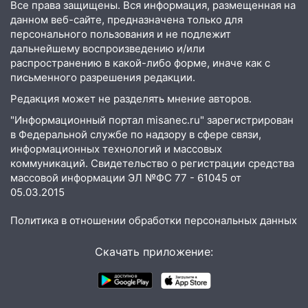
Все права защищены. Вся информация, размещенная на
18:11
Ульяновская область стала
данном веб-сайте, предназначена только для
пилотным регионом проекта
персонального пользования и не подлежит
«Культурное долголетие»
дальнейшему воспроизведению и/или
распространению в какой-либо форме, иначе как с
17:23
Прогноз погоды в Ульяновской
письменного разрешения редакции.
области на 8 августа
Редакция может не разделять мнение авторов.
17:16
В реанимацию Ульяновской
"Информационный портал misanec.ru" зарегистрирован
областной больницы поступили шесть
в Федеральной службе по надзору в сфере связи,
новых аппаратов ИВЛ
информационных технологий и массовых
коммуникаций. Свидетельство о регистрации средства
16:51
В Чердаклинском районе
массовой информации ЭЛ №ФС 77 - 61045 от
ремонтируют дороги, ставят остановки
05.03.2015
и проводят новое освещение
Политика в отношении обработки персональных данных
16:35
В Ульяновске установили ещё
девять бункеров для крупногабаритного
Скачать приложение:
мусора
16:26
В Ульяновске бесплатно покажут
матч «Волги» под открытым небом