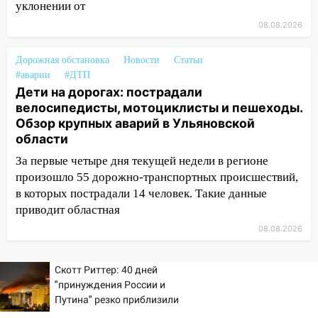
области 8–9 августа
уклонении от
08.08.2026
10:11
Директора ульяновской
«Нефтяной топливной компании» будут
судить за неуплату 48,4 млн рублей
Дорожная обстановка
Новости
Статьи
налогов
#аварии
#ДТП
Дети на дорогах: пострадали
09:28
Дети на дорогах: пострадали
велосипедисты, мотоциклисты и пешеходы.
велосипедисты, мотоциклисты и
Обзор крупных аварий в Ульяновской
пешеходы. Обзор крупных аварий в
области
Ульяновской области
За первые четыре дня текущей недели в регионе
08:30
Поджог со свечой, 16 сгоревших
произошло 55 дорожно-транспортных происшествий,
домов и выстрел за водку
в которых пострадали 14 человек. Такие данные
приводит областная
07:50
Какая погоды будет днем 8
08.08.2026
августа
06:45
Императорский мост в
Скотт Риттер: 40 дней
Ульяновске останется закрытым до
"принуждения России и
утра 10 августа
Путина" резко приблизили
крах режима Зеленского
05:18
Судьба готовит сюрприз: гороскоп