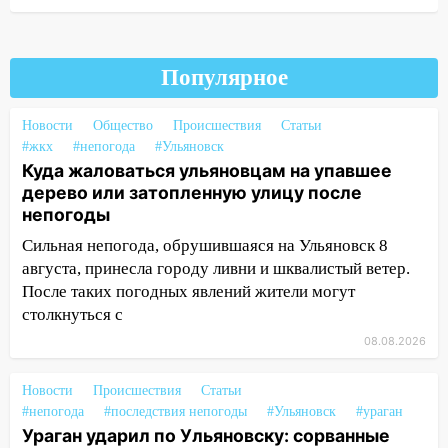
после непогоды
13:59
В Новом городе ураганным
ветром сорвало опалубку со
Популярное
строящегося дома
13:54
В мэрии Ульяновска рассказали,
Новости
Общество
Происшествия
Статьи
как устраняют последствия мощного
#жкх
#непогода
#Ульяновск
шторма
Куда жаловаться ульяновцам на упавшее
дерево или затопленную улицу после
13:49
Стихия продолжает крушить
непогоды
Ульяновск: дерево рухнуло на дом на
Орджоникидзе
Сильная непогода, обрушившаяся на Ульяновск 8
августа, принесла городу ливни и шквалистый ветер.
13:47
На Нижней Террасе мощным
После таких погодных явлений жители могут
ветром вырвало дерево с корнем
столкнуться с
13:46
Сильный ветер сорвал крышу с
08.08.2026
СТО на проспекте Созидателей
Новости
Происшествия
Статьи
13:35
Непогода продолжает бить по
#непогода
#последствия непогоды
#Ульяновск
#ураган
транспорту: в Ульяновске трамвай
Ураган ударил по Ульяновску: сорванные
сошёл с рельсов