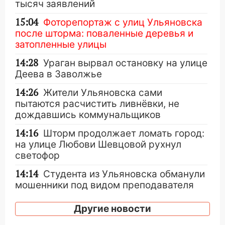
тысяч заявлений
15:04
Фоторепортаж с улиц Ульяновска
после шторма: поваленные деревья и
затопленные улицы
14:28
Ураган вырвал остановку на улице
Деева в Заволжье
14:26
Жители Ульяновска сами
пытаются расчистить ливнёвки, не
дождавшись коммунальщиков
14:16
Шторм продолжает ломать город:
на улице Любови Шевцовой рухнул
светофор
14:14
Студента из Ульяновска обманули
мошенники под видом преподавателя
14:12
Куда жаловаться ульяновцам на
Другие новости
упавшее дерево или затопленную улицу