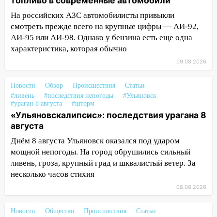
топливо в современные автомобили
закончится сегодня: сильные ливни
сохранятся 9 августа
На российских АЗС автомобилисты привыкли
смотреть прежде всего на крупные цифры — АИ-92,
13:15
Трижды «брал в долг» без спроса:
АИ-95 или АИ-98. Однако у бензина есть еще одна
житель Вешкаймского района похитил у
характеристика, которая обычно
знакомого 191 тысячу рублей
09.08.2026
13:14
Ураган оторвал светофор на
проспекте Филатова в Ульяновске
Новости
Обзор
Происшествия
Статьи
#ливень
#последствия непогоды
#Ульяновск
13:12
Дерево пробило крышу дома на
#ураган 8 августа
#шторм
Новгородской в Ульяновске и рухнуло
«Ульяновскалипсис»: последствия урагана 8
на электрощит
августа
13:10
В Заволжском районе дерево
Днём 8 августа Ульяновск оказался под ударом
упало во дворе
мощной непогоды. На город обрушились сильный
ливень, гроза, крупный град и шквалистый ветер. За
13:08
Ураган ударил по Ульяновску:
несколько часов стихия
сорванные крыши, поваленные деревья,
08.08.2026
затопленные улицы и остановившиеся
трамваи
Новости
Общество
Происшествия
Статьи