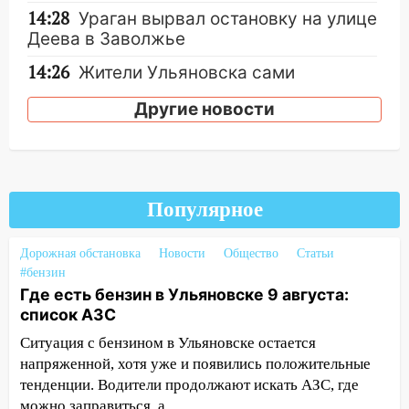
14:28
Ураган вырвал остановку на улице
Деева в Заволжье
14:26
Жители Ульяновска сами
пытаются расчистить ливнёвки, не
Другие новости
дождавшись коммунальщиков
14:16
Шторм продолжает ломать город:
на улице Любови Шевцовой рухнул
светофор
Популярное
14:14
Студента из Ульяновска обманули
мошенники под видом преподавателя
Дорожная обстановка
Новости
Общество
Статьи
14:12
Куда жаловаться ульяновцам на
#бензин
упавшее дерево или затопленную улицу
Где есть бензин в Ульяновске 9 августа:
после непогоды
список АЗС
Ситуация с бензином в Ульяновске остается
13:59
В Новом городе ураганным
напряженной, хотя уже и появились положительные
ветром сорвало опалубку со
тенденции. Водители продолжают искать АЗС, где
строящегося дома
можно заправиться, а