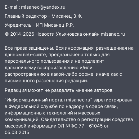
ракетную опасность: звучат сирены
E-mail: misanec@yandex.ru
07.08.2026
Главный редактор - Мисанец З.Ф.
20:40
Ульяновские аграрии смогут
Учредитель - ИП Мисанец Р.Р.
купить тракторы с отсрочкой платежа
© 2014-2026 Новости Ульяновска онлайн
misanec.ru
до декабря
Все права защищены. Вся информация, размещенная на
19:34
В следственном управлении
данном веб-сайте, предназначена только для
состоялось торжественное
персонального пользования и не подлежит
мероприятие, приуроченное к
дальнейшему воспроизведению и/или
празднованию Дня сотрудника органов
распространению в какой-либо форме, иначе как с
следствия Российской Федерации
письменного разрешения редакции.
19:30
Ульяновцев приглашают
Редакция может не разделять мнение авторов.
поддержать «Симбирскую чебурашку»
"Информационный портал misanec.ru" зарегистрирован
на фестивале «ФормАРТ»
в Федеральной службе по надзору в сфере связи,
информационных технологий и массовых
18:11
Ульяновская область стала
коммуникаций. Свидетельство о регистрации средства
пилотным регионом проекта
массовой информации ЭЛ №ФС 77 - 61045 от
«Культурное долголетие»
05.03.2015