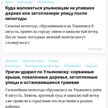
12:17
Ульяновск накрыл крупный град:
#жкх
#непогода
#Ульяновск
после ливня город снова уходит под
Куда жаловаться ульяновцам на упавшее
воду
дерево или затопленную улицу после
непогоды
12:12
Прокуратура взяла на контроль
ДТП с шестилетним ребёнком на улице
Сильная непогода, обрушившаяся на Ульяновск 8
Федерации
августа, принесла городу ливни и шквалистый ветер.
После таких погодных явлений жители могут
12:01
Пьяная женщина сбила
столкнуться с
шестилетнего ребёнка на улице
08.08.2026
Федерации: возбуждено уголовное дело
11:16
В Ульяновске ищут 37-летнего
Новости
Происшествия
Статьи
мужчину, пропавшего ещё 19 июля
#непогода
#последствия непогоды
#Ульяновск
#ураган
Ураган ударил по Ульяновску: сорванные
10:30
От мотофристайла до прогулки с
крыши, поваленные деревья, затопленные
хаски: куда сходить в Ульяновской
улицы и остановившиеся трамваи
области 8–9 августа
Сильнейшая непогода обрушилась на Ульяновск днём
10:11
Директора ульяновской
8 августа. Ливень, крупный град и шквалистый ветер
«Нефтяной топливной компании» будут
уже привели к серьёзным последствиям в разных
судить за неуплату 48,4 млн рублей
районах