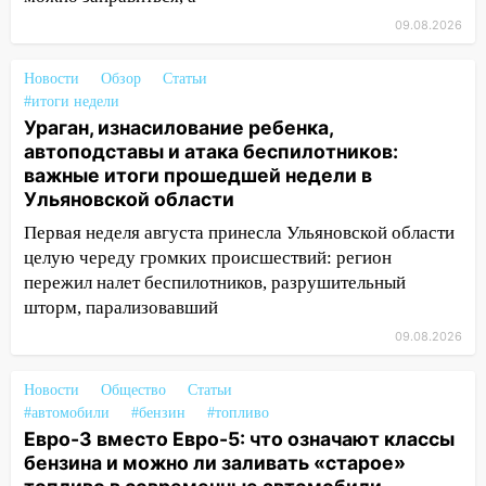
13:54
В мэрии Ульяновска рассказали,
09.08.2026
как устраняют последствия мощного
шторма
Новости
Обзор
Статьи
13:49
Стихия продолжает крушить
#итоги недели
Ульяновск: дерево рухнуло на дом на
Ураган, изнасилование ребенка,
Орджоникидзе
автоподставы и атака беспилотников:
важные итоги прошедшей недели в
13:47
На Нижней Террасе мощным
Ульяновской области
ветром вырвало дерево с корнем
Первая неделя августа принесла Ульяновской области
13:46
Сильный ветер сорвал крышу с
целую череду громких происшествий: регион
СТО на проспекте Созидателей
пережил налет беспилотников, разрушительный
шторм, парализовавший
13:35
Непогода продолжает бить по
09.08.2026
транспорту: в Ульяновске трамвай
сошёл с рельсов
Новости
Общество
Статьи
13:22
Упавшие деревья перекрыли
#автомобили
#бензин
#топливо
дороги в Ульяновске: фото
Евро-3 вместо Евро-5: что означают классы
бензина и можно ли заливать «старое»
13:17
Непогода в Ульяновске не