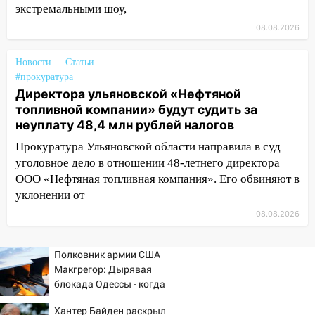
поддержать «Симбирскую чебурашку»
экстремальными шоу,
на фестивале «ФормАРТ»
08.08.2026
18:11
Ульяновская область стала
пилотным регионом проекта
Новости
Статьи
«Культурное долголетие»
#прокуратура
Директора ульяновской «Нефтяной
17:23
Прогноз погоды в Ульяновской
топливной компании» будут судить за
области на 8 августа
неуплату 48,4 млн рублей налогов
17:16
В реанимацию Ульяновской
Прокуратура Ульяновской области направила в суд
областной больницы поступили шесть
уголовное дело в отношении 48-летнего директора
новых аппаратов ИВЛ
ООО «Нефтяная топливная компания». Его обвиняют в
уклонении от
16:51
В Чердаклинском районе
ремонтируют дороги, ставят остановки
08.08.2026
и проводят новое освещение
16:35
В Ульяновске установили ещё
Полковник армии США
девять бункеров для крупногабаритного
Макгрегор: Дырявая
блокада Одессы - когда
мусора
же в командовании ВМФ
16:26
Хантер Байден раскрыл
В Ульяновске бесплатно покажут
России за это полетят