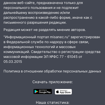
14:40
На проспекте Гая в Ульяновске
данном веб-сайте, предназначена только для
запретили остановку автомобилей на
персонального пользования и не подлежит
дальнейшему воспроизведению и/или
50-метровом участке
распространению в какой-либо форме, иначе как с
14:22
В Новом городе 8 августа пройдет
письменного разрешения редакции.
большой фестиваль «Наше время» с
Редакция может не разделять мнение авторов.
мотофристайлом и концертом
«Мураками»
"Информационный портал misanec.ru" зарегистрирован
в Федеральной службе по надзору в сфере связи,
14:04
Жару смоет ливнями: прогноз
информационных технологий и массовых
погоды в Ульяновской области на
коммуникаций. Свидетельство о регистрации средства
выходные 8-9 августа
массовой информации ЭЛ №ФС 77 - 61045 от
05.03.2015
13:30
В Ульяновске транспортные
полицейские проведут акцию «Час
Политика в отношении обработки персональных данных
пассажира»
Скачать приложение:
13:20
В Ульяновске за один день
обокрали женщину на пляже и
подростка в сквере
13:01
Наша статистика:
В Димитровграде мужчина