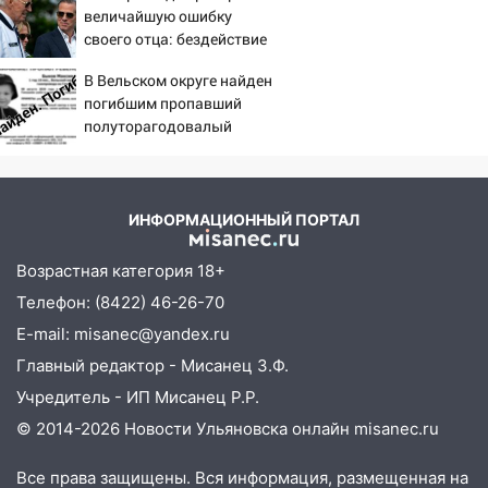
величайшую ошибку
матч «Волги» под открытым небом
головы?
своего отца: бездействие
16:12
В Ульяновском госуниверситете
против Трампа
В Вельском округе найден
разработают отечественный прибор для
погибшим пропавший
цифровой ПЦР
полуторагодовалый
15:47
Ульяновцы могут вернуть деньги
ребёнок
за абонементы закрывшегося фитнес-
клуба «Рекорд-Fitness»
ИНФОРМАЦИОННЫЙ ПОРТАЛ
15:34
После вмешательства
прокуратуры в селах Ульяновской
Возрастная категория 18+
области привели в порядок детские
Телефон: (8422) 46-26-70
площадки
E-mail: misanec@yandex.ru
15:27
Прокуратура проверяет
Главный редактор - Мисанец З.Ф.
капремонт школы в селе Кивать
Учредитель - ИП Мисанец Р.Р.
15:08
В Кузоватово после прокурорской
© 2014-2026 Новости Ульяновска онлайн
misanec.ru
проверки обновили разметку на
пешеходных переходах
Все права защищены. Вся информация, размещенная на