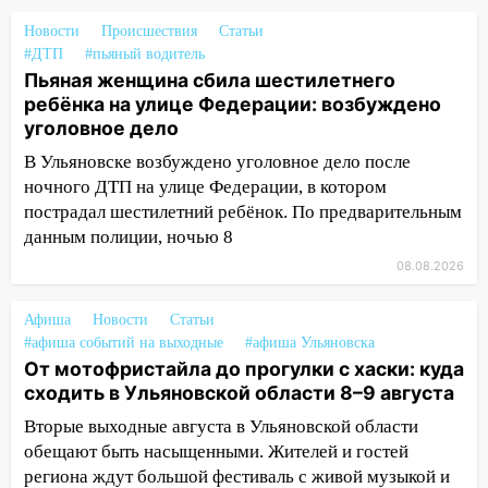
Новости
Происшествия
Статьи
05:18
Судьба готовит сюрприз: гороскоп
#ДТП
#пьяный водитель
на 8 августа — кому повезет с
Пьяная женщина сбила шестилетнего
деньгами, а кого ждет неожиданная
ребёнка на улице Федерации: возбуждено
встреча
уголовное дело
04:47
В Ульяновской области объявили
В Ульяновске возбуждено уголовное дело после
ракетную опасность: звучат сирены
ночного ДТП на улице Федерации, в котором
07.08.2026
пострадал шестилетний ребёнок. По предварительным
данным полиции, ночью 8
20:40
Ульяновские аграрии смогут
купить тракторы с отсрочкой платежа
08.08.2026
до декабря
Афиша
Новости
Статьи
19:34
В следственном управлении
#афиша событий на выходные
#афиша Ульяновска
состоялось торжественное
От мотофристайла до прогулки с хаски: куда
мероприятие, приуроченное к
сходить в Ульяновской области 8–9 августа
празднованию Дня сотрудника органов
следствия Российской Федерации
Вторые выходные августа в Ульяновской области
обещают быть насыщенными. Жителей и гостей
19:30
Ульяновцев приглашают
региона ждут большой фестиваль с живой музыкой и