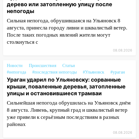
дерево или затопленную улицу после
хаски: куда сходить в Ульяновской
непогоды
области 8–9 августа
Сильная непогода, обрушившаяся на Ульяновск 8
10:11
Директора ульяновской
августа, принесла городу ливни и шквалистый ветер.
«Нефтяной топливной компании» будут
После таких погодных явлений жители могут
судить за неуплату 48,4 млн рублей
столкнуться с
налогов
08.08.2026
09:28
Дети на дорогах: пострадали
велосипедисты, мотоциклисты и
Новости
Происшествия
Статьи
пешеходы. Обзор крупных аварий в
#непогода
#последствия непогоды
#Ульяновск
#ураган
Ульяновской области
Ураган ударил по Ульяновску: сорванные
крыши, поваленные деревья, затопленные
08:30
Поджог со свечой, 16 сгоревших
улицы и остановившиеся трамваи
домов и выстрел за водку
Сильнейшая непогода обрушилась на Ульяновск днём
07:50
Какая погоды будет днем 8
8 августа. Ливень, крупный град и шквалистый ветер
августа
уже привели к серьёзным последствиям в разных
06:45
районах
Императорский мост в
Ульяновске останется закрытым до
08.08.2026
утра 10 августа