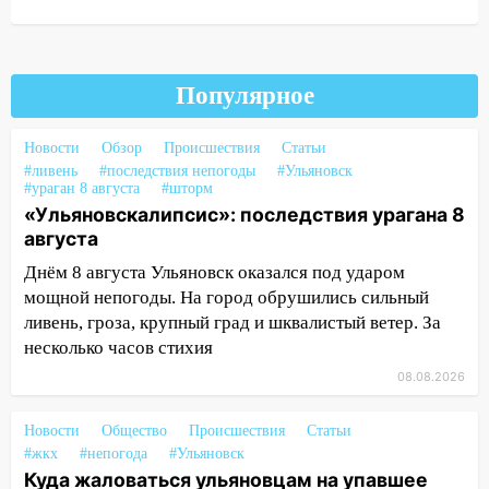
упало во дворе
13:08
Ураган ударил по Ульяновску:
сорванные крыши, поваленные деревья,
затопленные улицы и остановившиеся
Популярное
трамваи
Новости
Обзор
Происшествия
Статьи
12:17
Ульяновск накрыл крупный град:
#ливень
#последствия непогоды
#Ульяновск
после ливня город снова уходит под
#ураган 8 августа
#шторм
воду
«Ульяновскалипсис»: последствия урагана 8
августа
12:12
Прокуратура взяла на контроль
ДТП с шестилетним ребёнком на улице
Днём 8 августа Ульяновск оказался под ударом
Федерации
мощной непогоды. На город обрушились сильный
ливень, гроза, крупный град и шквалистый ветер. За
12:01
Пьяная женщина сбила
несколько часов стихия
шестилетнего ребёнка на улице
Федерации: возбуждено уголовное дело
08.08.2026
11:16
В Ульяновске ищут 37-летнего
Новости
Общество
Происшествия
Статьи
мужчину, пропавшего ещё 19 июля
#жкх
#непогода
#Ульяновск
Куда жаловаться ульяновцам на упавшее
10:30
От мотофристайла до прогулки с