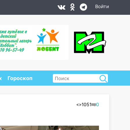
Войти
х
Гороскоп
1051
0