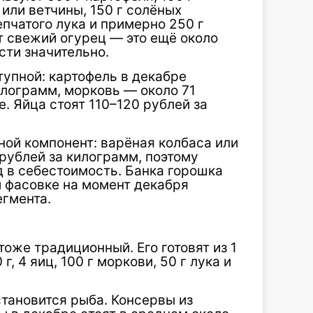
 или ветчины, 150 г солёных
епчатого лука и примерно 250 г
т свежий огурец — это ещё около
сти значительно.
упной: картофель в декабре
илограмм, морковь — около 71
. Яйца стоят 110–120 рублей за
ной компонент: варёная колбаса или
 рублей за килограмм, поэтому
 в себестоимость. Банка горошка
й фасовке на момент декабря
егмента.
оже традиционный. Его готовят из 1
 4 яиц, 100 г моркови, 50 г лука и
тановится рыба. Консервы из