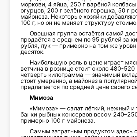
моркови, 4 яйца, 250 г варёной колбасы
огурцов, 200 г зелёного горошка, 50 г р
майонеза. Некоторые хозяйки добавляю
100 г, но он не меняет структуру стоимо
Овощная группа остаётся самой дост
продаётся в среднем по 95 рублей за к
рубля, лук — примерно на том же уровне
десяток.
Наибольшую роль в цене играет мяс
ветчина в рознице стоит около 480-520
четверть килограмма — значимый вклад
стоит умеренно, а майонез в популярно
предлагается по средней цене своего с
Мимоза
«Мимоза» — салат лёгкий, нежный и т
банки рыбных консервов весом 240–250 г,
примерно 100 г майонеза.
Самым затратным продуктом здесь с