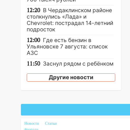
12:20
В Чердаклинском районе
столкнулись «Лада» и
Chevrolet: пострадал 14-летний
подросток
12:00
Где есть бензин в
Ульяновске 7 августа: список
АЗС
11:50
Заснул рядом с ребёнком
и случайно задушил его: суд
вынес приговор
Другие новости
11:38
В Ленинском районе
пожар полностью уничтожил
дачный дом и сарай
11:38
В Госдуме предложили
отменить ЕГЭ с 2027 года
Новости
Статьи
11:25
В Ульяновске ИИ будет
#погода