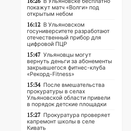
16:26
В Ульяновске бесплатно
покажут матч «Волги» под
открытым небом
16:12
В Ульяновском
госуниверситете разработают
отечественный прибор для
цифровой ПЦР
15:47
Ульяновцы могут
вернуть деньги за абонементы
закрывшегося фитнес-клуба
«Рекорд-Fitness»
15:34
После вмешательства
прокуратуры в селах
Ульяновской области привели
в порядок детские площадки
15:27
Прокуратура проверяет
капремонт школы в селе
Кивать