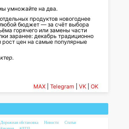
мы умножайте на два.
отдельных продуктов новогоднее
 любой бюджет — за счёт выбора
ъёма горячего или замены части
пки заранее: декабрь традиционно
 и рост цен на самые популярные
ктер.
MAX
|
Telegram
|
VK
|
OK
Дорожная обстановка
Новости
Статьи
#авария
#ДТП