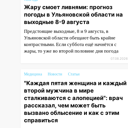
выявлять нарушителей на
Жару смоет ливнями: прогноз
контейнерных площадках
погоды в Ульяновской области на
11:20
Ульяновская
выходные 8-9 августа
шахматистка Валерия
Предстоящие выходные, 8 и 9 августа, в
Клейменова выиграла два
Ульяновской области обещают быть крайне
золота в составе сборной мира
контрастными. Если суббота ещё начнётся с
11:16
В Ульяновске открыли
жары, то уже во второй половине дня погода
памятную доску декабристу
07.08.2026
Кондратию Рылееву
10:40
В Ульяновске спасатели
Медицина
Новости
Статьи
ночью нашли потерявшегося в
"Каждая пятая женщина и каждый
заброшенных садах 79-летнего
второй мужчина в мире
мужчину
сталкиваются с алопецией": врач
10:26
На нескольких улицах
рассказал, чем может быть
Ульяновска временно
вызвано облысение и как с этим
отключили холодную воду
справиться
10:14
В Ульяновске двоих