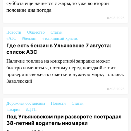
матч «Волги» под открытым небом
суббота ещё начнётся с жары, то уже во второй
половине дня погода
16:12
В Ульяновском госуниверситете
07.08.2026
разработают отечественный прибор для
цифровой ПЦР
Новости
Общество
Статьи
15:47
Ульяновцы могут вернуть деньги
#АЗС
#бензин
#топливный кризис
за абонементы закрывшегося фитнес-
Где есть бензин в Ульяновске 7 августа:
клуба «Рекорд-Fitness»
список АЗС
15:34
После вмешательства
Наличие топлива на конкретной заправке может
прокуратуры в селах Ульяновской
быстро измениться, поэтому перед поездкой стоит
области привели в порядок детские
проверять свежесть отметки и нужную марку топлива.
площадки
Заволжский
07.08.2026
15:27
Прокуратура проверяет
капремонт школы в селе Кивать
Дорожная обстановка
Новости
Статьи
15:08
В Кузоватово после прокурорской
#авария
#ДТП
проверки обновили разметку на
Под Ульяновском при развороте пострадал
пешеходных переходах
38-летний водитель иномарки