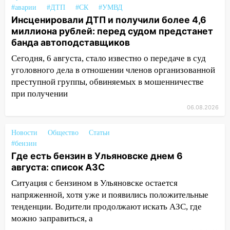
выбросил из машины страйкбольную
#аварии
#ДТП
#СК
#УМВД
гранату: его задержали
Инсценировали ДТП и получили более 4,6
миллиона рублей: перед судом предстанет
12:34
На Ульяновскую область
банда автоподставщиков
надвигается сильнейшая непогода: град
и шквал до 27 м/с
Сегодня, 6 августа, стало известно о передаче в суд
уголовного дела в отношении членов организованной
12:31
Ульяновец хотел купить иномарку
преступной группы, обвиняемых в мошенничестве
из Европы и потерял 760 тысяч рублей
при получении
12:20
В Чердаклинском районе
06.08.2026
столкнулись «Лада» и Chevrolet:
пострадал 14-летний подросток
Новости
Общество
Статьи
12:00
#бензин
Где есть бензин в Ульяновске 7
Где есть бензин в Ульяновске днем 6
августа: список АЗС
августа: список АЗС
11:50
Заснул рядом с ребёнком и
Ситуация с бензином в Ульяновске остается
случайно задушил его: суд вынес
напряженной, хотя уже и появились положительные
приговор
тенденции. Водители продолжают искать АЗС, где
11:38
В Ленинском районе пожар
можно заправиться, а
полностью уничтожил дачный дом и