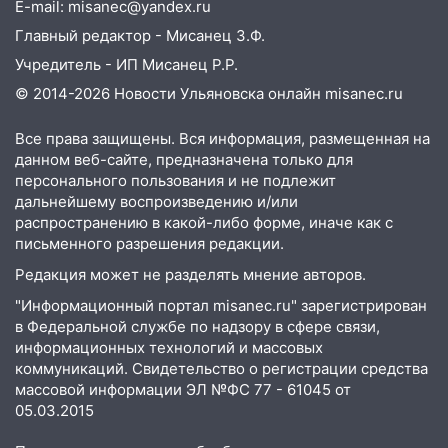
E-mail: misanec@yandex.ru
10:14
В Ульяновске двоих участников
Главный редактор - Мисанец З.Ф.
коррупционной схемы при ЦГКБ
Учредитель - ИП Мисанец Р.Р.
отправили в колонию на 7 и 8 лет
© 2014-2026 Новости Ульяновска онлайн
misanec.ru
09:52
Ночью беспилотники сбили над
соседними Татарстаном и Саратовской
Все права защищены. Вся информация, размещенная на
областью
данном веб-сайте, предназначена только для
персонального пользования и не подлежит
09:41
Диана Шурыгина уверовала в
дальнейшему воспроизведению и/или
Бога в СИЗО
распространению в какой-либо форме, иначе как с
письменного разрешения редакции.
09:35
В Ульяновске директора фирмы
будут судить за неуплату налогов на 48
Редакция может не разделять мнение авторов.
млн рублей
"Информационный портал misanec.ru" зарегистрирован
в Федеральной службе по надзору в сфере связи,
08:22
Подросток на питбайке сбил
информационных технологий и массовых
велосипедистку: пострадали двое
коммуникаций. Свидетельство о регистрации средства
07:20
Жара возвращается: ожидается
массовой информации ЭЛ №ФС 77 - 61045 от
знойный и сухой четверг
05.03.2015