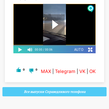
0
0
MAX
|
Telegram
|
VK
|
OK
Все выпуски Справедливого телефона