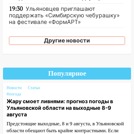
19:30
Ульяновцев приглашают
поддержать «Симбирскую чебурашку»
на фестивале «ФормАРТ»
18:11
Ульяновская область стала
пилотным регионом проекта
Другие новости
«Культурное долголетие»
17:16
В реанимацию Ульяновской
областной больницы поступили шесть
новых аппаратов ИВЛ
Популярное
16:51
В Чердаклинском районе
ремонтируют дороги, ставят остановки
Новости
Статьи
и проводят новое освещение
#погода
Жару смоет ливнями: прогноз погоды в
16:35
В Ульяновске установили ещё
Ульяновской области на выходные 8-9
девять бункеров для крупногабаритного
августа
мусора
Предстоящие выходные, 8 и 9 августа, в Ульяновской
16:26
В Ульяновске бесплатно покажут
области обещают быть крайне контрастными. Если