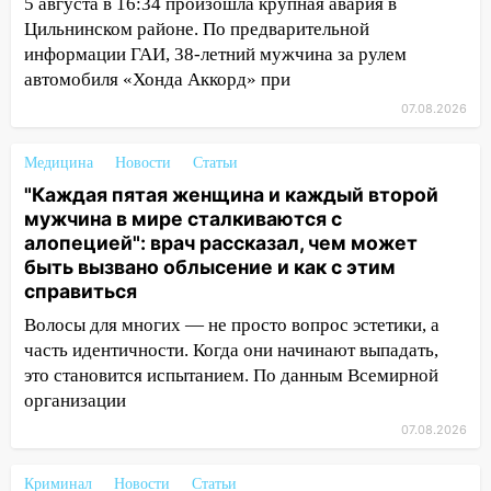
14:40
На проспекте Гая в Ульяновске
5 августа в 16:34 произошла крупная авария в
запретили остановку автомобилей на
Цильнинском районе. По предварительной
50-метровом участке
информации ГАИ, 38-летний мужчина за рулем
автомобиля «Хонда Аккорд» при
14:22
В Новом городе 8 августа пройдет
07.08.2026
большой фестиваль «Наше время» с
мотофристайлом и концертом
«Мураками»
Медицина
Новости
Статьи
"Каждая пятая женщина и каждый второй
14:04
Жару смоет ливнями: прогноз
мужчина в мире сталкиваются с
погоды в Ульяновской области на
алопецией": врач рассказал, чем может
выходные 8-9 августа
быть вызвано облысение и как с этим
справиться
13:30
В Ульяновске транспортные
полицейские проведут акцию «Час
Волосы для многих — не просто вопрос эстетики, а
пассажира»
часть идентичности. Когда они начинают выпадать,
это становится испытанием. По данным Всемирной
13:20
В Ульяновске за один день
организации
обокрали женщину на пляже и
подростка в сквере
07.08.2026
13:01
В Димитровграде мужчина
Криминал
Новости
Статьи