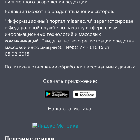
письменного разрешения редакции.
13:10
В Заволжском районе дерево
упало во дворе
Редакция может не разделять мнение авторов.
13:08
"Информационный портал misanec.ru" зарегистрирован
Ураган ударил по Ульяновску:
в Федеральной службе по надзору в сфере связи,
сорванные крыши, поваленные деревья,
информационных технологий и массовых
затопленные улицы и остановившиеся
коммуникаций. Свидетельство о регистрации средства
трамваи
массовой информации ЭЛ №ФС 77 - 61045 от
12:17
Ульяновск накрыл крупный град:
05.03.2015
после ливня город снова уходит под
Политика в отношении обработки персональных данных
воду
12:12
Прокуратура взяла на контроль
Скачать приложение:
ДТП с шестилетним ребёнком на улице
Федерации
12:01
Пьяная женщина сбила
Наша статистика:
шестилетнего ребёнка на улице
Федерации: возбуждено уголовное дело
11:16
В Ульяновске ищут 37-летнего
мужчину, пропавшего ещё 19 июля
Полезные ссылки