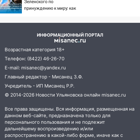
Зеленского по
13:35
Непогода продолжает бить по
принуждению к миру: как
транспорту: в Ульяновске трамвай
ответила Россия, полный
сошёл с рельсов
разбор провала операции
Украины от военкора
13:22
Упавшие деревья перекрыли
Коца
ИНФОРМАЦИОННЫЙ ПОРТАЛ
дороги в Ульяновске: фото
13:17
Непогода в Ульяновске не
Возрастная категория 18+
закончится сегодня: сильные ливни
Телефон: (8422) 46-26-70
сохранятся 9 августа
E-mail: misanec@yandex.ru
13:15
Трижды «брал в долг» без спроса:
Главный редактор - Мисанец З.Ф.
житель Вешкаймского района похитил у
Учредитель - ИП Мисанец Р.Р.
знакомого 191 тысячу рублей
© 2014-2026 Новости Ульяновска онлайн
misanec.ru
13:14
Ураган оторвал светофор на
проспекте Филатова в Ульяновске
Все права защищены. Вся информация, размещенная на
данном веб-сайте, предназначена только для
13:12
Дерево пробило крышу дома на
персонального пользования и не подлежит
Новгородской в Ульяновске и рухнуло
дальнейшему воспроизведению и/или
на электрощит
распространению в какой-либо форме, иначе как с