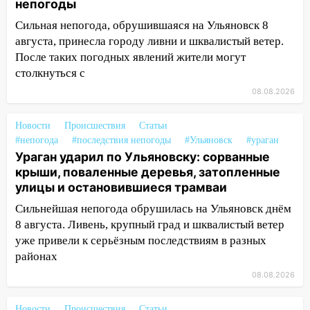
непогоды
15:17
В колледжи и техникумы
Сильная непогода, обрушившаяся на Ульяновск 8
Ульяновской области подали более 10
августа, принесла городу ливни и шквалистый ветер.
тысяч заявлений
После таких погодных явлений жители могут
столкнуться с
15:04
Фоторепортаж с улиц Ульяновска
после шторма: поваленные деревья и
08.08.2026
затопленные улицы
Новости
Происшествия
Статьи
14:28
Ураган вырвал остановку на улице
#непогода
#последствия непогоды
#Ульяновск
#ураган
Деева в Заволжье
Ураган ударил по Ульяновску: сорванные
14:26
крыши, поваленные деревья, затопленные
Жители Ульяновска сами
улицы и остановившиеся трамваи
пытаются расчистить ливнёвки, не
дождавшись коммунальщиков
Сильнейшая непогода обрушилась на Ульяновск днём
8 августа. Ливень, крупный град и шквалистый ветер
14:16
Шторм продолжает ломать город:
уже привели к серьёзным последствиям в разных
на улице Любови Шевцовой рухнул
районах
светофор
08.08.2026
14:14
Студента из Ульяновска обманули
мошенники под видом преподавателя
Новости
Происшествия
Статьи