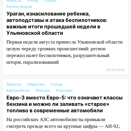
инфраструктуру после шторма.
Новости
Обзор
Статьи
#итоги недели
08:19
Внимание! В Цильнинском районе
Ураган, изнасилование ребенка,
пропал 67-летний мужчина
автоподставы и атака беспилотников:
важные итоги прошедшей недели в
08:11
На Ульяновск снова надвигается
Ульяновской области
непогода
Первая неделя августа принесла Ульяновской области
07:30
Евро-3 вместо Евро-5: что
целую череду громких происшествий: регион
означают классы бензина и можно ли
пережил налет беспилотников, разрушительный
заливать «старое» топливо в
шторм, парализовавший
современные автомобили
09.08.2026
06:30
Какая погода будет в Ульяновской
области днем 9 августа
Новости
Общество
Статьи
#автомобили
#бензин
#топливо
05:05
День, когда всё может
Евро-3 вместо Евро-5: что означают классы
измениться: гороскоп на 9 августа —
бензина и можно ли заливать «старое»
три знака получат шанс, который нельзя
топливо в современные автомобили
упустить
На российских АЗС автомобилисты привыкли
08.08.2026
смотреть прежде всего на крупные цифры — АИ-92,
20:10
Во время урагана в Ульяновске на