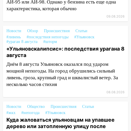
АИ-95 или АИ-98. Однако у бензина есть еще одна
Волге перевернулась лодка
характеристика, которая обычно
19:55
В Ульяновске упавшее дерево
09.08.2026
заблокировало в машине двух женщин
Новости
Обзор
Происшествия
Статьи
17:15
В Ульяновской области
#ливень
#последствия непогоды
#Ульяновск
ремонтируют девять мостов: один уже
#ураган 8 августа
#шторм
готов, ещё два — почти завершены
«Ульяновскалипсис»: последствия урагана 8
августа
17:00
«Ульяновскалипсис»: последствия
урагана 8 августа
Днём 8 августа Ульяновск оказался под ударом
мощной непогоды. На город обрушились сильный
16:38
Прогноз погоды в Ульяновской
ливень, гроза, крупный град и шквалистый ветер. За
области на 9 августа
несколько часов стихия
16:34
Из-за мощной непогоды в
08.08.2026
Ульяновске отменили фестиваль «Наше
время»
Новости
Общество
Происшествия
Статьи
#жкх
#непогода
#Ульяновск
16:17
Мелекесский район первым в
Куда жаловаться ульяновцам на упавшее
Ульяновской области намолотил более
дерево или затопленную улицу после
100 тысяч тонн зерна