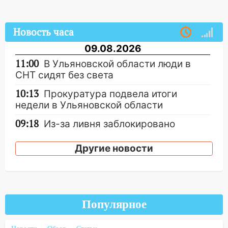
Новость часа
09.08.2026
11:00
В Ульяновской области люди в
СНТ сидят без света
10:13
Прокуратура подвела итоги
недели в Ульяновской области
09:18
Из-за ливня заблокировано
движение трамваев в Ульяновске
Другие новости
09:15
Ураган, изнасилование ребенка,
автоподставы и атака беспилотников:
важные итоги прошедшей недели в
Ульяновской области
Популярное
08:20
В Ульяновске восстановили
трамвайную и троллейбусную