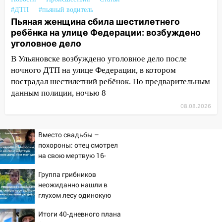
14:12
Куда жаловаться ульяновцам на
#ДТП
#пьяный водитель
Пьяная женщина сбила шестилетнего
упавшее дерево или затопленную улицу
ребёнка на улице Федерации: возбуждено
после непогоды
уголовное дело
13:59
В Новом городе ураганным
В Ульяновске возбуждено уголовное дело после
ветром сорвало опалубку со
ночного ДТП на улице Федерации, в котором
строящегося дома
пострадал шестилетний ребёнок. По предварительным
13:54
В мэрии Ульяновска рассказали,
данным полиции, ночью 8
как устраняют последствия мощного
08.08.2026
шторма
13:49
Стихия продолжает крушить
Вместо свадьбы –
Ульяновск: дерево рухнуло на дом на
похороны: отец смотрел
Орджоникидзе
на свою мертвую 16-
летнюю дочь и не мог
13:47
На Нижней Террасе мощным
Группа грибников
сдержать слезы
ветром вырвало дерево с корнем
неожиданно нашли в
глухом лесу одинокую
13:46
Сильный ветер сорвал крышу с
испуганную маленькую
СТО на проспекте Созидателей
Итоги 40-дневного плана
девочку с игрушкой