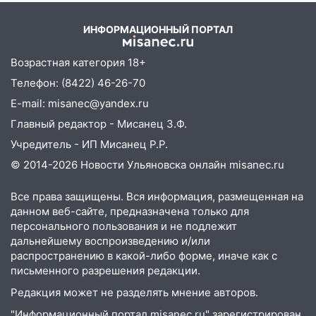
09:44
Ульяновские спасатели помогли
юному велосипедисту на улице
ИНФОРМАЦИОННЫЙ ПОРТАЛ
Чернышевского
08:21
В Заволжском районе украли два
Возрастная категория 18+
велосипеда
Телефон: (8422) 46-26-70
07:18
E-mail: misanec@yandex.ru
В Ульяновск идет
тридцатиградусная жара: какая будет
Главный редактор - Мисанец З.Ф.
погода в четверг
Учредитель - ИП Мисанец Р.Р.
06:00
Четыре года борьбы: ульяновские
© 2014-2026 Новости Ульяновска онлайн
misanec.ru
юристы помогли женщине засудить УК
за плесень на стенах
Все права защищены. Вся информация, размещенная на
данном веб-сайте, предназначена только для
05:00
Кому 6 августа звезды сулят
персонального пользования и не подлежит
прибыль, а кому — испытания на
дальнейшему воспроизведению и/или
прочность
распространению в какой-либо форме, иначе как с
письменного разрешения редакции.
05.08.2026
22:58
Соцсети: на проспекте Тюленева
Редакция может не разделять мнение авторов.
ДТП с мотоциклистом
"Информационный портал misanec.ru" зарегистрирован