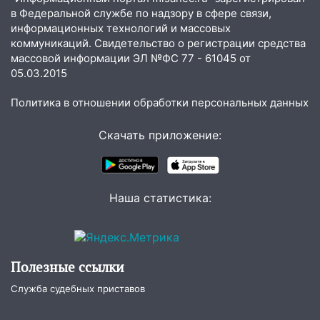
в Федеральной службе по надзору в сфере связи,
20:22
Мошенники обманули 92-летнюю
информационных технологий и массовых
жительницу Ульяновской области
коммуникаций. Свидетельство о регистрации средства
массовой информации ЭЛ №ФС 77 - 61045 от
19:14
Житель Ульяновской области
05.03.2015
подвез троих незнакомцев на трассе и
заработал уголовное дело
Политика в отношении обработки персональных данных
18:14
Прогноз погоды на 6 августа в
Ульяновской области
Скачать приложение:
18:00
Мотофристайл, рок и силовой
экстрим: в Ульяновске пройдет
большой фестиваль «Наше время»
Наша статистика:
17:30
Где есть бензин в Ульяновске 5
августа после рабочего дня: список АЗС
17:05
«Обыск» по видеосвязи: в
Полезные ссылки
Ульяновске задержали 19-летнюю
Служба судебных приставов
сообщницу мошенников
16:12
Едва не перерезал горло: в