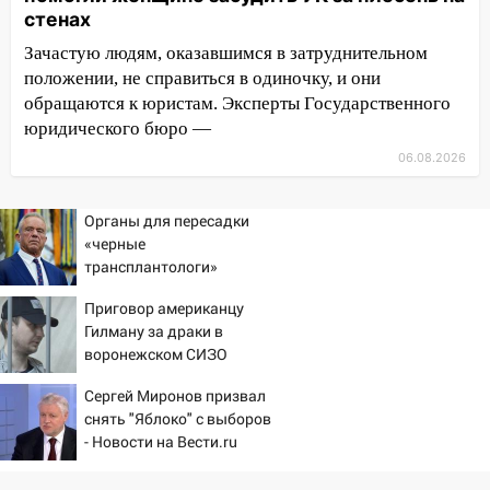
стенах
опасность» на территории Ульяновской
области
Зачастую людям, оказавшимся в затруднительном
положении, не справиться в одиночку, и они
11:30
Кабмин РФ разрешил до 1 июля
обращаются к юристам. Эксперты Государственного
2027 года импорт, выпуск и обращение
юридического бюро —
бензина Евро 2, Евро 3, Евро 4
06.08.2026
11:12
Соцсети: на Рябикова автомобиль
врезался в забор
Органы для пересадки
10:27
Где есть бензин в Ульяновске
«черные
днем 6 августа: список АЗС
трансплантологи»
извлекали у еще живых
10:16
Внимание! В Ульяновской области
Приговор американцу
пациентов
объявлена ракетная опасность
Гилману за драки в
воронежском СИЗО
10:00
В Старомайнском районе утонул
потребовали ужесточить -
51-летний мужчина
Сергей Миронов призвал
Новости на Вести.ru
снять "Яблоко" с выборов
09:50
В Ульяновске черный коршун
- Новости на Вести.ru
застрял в тепловозе