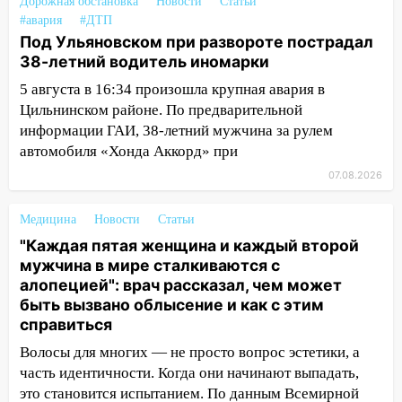
Дорожная обстановка
Новости
Статьи
23:20
Прогноз погоды на 7 августа в
#авария
#ДТП
Ульяновской области
Под Ульяновском при развороте пострадал
20:04
38-летний водитель иномарки
Ульяновцев приглашают на забег,
посвящённый Дню воздушного флота
5 августа в 16:34 произошла крупная авария в
России
Цильнинском районе. По предварительной
информации ГАИ, 38-летний мужчина за рулем
19:12
В Ульяновской области
автомобиля «Хонда Аккорд» при
руководителя частной компании
наказали за сокрытие прошлого своего
07.08.2026
сотрудник
Медицина
Новости
Статьи
18:02
В Ульяновск едут звезды
"Каждая пятая женщина и каждый второй
баскетбола!
мужчина в мире сталкиваются с
17:08
Ульяновский областной суд
алопецией": врач рассказал, чем может
оставил в силе приговор руководству
быть вызвано облысение и как с этим
«УльяновскФармации» за махинации на
справиться
3,2 млн рублей
Волосы для многих — не просто вопрос эстетики, а
16:09
Ветераны легкой атлетики из
часть идентичности. Когда они начинают выпадать,
Ульяновска успешно выступили на
это становится испытанием. По данным Всемирной