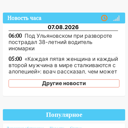
Новость часа
07.08.2026
06:00
Под Ульяновском при развороте
пострадал 38-летний водитель
иномарки
05:00
«Каждая пятая женщина и каждый
второй мужчина в мире сталкиваются с
алопецией»: врач рассказал, чем может
быть вызвано облысение и как с этим
Другие новости
справиться
03:30
Гороскоп на 7 августа: пятница
принесет прилив творческой энергии и
отличные шансы исправить старые
ошибки
Популярное
06.08.2026