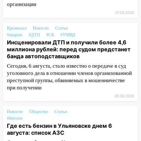
Чемпионате России
организации
07.08.2026
16:02
В Ульяновской области убрали
более 28% площадей зерновых и
зернобобовых культур
Криминал
Новости
Статьи
#аварии
#ДТП
#СК
#УМВД
15:51
Бросила кирпич в жену брата: в
Инсценировали ДТП и получили более 4,6
Ульяновской области завели дело на
миллиона рублей: перед судом предстанет
агрессивную женщину
банда автоподставщиков
15:47
На улице Радищева сбили
Сегодня, 6 августа, стало известно о передаче в суд
курьера: крупная авария в Ульяновске
уголовного дела в отношении членов организованной
преступной группы, обвиняемых в мошенничестве
15:15
Проводил до квартиры и ограбил:
при получении
новый кавалер женщины оказался
06.08.2026
рецидивистом
14:26
В Ульяновске ограничат движение
Новости
Общество
Статьи
по улице Ефремова
#бензин
Где есть бензин в Ульяновске днем 6
14:23
67% ульяновцев готовы
августа: список АЗС
передумать увольняться, если им