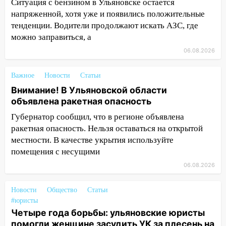
повысят зарплату
Ситуация с бензином в Ульяновске остается
напряженной, хотя уже и появились положительные
14:01
Инсценировали ДТП и получили
тенденции. Водители продолжают искать АЗС, где
более 4,6 миллиона рублей: перед
можно заправиться, а
судом предстанет банда
06.08.2026
автоподставщиков
13:36
В Инзе произошел крупный пожар
Важное
Новости
Статьи
Внимание! В Ульяновской области
13:00
В суде защитили репутацию
объявлена ракетная опасность
мужчины, которого необоснованно
обвиняли в жестоком обращении с
Губернатор сообщил, что в регионе объявлена
животными
ракетная опасность. Нельзя оставаться на открытой
местности. В качестве укрытия используйте
12:28
Миллион на «льготниках»: в
помещения с несущими
Ульяновской области перевозчик
провернул хитрую схему с чужими
06.08.2026
проездными
Новости
Общество
Статьи
12:10
Ульяновский алиментщик накопил
#юристы
120 тысяч долга
Четыре года борьбы: ульяновские юристы
помогли женщине засудить УК за плесень на
11:49
Снят режим «Ракетная