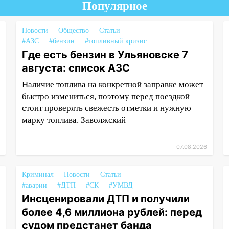
Популярное
Новости
Общество
Статьи
#АЗС
#бензин
#топливный кризис
Где есть бензин в Ульяновске 7
августа: список АЗС
Наличие топлива на конкретной заправке может
быстро измениться, поэтому перед поездкой
стоит проверять свежесть отметки и нужную
марку топлива. Заволжский
07.08.2026
Криминал
Новости
Статьи
#аварии
#ДТП
#СК
#УМВД
Инсценировали ДТП и получили
более 4,6 миллиона рублей: перед
судом предстанет банда