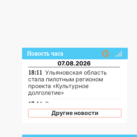
Новость часа
07.08.2026
18:11
Ульяновская область
стала пилотным регионом
проекта «Культурное
долголетие»
17:16
В реанимацию
Ульяновской областной
Другие новости
больницы поступили шесть
новых аппаратов ИВЛ
16:51
В Чердаклинском районе