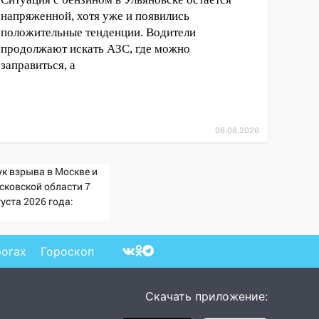
напряженной, хотя уже и появились
положительные тенденции. Водители
продолжают искать АЗС, где можно
заправиться, а
06.08.2026
ук взрыва в Москве и
сковской области 7
уста 2026 года:
ичины, источник,
куда был громкий
опок
рогах
Гороскоп
Скачать приложение: