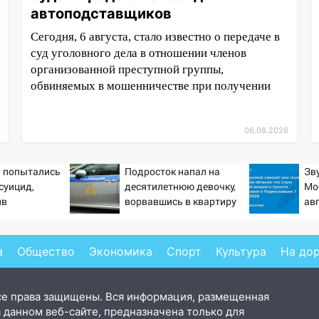
автоподставщиков
Сегодня, 6 августа, стало известно о передаче в
суд уголовного дела в отношении членов
организованной преступной группы,
обвиняемых в мошенничестве при получении
06.08.2026
а попытались
Подросток напал на
Зв
суицид,
десятилетнюю девочку,
Мо
ив
ворвавшись в квартиру
авг
ые службы
Пр
от
хл
а
Общество
Экономика
Спорт
Культура
На до
се права защищены. Вся информация, размещенная
 данном веб-сайте, предназначена только для