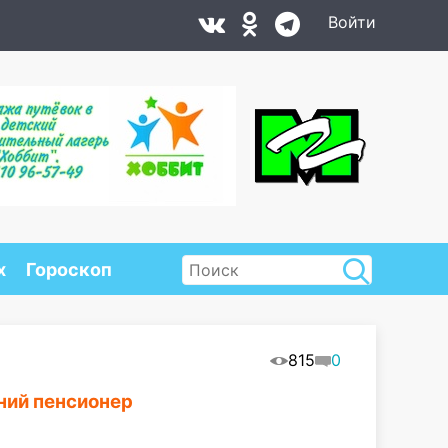
Войти
х
Гороскоп
815
0
ний пенсионер