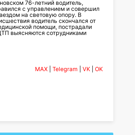
яновском 76-летний водитель,
равился с управлением и совершил
аездом на световую опору. В
исшествия водитель скончался от
едицинской помощи, пострадали
 ДТП выясняются сотрудниками
MAX
|
Telegram
|
VK
|
OK