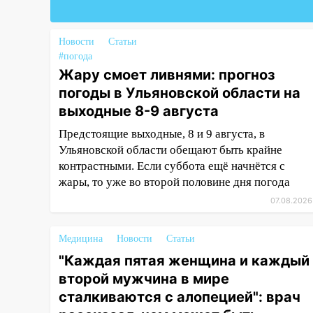
ремонтируют дороги, ставят
остановки и проводят новое
освещение
Новости
Статьи
#погода
16:35
В Ульяновске установили
Жару смоет ливнями: прогноз
ещё девять бункеров для
погоды в Ульяновской области на
крупногабаритного мусора
выходные 8-9 августа
16:26
В Ульяновске бесплатно
Предстоящие выходные, 8 и 9 августа, в
покажут матч «Волги» под
Ульяновской области обещают быть крайне
открытым небом
контрастными. Если суббота ещё начнётся с
16:12
В Ульяновском
жары, то уже во второй половине дня погода
госуниверситете разработают
07.08.2026
отечественный прибор для
цифровой ПЦР
Медицина
Новости
Статьи
15:47
Ульяновцы могут
"Каждая пятая женщина и каждый
вернуть деньги за абонементы
второй мужчина в мире
закрывшегося фитнес-клуба
сталкиваются с алопецией": врач
«Рекорд-Fitness»