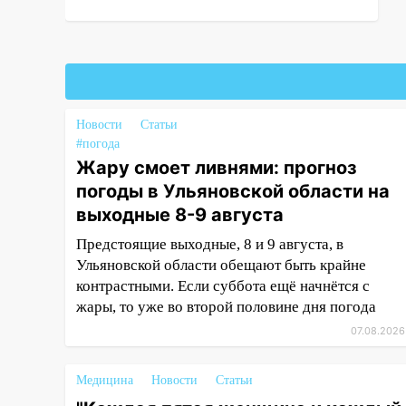
16:35
В Ульяновске установили
ещё девять бункеров для
крупногабаритного мусора
16:26
В Ульяновске бесплатно
покажут матч «Волги» под
открытым небом
Новости
Статьи
#погода
16:12
В Ульяновском
Жару смоет ливнями: прогноз
госуниверситете разработают
отечественный прибор для
погоды в Ульяновской области на
цифровой ПЦР
выходные 8-9 августа
15:47
Ульяновцы могут
Предстоящие выходные, 8 и 9 августа, в
вернуть деньги за абонементы
Ульяновской области обещают быть крайне
закрывшегося фитнес-клуба
контрастными. Если суббота ещё начнётся с
«Рекорд-Fitness»
жары, то уже во второй половине дня погода
07.08.2026
15:34
После вмешательства
прокуратуры в селах
Ульяновской области привели
Медицина
Новости
Статьи
в порядок детские площадки