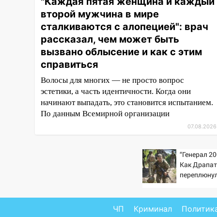
"Каждая пятая женщина и каждый
15:27
Прокуратура проверяет
второй мужчина в мире
капремонт школы в селе
сталкиваются с алопецией": врач
Кивать
рассказал, чем может быть
вызвано облысение и как с этим
15:08
В Кузоватово после
прокурорской проверки
справиться
обновили разметку на
Волосы для многих — не просто вопрос
пешеходных переходах
эстетики, а часть идентичности. Когда они
14:40
На проспекте Гая в
начинают выпадать, это становится испытанием.
Ульяновске запретили
По данным Всемирной организации
остановку автомобилей на 50-
07.08.2026
метровом участке
14:22
В Новом городе 8 августа
“Генерал 20
пройдет большой фестиваль
Как Драпа
«Наше время» с
переплюну
мотофристайлом и концертом
«Мураками»
ЧП
Криминал
Политик
14:04
Жару смоет ливнями: