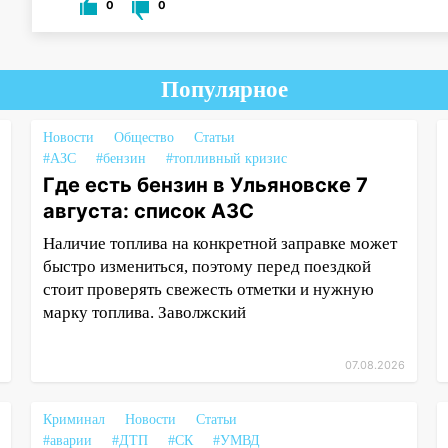
0
0
Популярное
Новости
Общество
Статьи
#АЗС
#бензин
#топливный кризис
Где есть бензин в Ульяновске 7
августа: список АЗС
Наличие топлива на конкретной заправке может
быстро измениться, поэтому перед поездкой
стоит проверять свежесть отметки и нужную
марку топлива. Заволжский
07.08.2026
Криминал
Новости
Статьи
#аварии
#ДТП
#СК
#УМВД