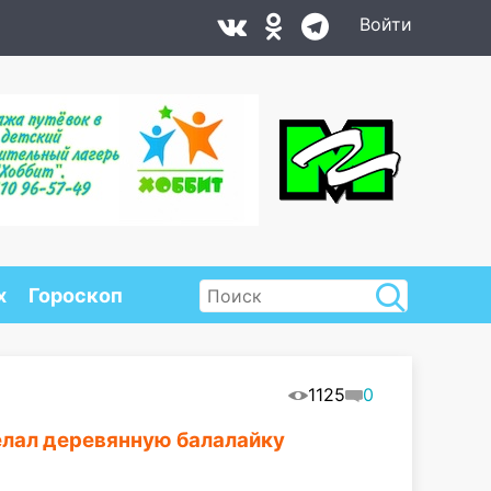
Войти
х
Гороскоп
1125
0
елал деревянную балалайку