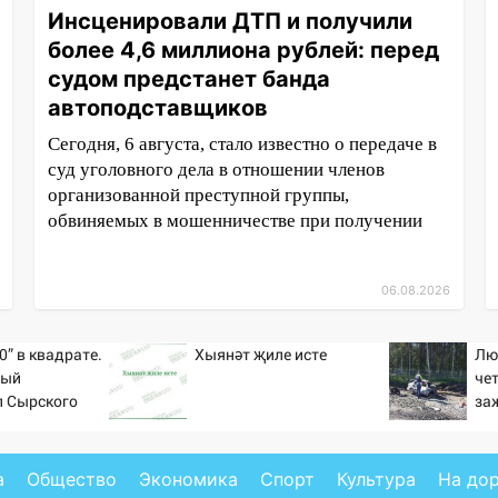
Инсценировали ДТП и получили
более 4,6 миллиона рублей: перед
судом предстанет банда
автоподставщиков
Сегодня, 6 августа, стало известно о передаче в
суд уголовного дела в отношении членов
организованной преступной группы,
обвиняемых в мошенничестве при получении
06.08.2026
0” в квадрате.
Хыянәт җиле исте
Лю
тый
че
л Сырского
за
на
Но
а
Общество
Экономика
Спорт
Культура
На до