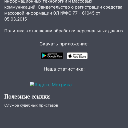
информационных технологий и массовых
коммуникаций. Свидетельство о регистрации средства
08:30
Поджог со свечой, 16 сгоревших
массовой информации ЭЛ №ФС 77 - 61045 от
домов и выстрел за водку
05.03.2015
07:50
Какая погоды будет днем 8
Политика в отношении обработки персональных данных
августа
06:45
Скачать приложение:
Императорский мост в
Ульяновске останется закрытым до
утра 10 августа
05:18
Судьба готовит сюрприз: гороскоп
Наша статистика:
на 8 августа — кому повезет с
деньгами, а кого ждет неожиданная
встреча
Полезные ссылки
04:47
В Ульяновской области объявили
ракетную опасность: звучат сирены
Служба судебных приставов
07.08.2026
20:40
Ульяновские аграрии смогут
купить тракторы с отсрочкой платежа