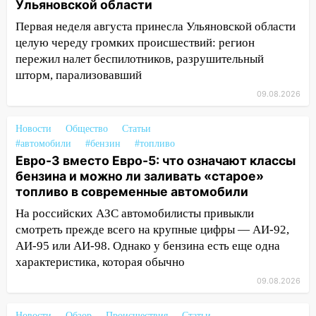
области на 9 августа
Ульяновской области
16:34
Из-за мощной непогоды в
Первая неделя августа принесла Ульяновской области
Ульяновске отменили фестиваль «Наше
целую череду громких происшествий: регион
время»
пережил налет беспилотников, разрушительный
шторм, парализовавший
16:17
Мелекесский район первым в
09.08.2026
Ульяновской области намолотил более
100 тысяч тонн зерна
Новости
Общество
Статьи
15:17
В колледжи и техникумы
#автомобили
#бензин
#топливо
Ульяновской области подали более 10
Евро-3 вместо Евро-5: что означают классы
тысяч заявлений
бензина и можно ли заливать «старое»
топливо в современные автомобили
15:04
Фоторепортаж с улиц Ульяновска
после шторма: поваленные деревья и
На российских АЗС автомобилисты привыкли
затопленные улицы
смотреть прежде всего на крупные цифры — АИ-92,
АИ-95 или АИ-98. Однако у бензина есть еще одна
14:28
Ураган вырвал остановку на улице
характеристика, которая обычно
Деева в Заволжье
09.08.2026
14:26
Жители Ульяновска сами
пытаются расчистить ливнёвки, не
Новости
Обзор
Происшествия
Статьи