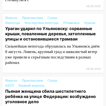
Ульяновск: дерево рухнуло на дом на
08.08.2026
Орджоникидзе
13:47
На Нижней Террасе мощным
Новости
Происшествия
Статьи
ветром вырвало дерево с корнем
#непогода
#последствия непогоды
#Ульяновск
#ураган
Ураган ударил по Ульяновску: сорванные
13:46
Сильный ветер сорвал крышу с
крыши, поваленные деревья, затопленные
СТО на проспекте Созидателей
улицы и остановившиеся трамваи
13:35
Непогода продолжает бить по
Сильнейшая непогода обрушилась на Ульяновск днём
транспорту: в Ульяновске трамвай
8 августа. Ливень, крупный град и шквалистый ветер
сошёл с рельсов
уже привели к серьёзным последствиям в разных
районах
13:22
Упавшие деревья перекрыли
дороги в Ульяновске: фото
08.08.2026
13:17
Непогода в Ульяновске не
Новости
Происшествия
Статьи
закончится сегодня: сильные ливни
#ДТП
#пьяный водитель
сохранятся 9 августа
Пьяная женщина сбила шестилетнего
13:15
ребёнка на улице Федерации: возбуждено
Трижды «брал в долг» без спроса:
уголовное дело
житель Вешкаймского района похитил у