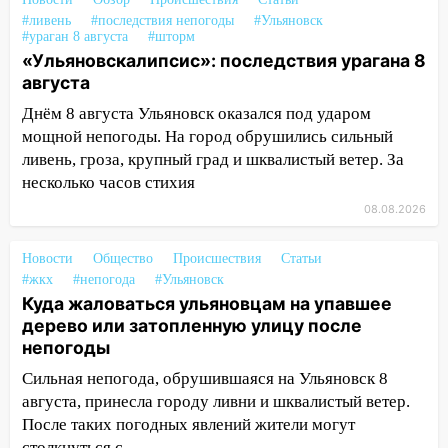
дождавшись коммунальщиков
#ливень
#последствия непогоды
#Ульяновск
#ураган 8 августа
#шторм
14:16
Шторм продолжает ломать город:
«Ульяновскалипсис»: последствия урагана 8
на улице Любови Шевцовой рухнул
августа
светофор
Днём 8 августа Ульяновск оказался под ударом
14:14
Студента из Ульяновска обманули
мощной непогоды. На город обрушились сильный
мошенники под видом преподавателя
ливень, гроза, крупный град и шквалистый ветер. За
несколько часов стихия
14:12
Куда жаловаться ульяновцам на
08.08.2026
упавшее дерево или затопленную улицу
после непогоды
Новости
Общество
Происшествия
Статьи
13:59
В Новом городе ураганным
#жкх
#непогода
#Ульяновск
ветром сорвало опалубку со
Куда жаловаться ульяновцам на упавшее
строящегося дома
дерево или затопленную улицу после
непогоды
13:54
В мэрии Ульяновска рассказали,
как устраняют последствия мощного
Сильная непогода, обрушившаяся на Ульяновск 8
шторма
августа, принесла городу ливни и шквалистый ветер.
После таких погодных явлений жители могут
13:49
Стихия продолжает крушить
столкнуться с