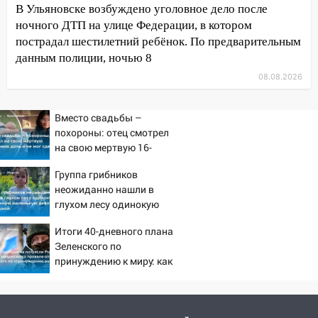
знакомого 191 тысячу рублей
В Ульяновске возбуждено уголовное дело после
ночного ДТП на улице Федерации, в котором
13:14
Ураган оторвал светофор на
пострадал шестилетний ребёнок. По предварительным
проспекте Филатова в Ульяновске
данным полиции, ночью 8
13:12
Дерево пробило крышу дома на
08.08.2026
Новгородской в Ульяновске и рухнуло
на электрощит
Вместо свадьбы –
13:10
В Заволжском районе дерево
похороны: отец смотрел
упало во дворе
на свою мертвую 16-
летнюю дочь и не мог
13:08
Ураган ударил по Ульяновску:
Группа грибников
сдержать слезы
сорванные крыши, поваленные деревья,
неожиданно нашли в
затопленные улицы и остановившиеся
глухом лесу одинокую
трамваи
испуганную маленькую
Итоги 40-дневного плана
девочку с игрушкой
12:17
Ульяновск накрыл крупный град:
Зеленского по
после ливня город снова уходит под
принуждению к миру: как
воду
ответила Россия, полный
разбор провала операции
12:12
Прокуратура взяла на контроль
Украины от военкора
ДТП с шестилетним ребёнком на улице