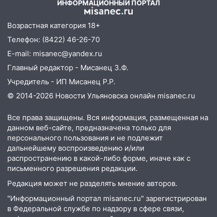
Коца
ИНФОРМАЦИОННЫЙ ПОРТАЛ
Федерации
Возрастная категория 18+
12:01
Пьяная женщина сбила
шестилетнего ребёнка на улице
Телефон: (8422) 46-26-70
Федерации: возбуждено уголовное дело
E-mail: misanec@yandex.ru
11:16
В Ульяновске ищут 37-летнего
Главный редактор - Мисанец З.Ф.
мужчину, пропавшего ещё 19 июля
Учредитель - ИП Мисанец Р.Р.
10:30
От мотофристайла до прогулки с
© 2014-2026 Новости Ульяновска онлайн
misanec.ru
хаски: куда сходить в Ульяновской
области 8–9 августа
Все права защищены. Вся информация, размещенная на
данном веб-сайте, предназначена только для
10:11
Директора ульяновской
персонального пользования и не подлежит
«Нефтяной топливной компании» будут
дальнейшему воспроизведению и/или
судить за неуплату 48,4 млн рублей
распространению в какой-либо форме, иначе как с
налогов
письменного разрешения редакции.
Редакция может не разделять мнение авторов.
09:28
Дети на дорогах: пострадали
велосипедисты, мотоциклисты и
"Информационный портал misanec.ru" зарегистрирован
пешеходы. Обзор крупных аварий в
в Федеральной службе по надзору в сфере связи,
Ульяновской области