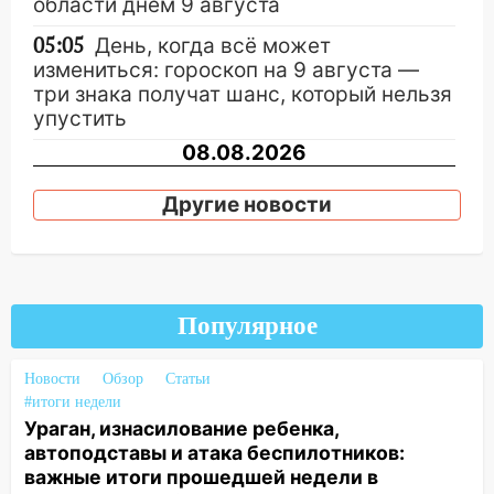
области днем 9 августа
05:05
День, когда всё может
измениться: гороскоп на 9 августа —
три знака получат шанс, который нельзя
упустить
08.08.2026
20:10
Во время урагана в Ульяновске на
Другие новости
Волге перевернулась лодка
19:55
В Ульяновске упавшее дерево
заблокировало в машине двух женщин
17:15
В Ульяновской области
Популярное
ремонтируют девять мостов: один уже
готов, ещё два — почти завершены
Новости
Обзор
Статьи
17:00
«Ульяновскалипсис»: последствия
#итоги недели
Ураган, изнасилование ребенка,
урагана 8 августа
автоподставы и атака беспилотников:
16:38
Прогноз погоды в Ульяновской
важные итоги прошедшей недели в