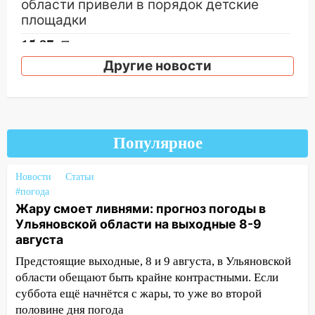
области привели в порядок детские
площадки
15:27
Прокуратура проверяет
капремонт школы в селе Кивать
Другие новости
15:08
В Кузоватово после прокурорской
проверки обновили разметку на
пешеходных переходах
Популярное
14:40
На проспекте Гая в Ульяновске
запретили остановку автомобилей на
50-метровом участке
Новости
Статьи
#погода
14:22
В Новом городе 8 августа пройдет
Жару смоет ливнями: прогноз погоды в
большой фестиваль «Наше время» с
Ульяновской области на выходные 8-9
мотофристайлом и концертом
августа
«Мураками»
Предстоящие выходные, 8 и 9 августа, в Ульяновской
14:04
Жару смоет ливнями: прогноз
области обещают быть крайне контрастными. Если
погоды в Ульяновской области на
суббота ещё начнётся с жары, то уже во второй
выходные 8-9 августа
половине дня погода