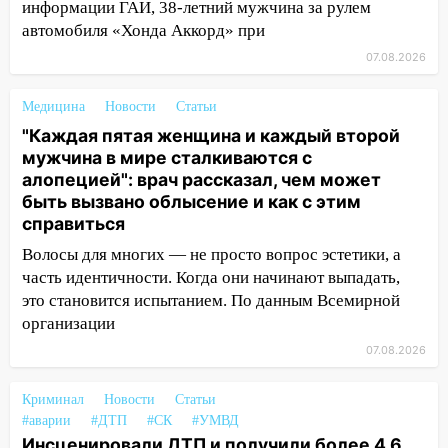
пострадал 14-летний подросток
информации ГАИ, 38-летний мужчина за рулем
автомобиля «Хонда Аккорд» при
12:00
Где есть бензин в Ульяновске 7
августа: список АЗС
07.08.2026
11:50
Заснул рядом с ребёнком и
Медицина
Новости
Статьи
случайно задушил его: суд вынес
"Каждая пятая женщина и каждый второй
приговор
мужчина в мире сталкиваются с
11:38
В Ленинском районе пожар
алопецией": врач рассказал, чем может
полностью уничтожил дачный дом и
быть вызвано облысение и как с этим
сарай
справиться
Волосы для многих — не просто вопрос эстетики, а
11:38
В Госдуме предложили отменить
часть идентичности. Когда они начинают выпадать,
ЕГЭ с 2027 года
это становится испытанием. По данным Всемирной
11:25
В Ульяновске ИИ будет выявлять
организации
нарушителей на контейнерных
07.08.2026
площадках
11:20
Ульяновская шахматистка
Криминал
Новости
Статьи
Валерия Клейменова выиграла два
#аварии
#ДТП
#СК
#УМВД
золота в составе сборной мира
Инсценировали ДТП и получили более 4,6