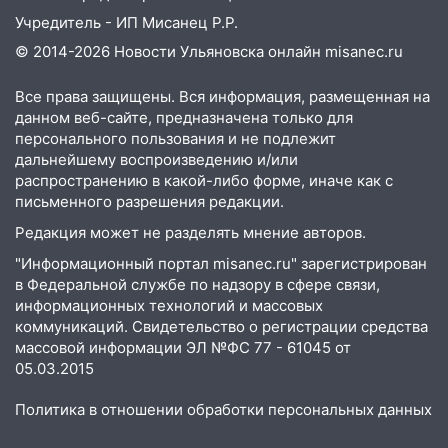
отличные шансы исправить старые
Учредитель - ИП Мисанец Р.Р.
ошибки
© 2014-2026 Новости Ульяновска онлайн
misanec.ru
06.08.2026
23:20
Прогноз погоды на 7 августа в
Все права защищены. Вся информация, размещенная на
Ульяновской области
данном веб-сайте, предназначена только для
персонального пользования и не подлежит
20:04
Ульяновцев приглашают на забег,
дальнейшему воспроизведению и/или
посвящённый Дню воздушного флота
распространению в какой-либо форме, иначе как с
России
письменного разрешения редакции.
19:12
В Ульяновской области
Редакция может не разделять мнение авторов.
руководителя частной компании
"Информационный портал misanec.ru" зарегистрирован
наказали за сокрытие прошлого своего
в Федеральной службе по надзору в сфере связи,
сотрудник
информационных технологий и массовых
коммуникаций. Свидетельство о регистрации средства
18:02
В Ульяновск едут звезды
массовой информации ЭЛ №ФС 77 - 61045 от
баскетбола!
05.03.2015
17:08
Ульяновский областной суд
Политика в отношении обработки персональных данных
оставил в силе приговор руководству
«УльяновскФармации» за махинации на