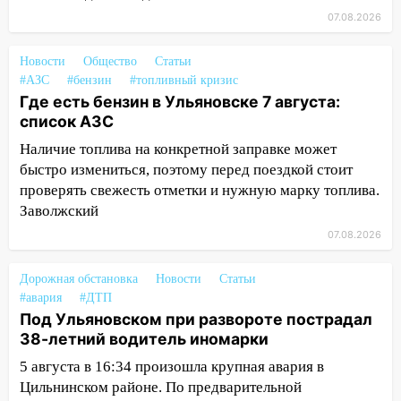
13:30
В Ульяновске транспортные
07.08.2026
полицейские проведут акцию «Час
пассажира»
Новости
Общество
Статьи
#АЗС
#бензин
#топливный кризис
13:20
В Ульяновске за один день
Где есть бензин в Ульяновске 7 августа:
обокрали женщину на пляже и
список АЗС
подростка в сквере
Наличие топлива на конкретной заправке может
13:01
В Димитровграде мужчина
быстро измениться, поэтому перед поездкой стоит
выбросил из машины страйкбольную
проверять свежесть отметки и нужную марку топлива.
гранату: его задержали
Заволжский
12:34
На Ульяновскую область
07.08.2026
надвигается сильнейшая непогода: град
и шквал до 27 м/с
Дорожная обстановка
Новости
Статьи
#авария
#ДТП
12:31
Ульяновец хотел купить иномарку
Под Ульяновском при развороте пострадал
из Европы и потерял 760 тысяч рублей
38-летний водитель иномарки
12:20
В Чердаклинском районе
5 августа в 16:34 произошла крупная авария в
столкнулись «Лада» и Chevrolet:
Цильнинском районе. По предварительной