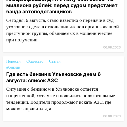
миллиона рублей: перед судом предстанет
11:16
В Ульяновске открыли памятную
банда автоподставщиков
доску декабристу Кондратию Рылееву
Сегодня, 6 августа, стало известно о передаче в суд
10:40
В Ульяновске спасатели ночью
уголовного дела в отношении членов организованной
нашли потерявшегося в заброшенных
преступной группы, обвиняемых в мошенничестве
садах 79-летнего мужчину
при получении
10:26
06.08.2026
На нескольких улицах Ульяновска
временно отключили холодную воду
Новости
Общество
Статьи
10:14
В Ульяновске двоих участников
#бензин
коррупционной схемы при ЦГКБ
Где есть бензин в Ульяновске днем 6
отправили в колонию на 7 и 8 лет
августа: список АЗС
09:52
Ночью беспилотники сбили над
Ситуация с бензином в Ульяновске остается
соседними Татарстаном и Саратовской
напряженной, хотя уже и появились положительные
областью
тенденции. Водители продолжают искать АЗС, где
можно заправиться, а
09:41
Диана Шурыгина уверовала в
06.08.2026
Бога в СИЗО