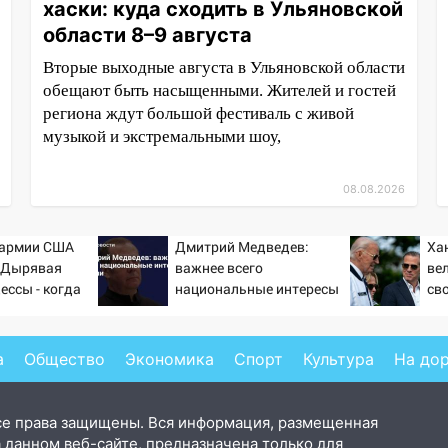
хаски: куда сходить в Ульяновской
области 8–9 августа
Вторые выходные августа в Ульяновской области
обещают быть насыщенными. Жителей и гостей
региона ждут большой фестиваль с живой
музыкой и экстремальными шоу,
08.08.2026
 армии США
Дмитрий Медведев:
Ха
: Дырявая
важнее всего
ве
ессы - когда
национальные интересы
сво
ндовании ВМФ
России
пр
то полетят
а
Общество
Экономика
Спорт
Культура
На до
се права защищены. Вся информация, размещенная
 данном веб-сайте, предназначена только для