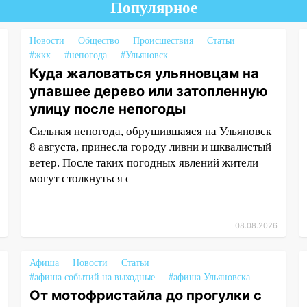
Популярное
Новости
Общество
Происшествия
Статьи
#жкх
#непогода
#Ульяновск
Куда жаловаться ульяновцам на
упавшее дерево или затопленную
улицу после непогоды
Сильная непогода, обрушившаяся на Ульяновск
8 августа, принесла городу ливни и шквалистый
ветер. После таких погодных явлений жители
могут столкнуться с
08.08.2026
Афиша
Новости
Статьи
#афиша событий на выходные
#афиша Ульяновска
От мотофристайла до прогулки с