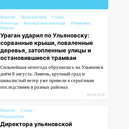
Новости
Происшествия
Статьи
#непогода
#последствия непогоды
#Ульяновск
#ураган
Ураган ударил по Ульяновску:
сорванные крыши, поваленные
деревья, затопленные улицы и
остановившиеся трамваи
Сильнейшая непогода обрушилась на Ульяновск
днём 8 августа. Ливень, крупный град и
шквалистый ветер уже привели к серьёзным
последствиям в разных районах
08.08.2026
Новости
Статьи
#прокуратура
Директора ульяновской