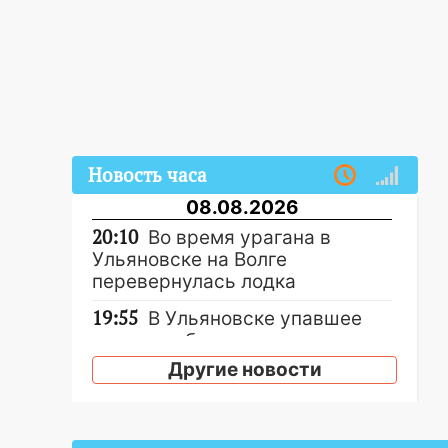
Новость часа
08.08.2026
20:10
Во время урагана в
Ульяновске на Волге
перевернулась лодка
19:55
В Ульяновске упавшее
дерево заблокировало в
машине двух женщин
Другие новости
17:15
В Ульяновской области
ремонтируют девять мостов:
один уже готов, ещё два —