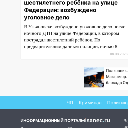
шестилетнего ребёнка на улице
15:04
Фоторепортаж с улиц
Ульяновска после шторма:
Федерации: возбуждено
поваленные деревья и
уголовное дело
затопленные улицы
В Ульяновске возбуждено уголовное дело после
14:28
Ураган вырвал остановку
ночного ДТП на улице Федерации, в котором
на улице Деева в Заволжье
пострадал шестилетний ребёнок. По
предварительным данным полиции, ночью 8
14:26
Жители Ульяновска сами
08.08.2026
пытаются расчистить ливнёвки,
не дождавшись
коммунальщиков
Полковник
Макгрегор
14:16
Шторм продолжает
блокада Од
ломать город: на улице Любови
же в кома
Шевцовой рухнул светофор
России за э
головы?
14:14
Студента из Ульяновска
ЧП
Криминал
Политик
обманули мошенники под
видом преподавателя
ИНФОРМАЦИОННЫЙ ПОРТАЛ
В
14:12
Куда жаловаться
на