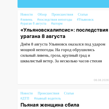
почти завершены
17:00
«Ульяновскалипсис»:
Новости
Обзор
Происшествия
Статьи
последствия урагана 8 августа
#ливень
#последствия непогоды
#Ульяновск
#ураган 8 августа
#шторм
16:38
Прогноз погоды в
«Ульяновскалипсис»: последствия
Ульяновской области на 9
урагана 8 августа
августа
Днём 8 августа Ульяновск оказался под ударом
16:34
Из-за мощной непогоды в
мощной непогоды. На город обрушились
Ульяновске отменили
сильный ливень, гроза, крупный град и
фестиваль «Наше время»
шквалистый ветер. За несколько часов стихия
16:17
Мелекесский район
первым в Ульяновской области
намолотил более 100 тысяч
08.08.2026
тонн зерна
15:17
В колледжи и техникумы
Новости
Происшествия
Статьи
Ульяновской области подали
#ДТП
#пьяный водитель
более 10 тысяч заявлений
Пьяная женщина сбила