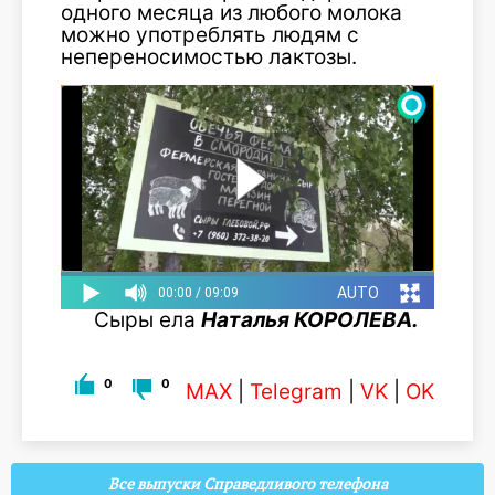
одного месяца из любого молока
можно употреблять людям с
непереносимостью лактозы.
Сыры ела
Наталья КОРОЛЕВА.
0
0
MAX
|
Telegram
|
VK
|
OK
Все выпуски Справедливого телефона