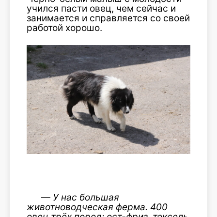
учился пасти овец, чем сейчас и
занимается и справляется со своей
работой хорошо.
—
У нас большая
животноводческая ферма. 400
овец трёх пород: ост-фриз, тексел
ь