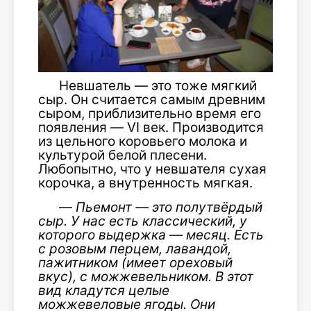
Невшатель — это тоже мягкий
сыр. Он считается самым древним
сыром, приблизительно время его
появления — VI век. Производится
из цельного коровьего молока и
культурой белой плесени.
Любопытно, что у невшателя сухая
корочка, а внутренность мягкая.
—
Пьемонт — это полутвёрдый
сыр. У нас есть классический, у
которого выдержка — месяц. Есть
с розовым перцем, лавандой,
пажитником (имеет ореховый
вкус), с можжевельником. В этот
вид кладутся целы
е
можжевеловые ягоды. Они