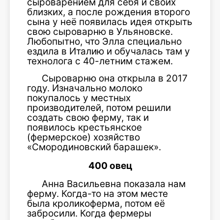
сыроварением для себя и своих
близких, а после рождения второго
сына у неё появилась идея открыть
свою сыроварню в Ульяновске.
Любопытно, что Элла специально
ездила в Италию и обучалась там у
технолога с 40-летним стажем.
Сыроварню она открыла в 2017
году. Изначально молоко
покупалось у местных
производителей, потом решили
создать свою ферму, так и
появилось крестьянское
(фермерское) хозяйство
«Смородиновский барашек».
400 овец
Анна Васильевна показала нам
ферму. Когда-то на этом месте
была кроликоферма, потом её
забросили. Когда фермеры