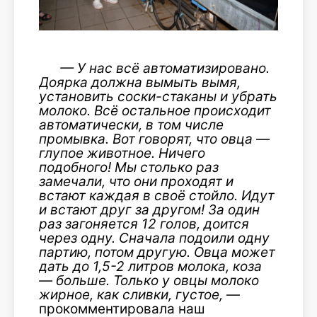
—
У нас в
сё автоматизировано.
Доярка должна вымыть вымя,
установить соски-стаканы и убрать
молоко. Всё остальное происходит
автоматически, в том числе
промывка. Вот говорят, что овца —
глупое животное. Ничего
подобного! Мы столько раз
замечали, что они проходят и
в
стают каждая в своё стойло. Идут
и встают друг за другом! За один
раз загоняется 12 голов, доится
через одну. Сначала подоили одну
партию, потом другую. Овца может
дать до 1,5-2 литров молока, коза
— больше. Только у овцы молоко
жирное, как сливки, густое,
—
прокомментировала наш