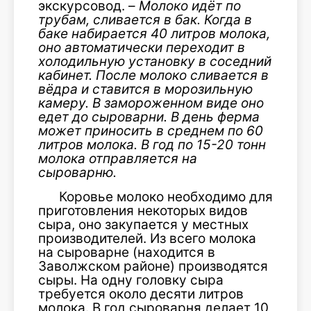
экскурсовод. –
Молоко идёт по
трубам, сливается в бак. Когда в
баке набирается 40 литров молока,
оно автоматически переходит в
холоди
льную установку в соседний
кабинет. После молоко сливается в
вёдра и ставится в морозильную
камеру. В замороженном виде оно
едет до сыроварни. В день ферма
может приносить в среднем по 60
литров молока. В год по 15-20 тонн
молока отправляется на
сыроварню.
Коровье молоко необходимо для
приготовления некоторых видов
сыра, оно закупается у местных
производителей. Из всего молока
на сыроварне (находится в
Заволжском районе) производятся
сыры. На одну головку сыра
требуется около десяти литров
молока. В год сыроварня делает 10