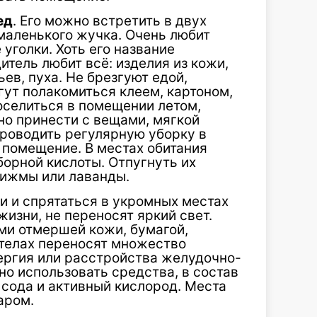
ед
. Его можно встретить в двух
 маленького жучка. Очень любит
голки. Хоть его название
дитель любит всё: изделия из кожи,
ьев, пуха. Не брезгуют едой,
ут полакомиться клеем, картоном,
оселиться в помещении летом,
но принести с вещами, мягкой
проводить регулярную уборку в
 помещение. В местах обитания
орной кислоты. Отпугнуть их
пижмы или лаванды.
и и спрятаться в укромных местах
жизни, не переносят яркий свет.
ми отмершей кожи, бумагой,
 телах переносят множество
лергия или расстройства желудочно-
но использовать средства, в состав
 сода и активный кислород. Места
аром.