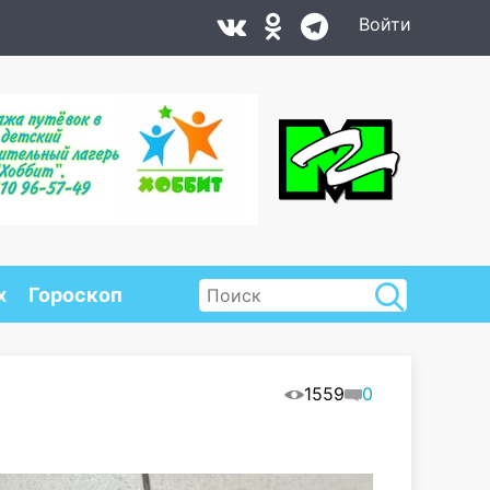
Войти
х
Гороскоп
1559
0