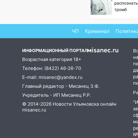
13:00
Водитель без прав
распознать
врезался в припаркованный
тромб
автомобиль
12:37
Переезжал «зебру» на
ЧП
Криминал
Политик
велосипеде и попал под колеса
12:18
Вспыхнул изнутри: в
ИНФОРМАЦИОННЫЙ ПОРТАЛ
В
Железнодорожном районе
на
горела дача
Возрастная категория 18+
п
Телефон: (8422) 46-26-70
11:33
д
В Засвияжье под колёса
р
E-mail: misanec@yandex.ru
авто попал мужчина
п
Главный редактор - Мисанец З.Ф.
11:17
В Радищевском районе
Р
Учредитель - ИП Мисанец Р.Р.
сгорели хозяйственные
постройки
"
© 2014-2026 Новости Ульяновска онлайн
з
misanec.ru
11:00
В Канадее горел жилой
с
дом
м
р
10:18
Губернатор Ульяновской
№Ф