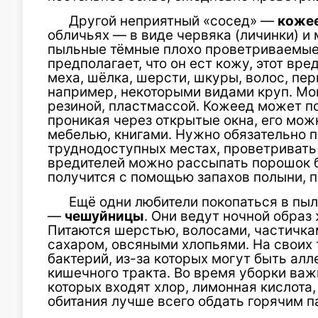
Другой неприятный «сосед» —
коже
обличьях — в виде червяка (личинки) и
пыльные тёмные плохо проветриваемые у
предполагает, что он ест кожу, этот вре
меха, шёлка, шерсти, шкуры, волос, пер
например, некоторыми видами круп. Мог
резиной, пластмассой. Кожеед может п
проникая через открытые окна, его мож
мебелью, книгами. Нужно обязательно 
труднодоступных местах, проветривать
вредителей можно рассыпать порошок б
получится с помощью запахов полыни, 
Ещё одни любители покопаться в пыл
—
чешуйницы
. Они ведут ночной образ 
Питаются шерстью, волосами, частичка
сахаром, овсяными хлопьями. На своих
бактерий, из-за которых могут быть ал
кишечного тракта. Во время уборки важ
которых входят хлор, лимонная кислота,
обитания лучше всего обдать горячим п