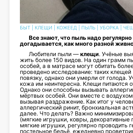
БЫТ
|
КЛЕЩИ
|
КОЖЕЕД
|
ПЫЛЬ
|
УБОРКА
|
ЧЕ
Все знают, что пыль надо регулярно
догадывается, как много разной живно
Любители пыли —
клещи
. Учёные вы
жить более 150 видов. На один грамм п
особей, а в матрасе могут обитать бол
проведено исследование: таких клещей
повязку, однако они умерли от голода. 
кожа им неинтересна. Клещи питаются 
Однако они способны вызывать аллерги
мёртвых особей. Они вместе с воздухом
вызывая раздражение. Как итог у челов
аллергический ринит, бронхиальная аст
далее. Что делать? Важно минимизиров
(мягкие игрушки, ковры, декоративные
мягкие игрушки, регулярно проводить г
постельное бельё, ежедневно проветри