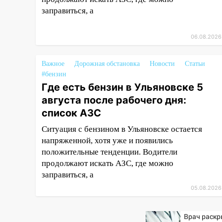
криминальное
заправиться, а
покровительство
15:32
На «кольце» кроссовер
06.08.2026
сбил 18-летнего мопедиста
Важное
15:00
Дорожная обстановка
Новости
Статьи
В Ульяновске после
#бензин
тройного ДТП
Где есть бензин в Ульяновске 5
госпитализировали 25-летнего
байкера
августа после рабочего дня:
список АЗС
14:32
На Ульяновскую область
надвигается жара
Ситуация с бензином в Ульяновске остается
напряженной, хотя уже и появились
14:08
Пешеход переходил по
положительные тенденции. Водители
«зебре»: подробности
продолжают искать АЗС, где можно
серьезной аварии на
заправиться, а
Фруктовой
05.08.2026
13:30
В Димитровграде на
улице Трудовой горело здание
Врач раскр