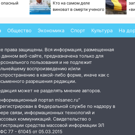
 опасный
Кто на самом деле
за
виноват в смерти ученого
«в
Зезина, остановившего
це
мальчишек на поле с
РФ
горохом
а
Общество
Экономика
Спорт
Культура
На до
се права защищены. Вся информация, размещенная
 данном веб-сайте, предназначена только для
ерсонального пользования и не подлежит
альнейшему воспроизведению и/или
аспространению в какой-либо форме, иначе как с
исьменного разрешения редакции.
едакция может не разделять мнение авторов.
Информационный портал misanec.ru"
арегистрирован в Федеральной службе по надзору в
фере связи, информационных технологий и
ассовых коммуникаций. Свидетельство о
егистрации средства массовой информации ЭЛ
С 77 - 61045 от 05.03.2015