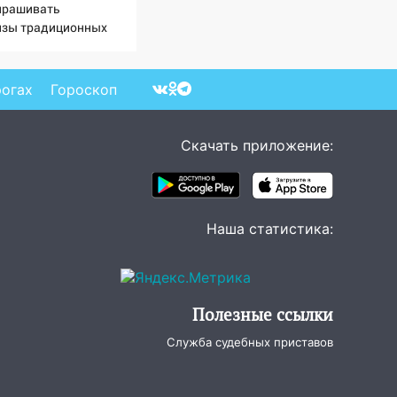
прашивать
изы традиционных
нностей» в посольстве
рогах
Гороскоп
Скачать приложение:
Наша статистика:
Полезные ссылки
Служба судебных приставов