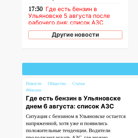
17:30
Где есть бензин в
Ульяновске 5 августа после
рабочего дня: список АЗС
17:05
«Обыск» по видеосвязи: в
Другие новости
Ульяновске задержали 19-
летнюю сообщницу
мошенников
16:12
Едва не перерезал горло:
в Вешкайме посиделки с
судимым знакомым
Новости
Общество
Статьи
закончились для женщины
#бензин
больницей
Где есть бензин в Ульяновске
16:06
18-летняя девушка без
днем 6 августа: список АЗС
прав перевернулась на мопеде
Ситуация с бензином в Ульяновске остается
и попала в больницу
напряженной, хотя уже и появились
15:59
Ульяновец отдал более
положительные тенденции. Водители
14 миллионов рублей за
продолжают искать АЗС, где можно