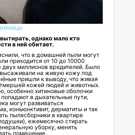
ШУЙНИЦЫ
 вытирать, однако мало кто
сти в ней обитает.
яснили, что в домашней пыли могут
ыли приходится от 10 до 10000
ее двух миллионов вредителей. Было
 высаживали на живую кожу под
Учёные пришли к выводу, что живая
отмершей кожей людей и животных.
ю, особенно хитиновые оболочки
 попадают в дыхательные пути,
ека могут развиваться
ма, конъюнктивит, дерматиты и так
ать пылесборники в квартире
 подушки), ежемесячно стирать
енеральную уборку, менять
вать помещение.