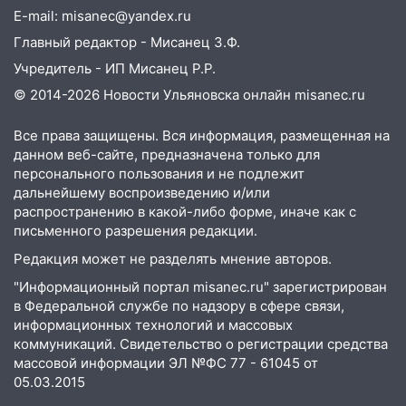
Гранта» сбила мужчину, перебегавшего
E-mail: misanec@yandex.ru
дорогу
Главный редактор - Мисанец З.Ф.
11:53
Поезд смял внедорожник:
Учредитель - ИП Мисанец Р.Р.
подробности ДТП под Ульяновском, где
© 2014-2026 Новости Ульяновска онлайн
misanec.ru
погибли два человека
11:00
Жара вернётся, но выходные
Все права защищены. Вся информация, размещенная на
данном веб-сайте, предназначена только для
зальёт: какой будет погода в
персонального пользования и не подлежит
Ульяновской области с 3 по 9 августа
дальнейшему воспроизведению и/или
10:46
Эколога оштрафовали за горы
распространению в какой-либо форме, иначе как с
мусора у контейнерных площадок в
письменного разрешения редакции.
Новоульяновске
Редакция может не разделять мнение авторов.
10:13
За неделю в жилом секторе
"Информационный портал misanec.ru" зарегистрирован
Ульяновской области произошло 20
в Федеральной службе по надзору в сфере связи,
пожаров
информационных технологий и массовых
коммуникаций. Свидетельство о регистрации средства
09:50
Житель Димитровграда снова сел
массовой информации ЭЛ №ФС 77 - 61045 от
пьяным за руль и лишился мопеда
05.03.2015