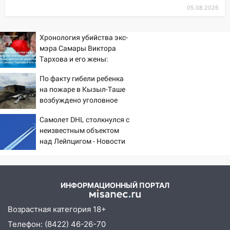
рублей
05.08.2026
13:52
В Карсунском районе мужчина
незаконно срубил в лесу десять дубов
Хронология убийства экс-
мэра Самары Виктора
13:40
В Ульяновске сотрудница пункта
Тархова и его жены:
выдачи месяцами забирала заказы без
шесть шокирующих
оплаты
По факту гибели ребенка
фактов, новые
на пожаре в Кызыл-Таше
13:27
Супруги забрали закладку и
подробности
возбуждено уголовное
ждали «дегустации» на остановке
дело
Самолет DHL столкнулся с
12:30
В Ясашной Ташле водитель без
неизвестным объектом
прав снёс забор и перевернулся
над Лейпцигом - Новости
12:10
В Ульяновске Renault сбил 10-
на Вести.ru
летнего велосипедиста: ребёнка
госпитализировали
ИНФОРМАЦИОННЫЙ ПОРТАЛ
12:05
В Карсуне подросток за рулём
ВАЗа устроил ДТП на перекрёстке
Возрастная категория 18+
11:55
В центре Ульяновска «Лада
Телефон: (8422) 46-26-70