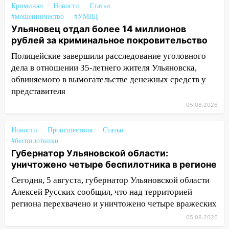
Криминал
Новости
Статьи
18:32
В Ульяновской области на
#мошенничество
#УМВД
обновление водоснабжения направят
Ульяновец отдал более 14 миллионов
490 млн рублей
рублей за криминальное покровительство
17:36
Прокуратура заставила
Полицейские завершили расследование уголовного
предприятие в Павловском районе
дела в отношении 35-летнего жителя Ульяновска,
погасить долг за электричество
обвиняемого в вымогательстве денежных средств у
представителя
17:26
В парке «Прибрежный» девушка
05.08.2026
сорвалась с обрыва
17:04
На Ульяновскую область
Новости
Происшествия
Статьи
надвигается опасная непогода: крупный
#беспилотники
град и шквал до 25 м/с
Губернатор Ульяновской области:
уничтожено четыре беспилотника в регионе
16:00
На перекрёстке Гая,
Локомотивной и Варейкиса изменилась
Сегодня, 5 августа, губернатор Ульяновской области
схема движения
Алексей Русских сообщил, что над территорией
региона перехвачено и уничтожено четыре вражеских
15:57
Мобильная поликлиника приедет
05.08.2026
в сёла Новоспасского района: