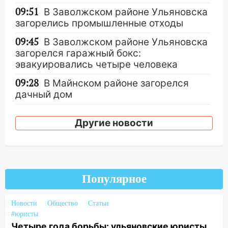
09:51
В Заволжском районе Ульяновска
загорелись промышленные отходы
09:45
В Заволжском районе Ульяновска
загорелся гаражный бокс:
эвакуировались четыре человека
09:28
В Майнском районе загорелся
дачный дом
08:28
УлГУ получит субсидию на
Другие новости
создание отечественного ПЦР-
анализатора
07:17
Какая погода ждёт Ульяновскую
область днём 4 августа
Популярное
07:10
В Ульяновске почти 20 тысяч
вооружённых человек, в том числе
Новости
Общество
Статьи
женщины
#юристы
06:00
Топор убил человека, а пожары
Четыре года борьбы: ульяновские юристы