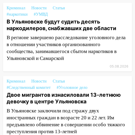
опубликован график на август
Криминал
Новости
Статьи
15:54
В Барышском районе опасную
#наркотики
#УМВД
детскую площадку привели в порядок
В Ульяновске будут судить десять
наркодилеров, снабжавших две области
15:48
На Димитровградском шоссе
загорелся полигон промышленных
В регионе завершено расследование уголовного дела
отходов
в отношении участников организованного
сообщества, занимавшегося сбытом наркотиков в
15:36
В Ульяновской области собрали
Ульяновской и Самарской
более 556 тысяч тонн зерна
05.08.2026
14:46
Ульяновка вошла в «домовой чат»
и отдала мошенникам более 5,2 млн
Криминал
Новости
Статьи
рублей
#Следственный комитет
#Уголовное дело
Двое мигрантов изнасиловали 13-летнюю
14:30
В Старомайнском районе пастух
девочку в центре Ульяновска
повалил пенсионера на землю и начал
душить
В Ульяновске заключили под стражу двух
иностранных граждан в возрасте 20 и 22 лет. Им
14:09
На ремонте школы в
предъявлено обвинение в совершении особо тяжкого
Димитровграде похитили более 3,9 млн
преступления против 13-летней