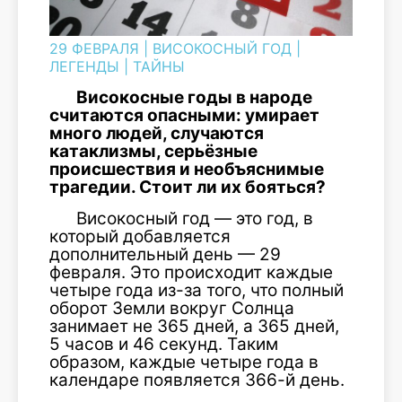
29 ФЕВРАЛЯ
|
ВИСОКОСНЫЙ ГОД
|
ЛЕГЕНДЫ
|
ТАЙНЫ
Високосные год
ы
в народе
считаются опасными: умирает
много людей,
случаются
катаклизмы, серь
ё
зные
происшествия и необъяснимые
трагедии. Стоит ли
их
бояться?
Високосный год — это год, в
который добавляется
дополнительный день — 29
февраля. Это происходит каждые
четыре года из-за того, что полный
оборот Земли вокруг Солнца
занимает не 365 дней, а 365 дней,
5 часов и 46 секунд. Таким
образом, каждые четыре года в
календаре появляется 366-й день.