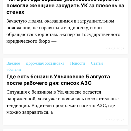
уничтожили 122 дома
помогли женщине засудить УК за плесень на
стенах
05:00
Вселенная выбрала фаворита:
Зачастую людям, оказавшимся в затруднительном
гороскоп на 4 августа — один знак ждет
положении, не справиться в одиночку, и они
настоящий прорыв
обращаются к юристам. Эксперты Государственного
03.08.2026
юридического бюро —
20:38
Ульяновские легкоатлетки
06.08.2026
завоевали серебро Первенства России
20:06
В Ишеевке 24-летний мужчина
Важное
Дорожная обстановка
Новости
Статьи
ударил знакомого ножом в грудь
#бензин
Где есть бензин в Ульяновске 5 августа
19:39
В Ульяновске открылась выставка
после рабочего дня: список АЗС
к 100-летию художника Владимира
Ситуация с бензином в Ульяновске остается
Зинина
напряженной, хотя уже и появились положительные
19:10
Прогноз погоды в Ульяновской
тенденции. Водители продолжают искать АЗС, где
области на 4 августа
можно заправиться, а
05.08.2026
18:54
На трассе Казань — Ульяновск
вспыхнул бензовоз