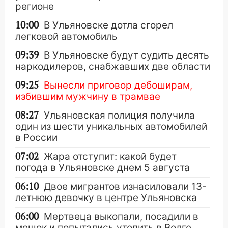
регионе
10:00
В Ульяновске дотла сгорел
легковой автомобиль
09:39
В Ульяновске будут судить десять
наркодилеров, снабжавших две области
09:25
Вынесли приговор дебоширам,
избившим мужчину в трамвае
08:27
Ульяновская полиция получила
один из шести уникальных автомобилей
в России
07:02
Жара отступит: какой будет
погода в Ульяновске днем 5 августа
06:10
Двое мигрантов изнасиловали 13-
летнюю девочку в центре Ульяновска
06:00
Мертвеца выкопали, посадили в
мешок и попытались утопить в Волге