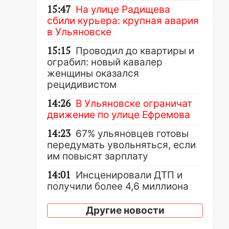
15:47
На улице Радищева
сбили курьера: крупная авария
в Ульяновске
15:15
Проводил до квартиры и
ограбил: новый кавалер
женщины оказался
рецидивистом
14:26
В Ульяновске ограничат
движение по улице Ефремова
14:23
67% ульяновцев готовы
передумать увольняться, если
им повысят зарплату
14:01
Инсценировали ДТП и
получили более 4,6 миллиона
рублей: перед судом
предстанет банда
Другие новости
автоподставщиков