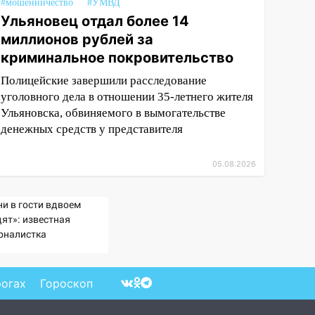
#мошенничество
#УМВД
Ульяновец отдал более 14
миллионов рублей за
криминальное покровительство
Полицейские завершили расследование
уголовного дела в отношении 35-летнего жителя
Ульяновска, обвиняемого в вымогательстве
денежных средств у представителя
05.08.2026
ни в гости вдвоем
дят»: известная
рналистка
дтвердила роман
ндарчука и Исаковой
рогах
Гороскоп