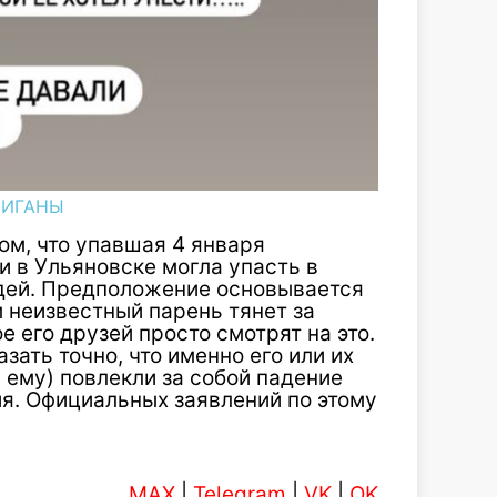
ЛИГАНЫ
ом, что упавшая 4 января
 в Ульяновске могла упасть в
юдей. Предположение основывается
м неизвестный парень тянет за
 его друзей просто смотрят на это.
зать точно, что именно его или их
 ему) повлекли за собой падение
ия. Официальных заявлений по этому
MAX
|
Telegram
|
VK
|
OK