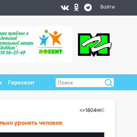
Войти
х
Гороскоп
1804
0
льно уронить человек