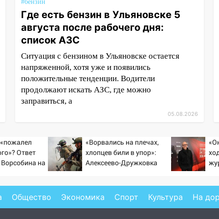
#бензин
Где есть бензин в Ульяновске 5
августа после рабочего дня:
список АЗС
Ситуация с бензином в Ульяновске остается
напряженной, хотя уже и появились
положительные тенденции. Водители
продолжают искать АЗС, где можно
заправиться, а
05.08.2026
 «пожалел
«Ворвались на плечах,
«О
ого»? Ответ
хлопцев били в упор»:
хо
 Ворсобина на
Алексеево-Дружковка
жу
тателей
стала могильником для
по
«птах Мадьяра»
Бо
а
Общество
Экономика
Спорт
Культура
На до