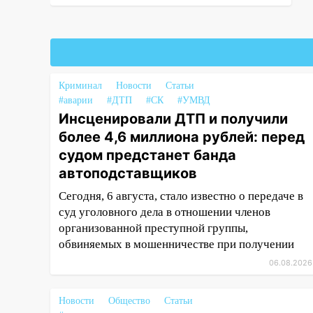
13:36
В Инзе произошел
крупный пожар
13:00
В суде защитили
репутацию мужчины, которого
необоснованно обвиняли в
Криминал
Новости
Статьи
жестоком обращении с
#аварии
#ДТП
#СК
#УМВД
животными
Инсценировали ДТП и получили
более 4,6 миллиона рублей: перед
12:28
Миллион на «льготниках»:
судом предстанет банда
в Ульяновской области
автоподставщиков
перевозчик провернул хитрую
схему с чужими проездными
Сегодня, 6 августа, стало известно о передаче в
суд уголовного дела в отношении членов
12:10
Ульяновский алиментщик
организованной преступной группы,
накопил 120 тысяч долга
обвиняемых в мошенничестве при получении
11:49
Снят режим «Ракетная
06.08.2026
опасность» на территории
Ульяновской области
Новости
Общество
Статьи
11:30
Кабмин РФ разрешил до 1