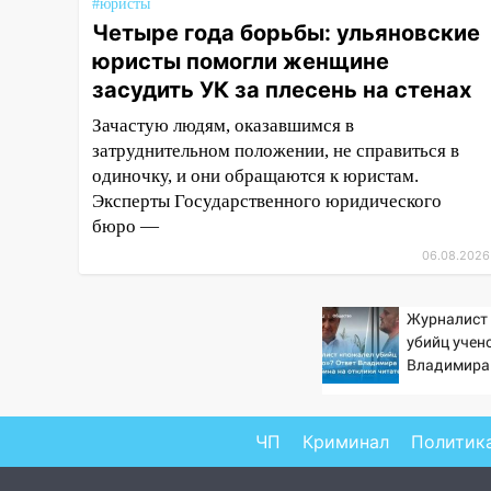
#юристы
июля 2027 года импорт, выпуск
Четыре года борьбы: ульяновские
и обращение бензина Евро 2,
юристы помогли женщине
Евро 3, Евро 4
засудить УК за плесень на стенах
11:12
Соцсети: на Рябикова
Зачастую людям, оказавшимся в
автомобиль врезался в забор
затруднительном положении, не справиться в
10:27
Где есть бензин в
одиночку, и они обращаются к юристам.
Ульяновске днем 6 августа:
Эксперты Государственного юридического
список АЗС
бюро —
06.08.2026
10:16
Внимание! В Ульяновской
области объявлена ракетная
опасность
Журналист
убийц учен
10:00
В Старомайнском районе
Владимира
утонул 51-летний мужчина
отклики чи
09:50
В Ульяновске черный
коршун застрял в тепловозе
ЧП
Криминал
Политик
09:44
Ульяновские спасатели