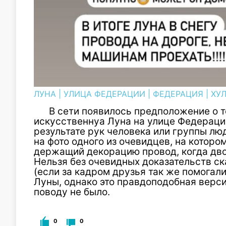
ЛУНА
|
УЛИЦА ФЕДЕРАЦИИ
|
ФЕДЕРАЦИЯ
|
ХУ
В сети появилось предположение о т
искусственнуа Луна на улице Федерации
результате рук человека или группы л
на фото одного из очевидцев, на которо
держащий декорацию провод, когда двое
Нельзя без очевидных доказательств ска
(если за кадром друзья так же помогали
Луны, однако это правдоподобная верс
поводу не было.
0
0