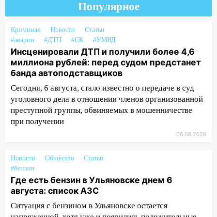
Популярное
Ульяновской области завели дело на
агрессивную женщину
Криминал
Новости
Статьи
15:47
На улице Радищева сбили
#аварии
#ДТП
#СК
#УМВД
курьера: крупная авария в Ульяновске
Инсценировали ДТП и получили более 4,6
миллиона рублей: перед судом предстанет
15:15
Проводил до квартиры и ограбил:
банда автоподставщиков
новый кавалер женщины оказался
рецидивистом
Сегодня, 6 августа, стало известно о передаче в суд
уголовного дела в отношении членов организованной
14:26
В Ульяновске ограничат движение
преступной группы, обвиняемых в мошенничестве
по улице Ефремова
при получении
14:23
67% ульяновцев готовы
06.08.2026
передумать увольняться, если им
повысят зарплату
Новости
Общество
Статьи
#бензин
14:01
Инсценировали ДТП и получили
Где есть бензин в Ульяновске днем 6
более 4,6 миллиона рублей: перед
августа: список АЗС
судом предстанет банда
автоподставщиков
Ситуация с бензином в Ульяновске остается
напряженной, хотя уже и появились положительные