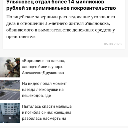
Ульяновец отдал более 14 миллионов
07:18
В Ульяновск идет
рублей за криминальное покровительство
тридцатиградусная жара: какая будет
погода в четверг
Полицейские завершили расследование уголовного
дела в отношении 35-летнего жителя Ульяновска,
06:00
Четыре года борьбы: ульяновские
обвиняемого в вымогательстве денежных средств у
юристы помогли женщине засудить УК
представителя
за плесень на стенах
05.08.2026
05:00
Кому 6 августа звезды сулят
прибыль, а кому — испытания на
«Ворвались на плечах,
прочность
хлопцев били в упор»:
05.08.2026
Алексеево-Дружковка
22:58
стала могильником для
Соцсети: на проспекте Тюленева
На видео попал момент
«птах Мадьяра»
ДТП с мотоциклистом
наезда легковушки на
20:22
пешеходов, где
Мошенники обманули 92-летнюю
пострадали минимум
жительницу Ульяновской области
Пыталась спасти малыша
восемь человек
19:14
и погибла с ним: женщина
Житель Ульяновской области
06/08/2026 – Новости
разбилась насмерть на
подвез троих незнакомцев на трассе и
глазах у детей 06/08/2026
заработал уголовное дело