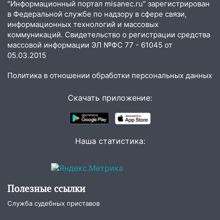
больницу
"Информационный портал misanec.ru" зарегистрирован
в Федеральной службе по надзору в сфере связи,
15:59
Ульяновец отдал более 14
информационных технологий и массовых
миллионов рублей за криминальное
коммуникаций. Свидетельство о регистрации средства
покровительство
массовой информации ЭЛ №ФС 77 - 61045 от
05.03.2015
15:32
На «кольце» кроссовер сбил 18-
летнего мопедиста
Политика в отношении обработки персональных данных
15:00
В Ульяновске после тройного ДТП
Скачать приложение:
госпитализировали 25-летнего байкера
14:32
На Ульяновскую область
надвигается жара
Наша статистика:
14:08
Пешеход переходил по «зебре»:
подробности серьезной аварии на
Фруктовой
13:30
Полезные ссылки
В Димитровграде на улице
Трудовой горело здание
Служба судебных приставов
13:00
Водитель без прав врезался в