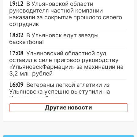
19:12
В Ульяновской области
руководителя частной компании
наказали за сокрытие прошлого своего
сотрудник
18:02
В Ульяновск едут звезды
баскетбола!
17:08
Ульяновский областной суд
оставил в силе приговор руководству
«УльяновскФармации» за махинации на
3,2 млн рублей
16:09
Ветераны легкой атлетики из
Ульяновска успешно выступили на
Чемпионате России
Другие новости
16:02
В Ульяновской области убрали
более 28% площадей зерновых и
зернобобовых культур
15:51
Бросила кирпич в жену брата: в