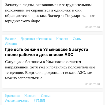
Зачастую людям, оказавшимся в затруднительном
11:12
Соцсети: на Рябикова автомобиль
положении, не справиться в одиночку, и они
врезался в забор
обращаются к юристам. Эксперты Государственного
10:27
Где есть бензин в Ульяновске
юридического бюро —
днем 6 августа: список АЗС
06.08.2026
10:16
Внимание! В Ульяновской области
объявлена ракетная опасность
Важное
Дорожная обстановка
Новости
Статьи
#бензин
10:00
В Старомайнском районе утонул
Где есть бензин в Ульяновске 5 августа
51-летний мужчина
после рабочего дня: список АЗС
09:50
В Ульяновске черный коршун
Ситуация с бензином в Ульяновске остается
застрял в тепловозе
напряженной, хотя уже и появились положительные
тенденции. Водители продолжают искать АЗС, где
09:44
Ульяновские спасатели помогли
можно заправиться, а
юному велосипедисту на улице
Чернышевского
05.08.2026
08:21
В Заволжском районе украли два
Криминал
Новости
Статьи
велосипеда
#мошенничество
#УМВД