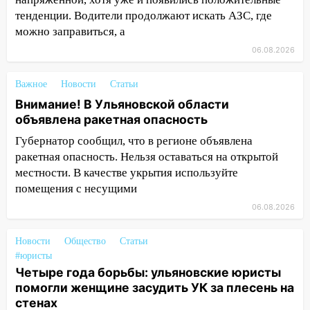
13:36
В Инзе произошел крупный пожар
тенденции. Водители продолжают искать АЗС, где
13:00
В суде защитили репутацию
можно заправиться, а
мужчины, которого необоснованно
06.08.2026
обвиняли в жестоком обращении с
животными
Важное
Новости
Статьи
12:28
Миллион на «льготниках»: в
Внимание! В Ульяновской области
Ульяновской области перевозчик
объявлена ракетная опасность
провернул хитрую схему с чужими
Губернатор сообщил, что в регионе объявлена
проездными
ракетная опасность. Нельзя оставаться на открытой
12:10
Ульяновский алиментщик накопил
местности. В качестве укрытия используйте
120 тысяч долга
помещения с несущими
06.08.2026
11:49
Снят режим «Ракетная
опасность» на территории Ульяновской
Новости
Общество
Статьи
области
#юристы
11:30
Кабмин РФ разрешил до 1 июля
Четыре года борьбы: ульяновские юристы
2027 года импорт, выпуск и обращение
помогли женщине засудить УК за плесень на
бензина Евро 2, Евро 3, Евро 4
стенах