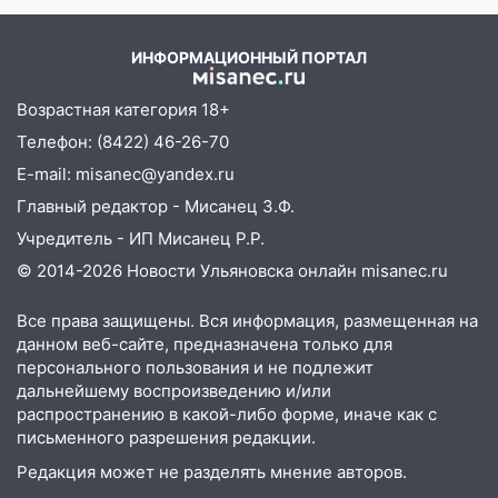
– Новости
18:14
Прогноз погоды на 6 августа в
Ульяновской области
ИНФОРМАЦИОННЫЙ ПОРТАЛ
18:00
Мотофристайл, рок и силовой
Возрастная категория 18+
экстрим: в Ульяновске пройдет
Телефон: (8422) 46-26-70
большой фестиваль «Наше время»
E-mail: misanec@yandex.ru
17:30
Где есть бензин в Ульяновске 5
Главный редактор - Мисанец З.Ф.
августа после рабочего дня: список АЗС
Учредитель - ИП Мисанец Р.Р.
17:05
«Обыск» по видеосвязи: в
© 2014-2026 Новости Ульяновска онлайн
misanec.ru
Ульяновске задержали 19-летнюю
сообщницу мошенников
Все права защищены. Вся информация, размещенная на
16:12
Едва не перерезал горло: в
данном веб-сайте, предназначена только для
Вешкайме посиделки с судимым
персонального пользования и не подлежит
знакомым закончились для женщины
дальнейшему воспроизведению и/или
распространению в какой-либо форме, иначе как с
больницей
письменного разрешения редакции.
16:06
18-летняя девушка без прав
Редакция может не разделять мнение авторов.
перевернулась на мопеде и попала в