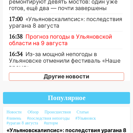
ремонтируют девять мостов: один уже
готов, ещё два — почти завершены
17:00
«Ульяновскалипсис»: последствия
урагана 8 августа
16:38
Прогноз погоды в Ульяновской
области на 9 августа
16:34
Из-за мощной непогоды в
Ульяновске отменили фестиваль «Наше
время»
Другие новости
16:17
Мелекесский район первым в
Ульяновской области намолотил более
100 тысяч тонн зерна
Популярное
15:17
В колледжи и техникумы
Ульяновской области подали более 10
Новости
Обзор
Происшествия
Статьи
тысяч заявлений
#ливень
#последствия непогоды
#Ульяновск
#ураган 8 августа
#шторм
15:04
Фоторепортаж с улиц Ульяновска
«Ульяновскалипсис»: последствия урагана 8
после шторма: поваленные деревья и