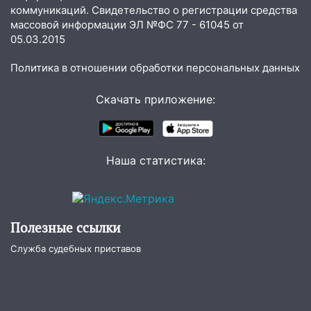
коммуникаций. Свидетельство о регистрации средства
04:47
В Ульяновской области объявили
массовой информации ЭЛ №ФС 77 - 61045 от
ракетную опасность: звучат сирены
05.03.2015
07.08.2026
Политика в отношении обработки персональных данных
20:40
Ульяновские аграрии смогут
купить тракторы с отсрочкой платежа
Скачать приложение:
до декабря
19:34
В следственном управлении
состоялось торжественное
Наша статистика:
мероприятие, приуроченное к
празднованию Дня сотрудника органов
следствия Российской Федерации
19:30
Ульяновцев приглашают
Полезные ссылки
поддержать «Симбирскую чебурашку»
Служба судебных приставов
на фестивале «ФормАРТ»
18:11
Ульяновская область стала
пилотным регионом проекта