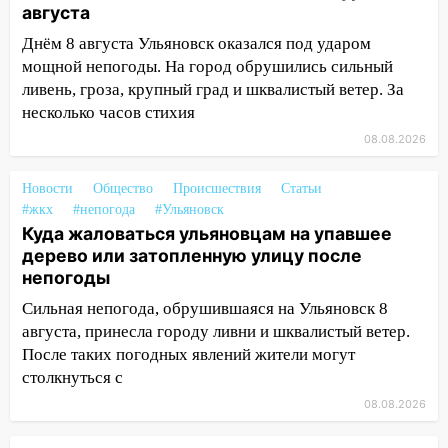
августа
затопленные улицы
Днём 8 августа Ульяновск оказался под ударом
14:28
Ураган вырвал остановку на улице
мощной непогоды. На город обрушились сильный
Деева в Заволжье
ливень, гроза, крупный град и шквалистый ветер. За
несколько часов стихия
14:26
Жители Ульяновска сами
пытаются расчистить ливнёвки, не
08.08.2026
дождавшись коммунальщиков
Новости
Общество
Происшествия
Статьи
14:16
Шторм продолжает ломать город:
#жкх
#непогода
#Ульяновск
на улице Любови Шевцовой рухнул
Куда жаловаться ульяновцам на упавшее
светофор
дерево или затопленную улицу после
непогоды
14:14
Студента из Ульяновска обманули
мошенники под видом преподавателя
Сильная непогода, обрушившаяся на Ульяновск 8
августа, принесла городу ливни и шквалистый ветер.
14:12
Куда жаловаться ульяновцам на
После таких погодных явлений жители могут
упавшее дерево или затопленную улицу
столкнуться с
после непогоды
08.08.2026
13:59
В Новом городе ураганным
ветром сорвало опалубку со