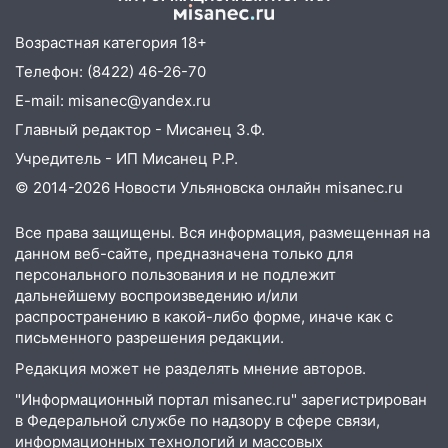
судить за неуплату 48,4 млн рублей
налогов
Возрастная категория 18+
Телефон: (8422) 46-26-70
09:28
Дети на дорогах: пострадали
велосипедисты, мотоциклисты и
E-mail: misanec@yandex.ru
пешеходы. Обзор крупных аварий в
Главный редактор - Мисанец З.Ф.
Ульяновской области
Учредитель - ИП Мисанец Р.Р.
08:30
Поджог со свечой, 16 сгоревших
© 2014-2026 Новости Ульяновска онлайн
misanec.ru
домов и выстрел за водку
Все права защищены. Вся информация, размещенная на
07:50
Какая погоды будет днем 8
данном веб-сайте, предназначена только для
августа
персонального пользования и не подлежит
дальнейшему воспроизведению и/или
06:45
Императорский мост в
распространению в какой-либо форме, иначе как с
Ульяновске останется закрытым до
письменного разрешения редакции.
утра 10 августа
Редакция может не разделять мнение авторов.
05:18
Судьба готовит сюрприз: гороскоп
"Информационный портал misanec.ru" зарегистрирован
на 8 августа — кому повезет с
в Федеральной службе по надзору в сфере связи,
деньгами, а кого ждет неожиданная
информационных технологий и массовых
встреча