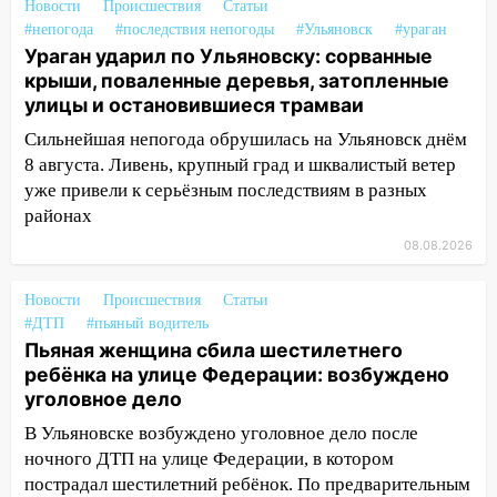
Новости
Происшествия
Статьи
строящегося дома
#непогода
#последствия непогоды
#Ульяновск
#ураган
Ураган ударил по Ульяновску: сорванные
13:54
В мэрии Ульяновска рассказали,
крыши, поваленные деревья, затопленные
как устраняют последствия мощного
улицы и остановившиеся трамваи
шторма
Сильнейшая непогода обрушилась на Ульяновск днём
13:49
Стихия продолжает крушить
8 августа. Ливень, крупный град и шквалистый ветер
Ульяновск: дерево рухнуло на дом на
уже привели к серьёзным последствиям в разных
Орджоникидзе
районах
13:47
На Нижней Террасе мощным
08.08.2026
ветром вырвало дерево с корнем
13:46
Сильный ветер сорвал крышу с
Новости
Происшествия
Статьи
#ДТП
СТО на проспекте Созидателей
#пьяный водитель
Пьяная женщина сбила шестилетнего
13:35
Непогода продолжает бить по
ребёнка на улице Федерации: возбуждено
транспорту: в Ульяновске трамвай
уголовное дело
сошёл с рельсов
В Ульяновске возбуждено уголовное дело после
13:22
Упавшие деревья перекрыли
ночного ДТП на улице Федерации, в котором
дороги в Ульяновске: фото
пострадал шестилетний ребёнок. По предварительным