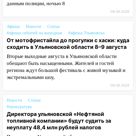
данным полиции, ночью 8
13:17
Непогода в Ульяновске не
08.08.2026
закончится сегодня: сильные ливни
сохранятся 9 августа
Афиша
Новости
Статьи
13:15
Трижды «брал в долг» без спроса:
#афиша событий на выходные
#афиша Ульяновска
житель Вешкаймского района похитил у
От мотофристайла до прогулки с хаски: куда
знакомого 191 тысячу рублей
сходить в Ульяновской области 8–9 августа
13:14
Ураган оторвал светофор на
Вторые выходные августа в Ульяновской области
проспекте Филатова в Ульяновске
обещают быть насыщенными. Жителей и гостей
региона ждут большой фестиваль с живой музыкой и
13:12
Дерево пробило крышу дома на
экстремальными шоу,
Новгородской в Ульяновске и рухнуло
08.08.2026
на электрощит
13:10
В Заволжском районе дерево
Новости
Статьи
упало во дворе
#прокуратура
Директора ульяновской «Нефтяной
13:08
Ураган ударил по Ульяновску:
топливной компании» будут судить за
сорванные крыши, поваленные деревья,
неуплату 48,4 млн рублей налогов
затопленные улицы и остановившиеся