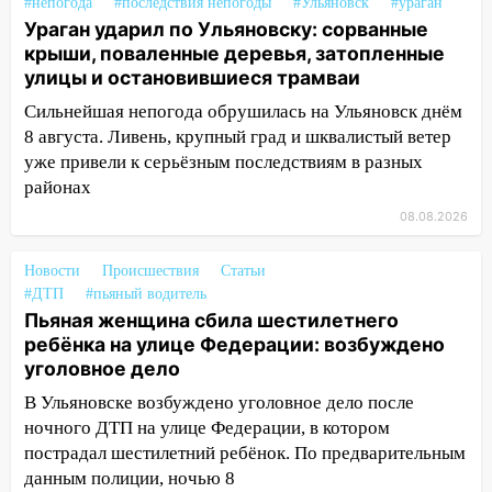
#непогода
#последствия непогоды
#Ульяновск
#ураган
13:12
Дерево пробило крышу дома на
Ураган ударил по Ульяновску: сорванные
Новгородской в Ульяновске и рухнуло
крыши, поваленные деревья, затопленные
на электрощит
улицы и остановившиеся трамваи
13:10
В Заволжском районе дерево
Сильнейшая непогода обрушилась на Ульяновск днём
упало во дворе
8 августа. Ливень, крупный град и шквалистый ветер
13:08
уже привели к серьёзным последствиям в разных
Ураган ударил по Ульяновску:
сорванные крыши, поваленные деревья,
районах
затопленные улицы и остановившиеся
08.08.2026
трамваи
Новости
Происшествия
Статьи
12:17
Ульяновск накрыл крупный град:
#ДТП
#пьяный водитель
после ливня город снова уходит под
Пьяная женщина сбила шестилетнего
воду
ребёнка на улице Федерации: возбуждено
12:12
Прокуратура взяла на контроль
уголовное дело
ДТП с шестилетним ребёнком на улице
В Ульяновске возбуждено уголовное дело после
Федерации
ночного ДТП на улице Федерации, в котором
12:01
пострадал шестилетний ребёнок. По предварительным
Пьяная женщина сбила
шестилетнего ребёнка на улице
данным полиции, ночью 8