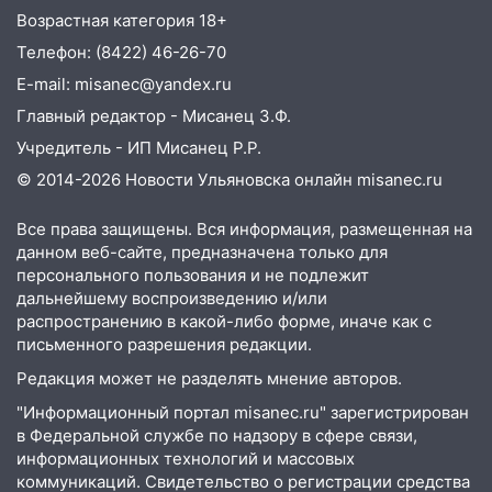
мероприятие, приуроченное к
Возрастная категория 18+
празднованию Дня сотрудника органов
Телефон: (8422) 46-26-70
следствия Российской Федерации
E-mail: misanec@yandex.ru
19:30
Ульяновцев приглашают
Главный редактор - Мисанец З.Ф.
поддержать «Симбирскую чебурашку»
на фестивале «ФормАРТ»
Учредитель - ИП Мисанец Р.Р.
© 2014-2026 Новости Ульяновска онлайн
misanec.ru
18:11
Ульяновская область стала
пилотным регионом проекта
Все права защищены. Вся информация, размещенная на
«Культурное долголетие»
данном веб-сайте, предназначена только для
17:23
Прогноз погоды в Ульяновской
персонального пользования и не подлежит
области на 8 августа
дальнейшему воспроизведению и/или
распространению в какой-либо форме, иначе как с
17:16
В реанимацию Ульяновской
письменного разрешения редакции.
областной больницы поступили шесть
Редакция может не разделять мнение авторов.
новых аппаратов ИВЛ
"Информационный портал misanec.ru" зарегистрирован
16:51
В Чердаклинском районе
в Федеральной службе по надзору в сфере связи,
ремонтируют дороги, ставят остановки
информационных технологий и массовых
и проводят новое освещение
коммуникаций. Свидетельство о регистрации средства