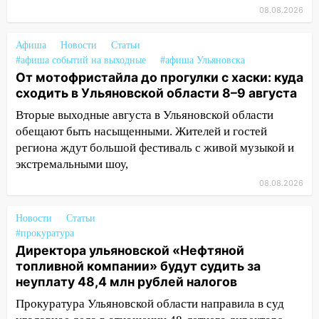
Федерации: возбуждено уголовное дело
08.08.2026
11:16
В Ульяновске ищут 37-летнего
Афиша
Новости
Статьи
мужчину, пропавшего ещё 19 июля
#афиша событий на выходные
#афиша Ульяновска
10:30
От мотофристайла до прогулки с
От мотофристайла до прогулки с хаски: куда
хаски: куда сходить в Ульяновской
сходить в Ульяновской области 8–9 августа
области 8–9 августа
Вторые выходные августа в Ульяновской области
обещают быть насыщенными. Жителей и гостей
10:11
Директора ульяновской
региона ждут большой фестиваль с живой музыкой и
«Нефтяной топливной компании» будут
судить за неуплату 48,4 млн рублей
экстремальными шоу,
налогов
08.08.2026
09:28
Дети на дорогах: пострадали
Новости
Статьи
велосипедисты, мотоциклисты и
#прокуратура
пешеходы. Обзор крупных аварий в
Директора ульяновской «Нефтяной
Ульяновской области
топливной компании» будут судить за
08:30
Поджог со свечой, 16 сгоревших
неуплату 48,4 млн рублей налогов
домов и выстрел за водку
Прокуратура Ульяновской области направила в суд