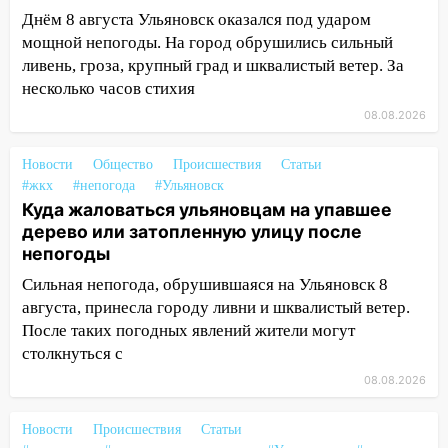
ветром вырвало дерево с корнем
Днём 8 августа Ульяновск оказался под ударом
13:46
Сильный ветер сорвал крышу с
мощной непогоды. На город обрушились сильный
СТО на проспекте Созидателей
ливень, гроза, крупный град и шквалистый ветер. За
несколько часов стихия
13:35
Непогода продолжает бить по
транспорту: в Ульяновске трамвай
08.08.2026
сошёл с рельсов
Новости
Общество
Происшествия
Статьи
13:22
Упавшие деревья перекрыли
#жкх
#непогода
#Ульяновск
дороги в Ульяновске: фото
Куда жаловаться ульяновцам на упавшее
дерево или затопленную улицу после
13:17
Непогода в Ульяновске не
непогоды
закончится сегодня: сильные ливни
сохранятся 9 августа
Сильная непогода, обрушившаяся на Ульяновск 8
августа, принесла городу ливни и шквалистый ветер.
13:15
Трижды «брал в долг» без спроса:
После таких погодных явлений жители могут
житель Вешкаймского района похитил у
столкнуться с
знакомого 191 тысячу рублей
08.08.2026
13:14
Ураган оторвал светофор на
проспекте Филатова в Ульяновске
Новости
Происшествия
Статьи