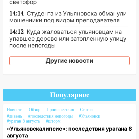
светофор
14:14
Студента из Ульяновска обманули
мошенники под видом преподавателя
14:12
Куда жаловаться ульяновцам на
упавшее дерево или затопленную улицу
после непогоды
13:59
В Новом городе ураганным
Другие новости
ветром сорвало опалубку со
строящегося дома
13:54
В мэрии Ульяновска рассказали,
как устраняют последствия мощного
Популярное
шторма
13:49
Стихия продолжает крушить
Новости
Обзор
Происшествия
Статьи
Ульяновск: дерево рухнуло на дом на
#ливень
#последствия непогоды
#Ульяновск
Орджоникидзе
#ураган 8 августа
#шторм
«Ульяновскалипсис»: последствия урагана 8
13:47
На Нижней Террасе мощным
августа