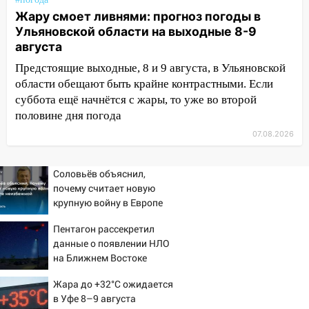
мотофристайлом и концертом
«Мураками»
Жару смоет ливнями: прогноз погоды в
Ульяновской области на выходные 8-9
14:04
Жару смоет ливнями: прогноз
августа
погоды в Ульяновской области на
Предстоящие выходные, 8 и 9 августа, в Ульяновской
выходные 8-9 августа
области обещают быть крайне контрастными. Если
13:30
В Ульяновске транспортные
суббота ещё начнётся с жары, то уже во второй
полицейские проведут акцию «Час
половине дня погода
пассажира»
07.08.2026
13:20
В Ульяновске за один день
обокрали женщину на пляже и
Соловьёв объяснил,
подростка в сквере
почему считает новую
крупную войну в Европе
13:01
В Димитровграде мужчина
неизбежной
выбросил из машины страйкбольную
Пентагон рассекретил
гранату: его задержали
данные о появлении НЛО
на Ближнем Востоке
12:34
На Ульяновскую область
надвигается сильнейшая непогода: град
Жара до +32°C ожидается
и шквал до 27 м/с
в Уфе 8–9 августа