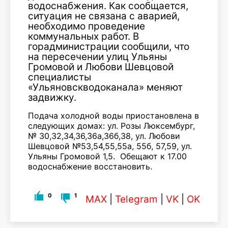
водоснабжения. Как сообщается,
ситуация не связана с аварией,
необходимо проведение
коммунальных работ. В
горадминистрации сообщили, что
на пересечении улиц Ульяны
Громовой и Любови Шевцовой
специалисты
«Ульяновскводоканала» меняют
задвижку.
Подача холодной воды приостановлена в
следующих домах: ул. Розы Люксембург,
№ 30,32,34,36,36а,36б,38, ул. Любови
Шевцовой №53,54,55,55а, 55б, 57,59, ул.
Ульяны Громовой 1,5. Обещают к 17.00
водоснабжение восстановить.
0
1
MAX
|
Telegram
|
VK
|
OK