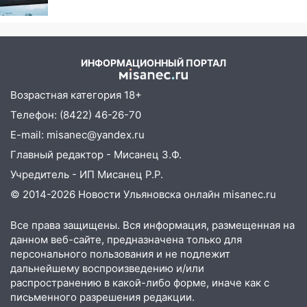
12:31
Ульяновец хотел купить иномарку
из Европы и потерял 760 тысяч рублей
12:20
В Чердаклинском районе
ИНФОРМАЦИОННЫЙ ПОРТАЛ
столкнулись «Лада» и Chevrolet:
пострадал 14-летний подросток
Возрастная категория 18+
12:00
Где есть бензин в Ульяновске 7
Телефон: (8422) 46-26-70
августа: список АЗС
E-mail: misanec@yandex.ru
11:50
Заснул рядом с ребёнком и
Главный редактор - Мисанец З.Ф.
случайно задушил его: суд вынес
Учредитель - ИП Мисанец Р.Р.
приговор
© 2014-2026 Новости Ульяновска онлайн
misanec.ru
11:38
В Ленинском районе пожар
полностью уничтожил дачный дом и
Все права защищены. Вся информация, размещенная на
сарай
данном веб-сайте, предназначена только для
персонального пользования и не подлежит
11:38
В Госдуме предложили отменить
дальнейшему воспроизведению и/или
ЕГЭ с 2027 года
распространению в какой-либо форме, иначе как с
письменного разрешения редакции.
11:25
В Ульяновске ИИ будет выявлять