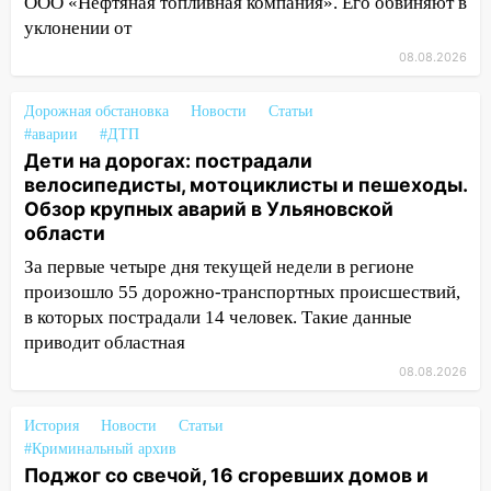
ООО «Нефтяная топливная компания». Его обвиняют в
пилотным регионом проекта
уклонении от
«Культурное долголетие»
08.08.2026
17:16
В реанимацию Ульяновской
областной больницы поступили шесть
Дорожная обстановка
Новости
Статьи
новых аппаратов ИВЛ
#аварии
#ДТП
16:51
В Чердаклинском районе
Дети на дорогах: пострадали
ремонтируют дороги, ставят остановки
велосипедисты, мотоциклисты и пешеходы.
и проводят новое освещение
Обзор крупных аварий в Ульяновской
области
16:35
В Ульяновске установили ещё
За первые четыре дня текущей недели в регионе
девять бункеров для крупногабаритного
произошло 55 дорожно-транспортных происшествий,
мусора
в которых пострадали 14 человек. Такие данные
16:26
В Ульяновске бесплатно покажут
приводит областная
матч «Волги» под открытым небом
08.08.2026
16:12
В Ульяновском госуниверситете
разработают отечественный прибор для
История
Новости
Статьи
цифровой ПЦР
#Криминальный архив
Поджог со свечой, 16 сгоревших домов и