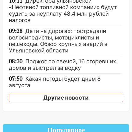
10:11
Директора ульяновской
«Нефтяной топливной компании» будут
судить за неуплату 48,4 млн рублей
налогов
09:28
Дети на дорогах: пострадали
велосипедисты, мотоциклисты и
пешеходы. Обзор крупных аварий в
Ульяновской области
08:30
Поджог со свечой, 16 сгоревших
домов и выстрел за водку
07:50
Какая погоды будет днем 8
августа
06:45
Императорский мост в
Другие новости
Ульяновске останется закрытым до
утра 10 августа
05:18
Судьба готовит сюрприз: гороскоп
на 8 августа — кому повезет с
Популярное