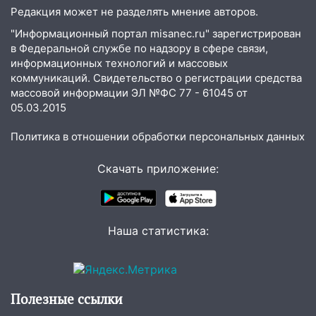
нарушителей на контейнерных
Редакция может не разделять мнение авторов.
площадках
"Информационный портал misanec.ru" зарегистрирован
11:20
в Федеральной службе по надзору в сфере связи,
Ульяновская шахматистка
информационных технологий и массовых
Валерия Клейменова выиграла два
коммуникаций. Свидетельство о регистрации средства
золота в составе сборной мира
массовой информации ЭЛ №ФС 77 - 61045 от
11:16
В Ульяновске открыли памятную
05.03.2015
доску декабристу Кондратию Рылееву
Политика в отношении обработки персональных данных
10:40
В Ульяновске спасатели ночью
нашли потерявшегося в заброшенных
Скачать приложение:
садах 79-летнего мужчину
10:26
На нескольких улицах Ульяновска
временно отключили холодную воду
Наша статистика:
10:14
В Ульяновске двоих участников
коррупционной схемы при ЦГКБ
отправили в колонию на 7 и 8 лет
Полезные ссылки
09:52
Ночью беспилотники сбили над