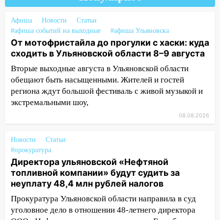
деньгами, а кого ждет неожиданная
встреча
Афиша
Новости
Статьи
04:47
В Ульяновской области объявили
#афиша событий на выходные
#афиша Ульяновска
ракетную опасность: звучат сирены
От мотофристайла до прогулки с хаски: куда
сходить в Ульяновской области 8–9 августа
07.08.2026
Вторые выходные августа в Ульяновской области
20:40
Ульяновские аграрии смогут
обещают быть насыщенными. Жителей и гостей
купить тракторы с отсрочкой платежа
региона ждут большой фестиваль с живой музыкой и
до декабря
экстремальными шоу,
19:34
В следственном управлении
08.08.2026
состоялось торжественное
мероприятие, приуроченное к
Новости
Статьи
празднованию Дня сотрудника органов
#прокуратура
следствия Российской Федерации
Директора ульяновской «Нефтяной
19:30
Ульяновцев приглашают
топливной компании» будут судить за
поддержать «Симбирскую чебурашку»
неуплату 48,4 млн рублей налогов
на фестивале «ФормАРТ»
Прокуратура Ульяновской области направила в суд
уголовное дело в отношении 48-летнего директора
18:11
Ульяновская область стала