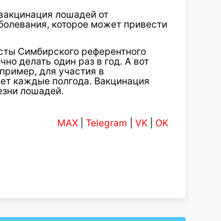
вакцинация лошадей от
болевания, которое может привести
сты Симбирского референтного
но делать один раз в год. А вот
пример, для участия в
ует каждые полгода. Вакцинация
езни лошадей.
MAX
|
Telegram
|
VK
|
OK