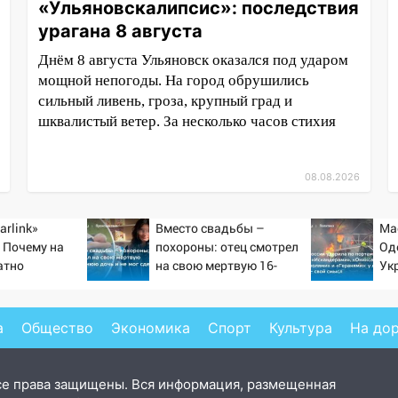
«Ульяновскалипсис»: последствия
урагана 8 августа
Днём 8 августа Ульяновск оказался под ударом
мощной непогоды. На город обрушились
сильный ливень, гроза, крупный град и
шквалистый ветер. За несколько часов стихия
08.08.2026
arlink»
Вместо свадьбы –
Ма
 Почему на
похороны: отец смотрел
Од
атно
на свою мертвую 16-
Ук
ь точность
летнюю дочь и не мог
но
по объектам
сдержать слезы
уд
20
а
Общество
Экономика
Спорт
Культура
На до
се права защищены. Вся информация, размещенная