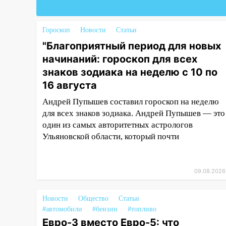
Люксембург дерево упало на
автомобиль
Гороскоп
Новости
Статьи
13:00
«Благоприятный период
"Благоприятный период для новых
для новых начинаний: гороскоп
для всех знаков зодиака на
начинаний: гороскоп для всех
неделю с 10 по 16 августа
знаков зодиака на неделю с 10 по
16 августа
13:00
На проспекте Тюленева в
Ульяновске образовалось
Андрей Пупышев составил гороскоп на неделю
«море»
для всех знаков зодиака. Андрей Пупышев — это
один из самых авторитетных астрологов
12:57
В Ульяновской области
Ульяновской области, который почти
ожидается крупный град
12:11
Где есть бензин в
Ульяновске 9 августа: список
09.08.2026
АЗС
11:55
Соцсети: светофор упал
Новости
Общество
Статьи
на машину во время сильного
#автомобили
#бензин
#топливо
ливня в Ульяновске
Евро-3 вместо Евро-5: что