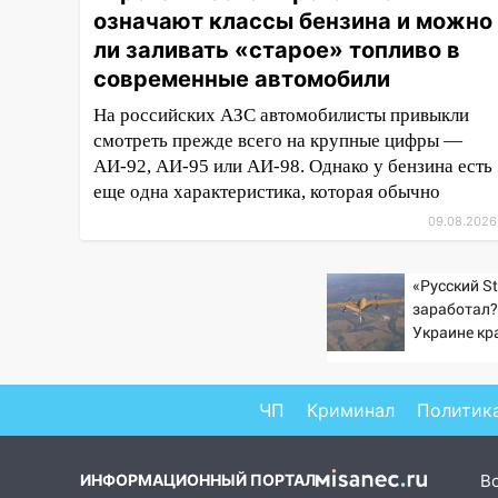
означают классы бензина и можно
11:00
В Ульяновской области
ли заливать «старое» топливо в
люди в СНТ сидят без света
современные автомобили
10:13
Прокуратура подвела
На российских АЗС автомобилисты привыкли
итоги недели в Ульяновской
смотреть прежде всего на крупные цифры —
области
АИ-92, АИ-95 или АИ-98. Однако у бензина есть
09:18
Из-за ливня
еще одна характеристика, которая обычно
заблокировано движение
09.08.2026
трамваев в Ульяновске
09:15
Ураган, изнасилование
«Русский St
ребенка, автоподставы и атака
заработал?
беспилотников: важные итоги
Украине кр
прошедшей недели в
увеличилас
Ульяновской области
попаданий 
ВСУ
ЧП
Криминал
Политик
08:20
В Ульяновске
восстановили трамвайную и
троллейбусную
ИНФОРМАЦИОННЫЙ ПОРТАЛ
В
инфраструктуру после шторма.