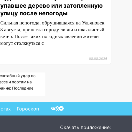
упавшее дерево или затопленную
улицу после непогоды
Сильная непогода, обрушившаяся на Ульяновск
8 августа, принесла городу ливни и шквалистый
ветер. После таких погодных явлений жители
могут столкнуться с
08.08.2026
сштабный удар по
ессе и портам на
раине: Последние
вости, подробности об
арах России 9 августа
26 года
рогах
Гороскоп
Скачать приложение: