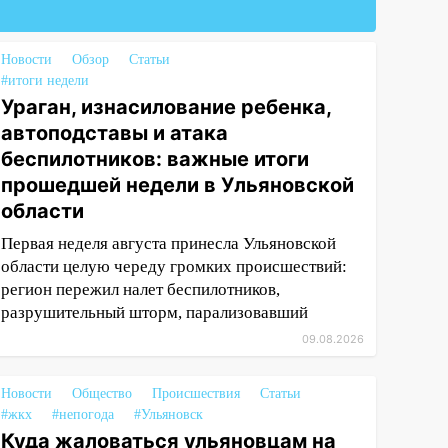
Новости
Обзор
Статьи
#итоги недели
Ураган, изнасилование ребенка,
автоподставы и атака
беспилотников: важные итоги
прошедшей недели в Ульяновской
области
Первая неделя августа принесла Ульяновской
области целую череду громких происшествий:
регион пережил налет беспилотников,
разрушительный шторм, парализовавший
09.08.2026
Новости
Общество
Происшествия
Статьи
#жкх
#непогода
#Ульяновск
Куда жаловаться ульяновцам на