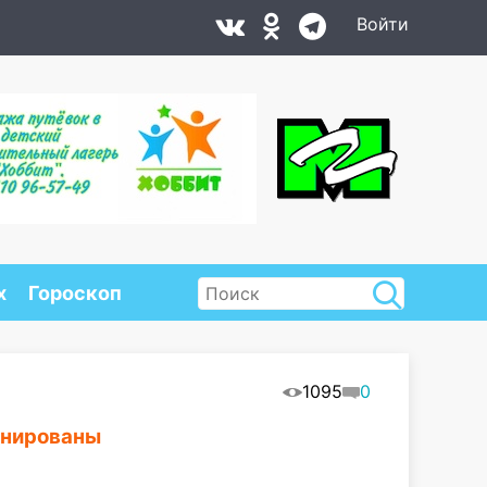
Войти
х
Гороскоп
1095
0
инированы