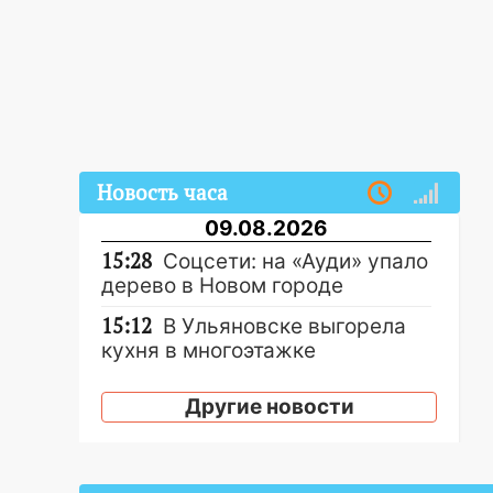
Новость часа
09.08.2026
15:28
Соцсети: на «Ауди» упало
дерево в Новом городе
15:12
В Ульяновске выгорела
кухня в многоэтажке
14:18
Гинеколог рассказала о
Другие новости
том, с какими сложностями
сталкиваются молодые мамы
13:02
Соцсети: на улице Розы