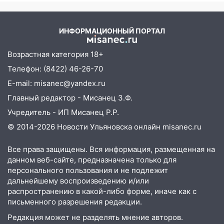
августа
смысла
06:45
Императорский мост в
ИНФОРМАЦИОННЫЙ ПОРТАЛ
Ульяновске останется закрытым до
утра 10 августа
Возрастная категория 18+
05:18
Судьба готовит сюрприз: гороскоп
Телефон: (8422) 46-26-70
на 8 августа — кому повезет с
E-mail: misanec@yandex.ru
деньгами, а кого ждет неожиданная
встреча
Главный редактор - Мисанец З.Ф.
Учредитель - ИП Мисанец Р.Р.
04:47
В Ульяновской области объявили
© 2014-2026 Новости Ульяновска онлайн
misanec.ru
ракетную опасность: звучат сирены
07.08.2026
Все права защищены. Вся информация, размещенная на
20:40
Ульяновские аграрии смогут
данном веб-сайте, предназначена только для
купить тракторы с отсрочкой платежа
персонального пользования и не подлежит
до декабря
дальнейшему воспроизведению и/или
распространению в какой-либо форме, иначе как с
19:34
В следственном управлении
письменного разрешения редакции.
состоялось торжественное
Редакция может не разделять мнение авторов.
мероприятие, приуроченное к