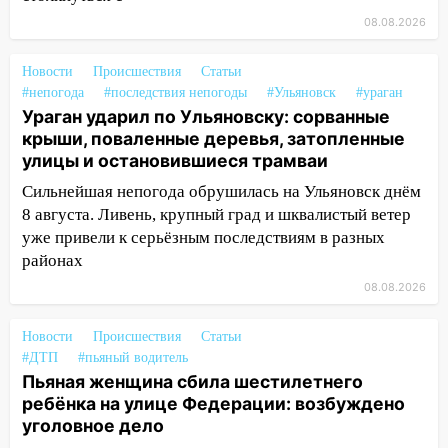
13:46
Сильный ветер сорвал крышу с
08.08.2026
СТО на проспекте Созидателей
Новости
Происшествия
Статьи
13:35
Непогода продолжает бить по
#непогода
#последствия непогоды
#Ульяновск
#ураган
транспорту: в Ульяновске трамвай
Ураган ударил по Ульяновску: сорванные
сошёл с рельсов
крыши, поваленные деревья, затопленные
улицы и остановившиеся трамваи
13:22
Упавшие деревья перекрыли
дороги в Ульяновске: фото
Сильнейшая непогода обрушилась на Ульяновск днём
8 августа. Ливень, крупный град и шквалистый ветер
13:17
Непогода в Ульяновске не
уже привели к серьёзным последствиям в разных
закончится сегодня: сильные ливни
районах
сохранятся 9 августа
08.08.2026
13:15
Трижды «брал в долг» без спроса:
житель Вешкаймского района похитил у
Новости
Происшествия
Статьи
знакомого 191 тысячу рублей
#ДТП
#пьяный водитель
Пьяная женщина сбила шестилетнего
13:14
Ураган оторвал светофор на
ребёнка на улице Федерации: возбуждено
проспекте Филатова в Ульяновске
уголовное дело
13:12
Дерево пробило крышу дома на