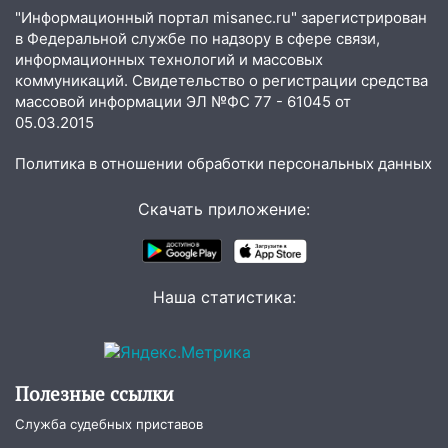
празднованию Дня сотрудника органов
"Информационный портал misanec.ru" зарегистрирован
следствия Российской Федерации
в Федеральной службе по надзору в сфере связи,
информационных технологий и массовых
19:30
Ульяновцев приглашают
коммуникаций. Свидетельство о регистрации средства
поддержать «Симбирскую чебурашку»
массовой информации ЭЛ №ФС 77 - 61045 от
на фестивале «ФормАРТ»
05.03.2015
18:11
Ульяновская область стала
Политика в отношении обработки персональных данных
пилотным регионом проекта
«Культурное долголетие»
Скачать приложение:
17:23
Прогноз погоды в Ульяновской
области на 8 августа
17:16
В реанимацию Ульяновской
Наша статистика:
областной больницы поступили шесть
новых аппаратов ИВЛ
16:51
В Чердаклинском районе
Полезные ссылки
ремонтируют дороги, ставят остановки
и проводят новое освещение
Служба судебных приставов