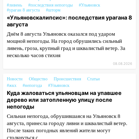
#ливень
#последствия непогоды
#Ульяновск
14:14
Студента из Ульяновска обманули
#ураган 8 августа
#шторм
мошенники под видом преподавателя
«Ульяновскалипсис»: последствия урагана 8
августа
14:12
Куда жаловаться ульяновцам на
упавшее дерево или затопленную улицу
Днём 8 августа Ульяновск оказался под ударом
после непогоды
мощной непогоды. На город обрушились сильный
ливень, гроза, крупный град и шквалистый ветер. За
13:59
В Новом городе ураганным
несколько часов стихия
ветром сорвало опалубку со
08.08.2026
строящегося дома
13:54
В мэрии Ульяновска рассказали,
Новости
Общество
Происшествия
Статьи
как устраняют последствия мощного
#жкх
#непогода
#Ульяновск
шторма
Куда жаловаться ульяновцам на упавшее
дерево или затопленную улицу после
13:49
Стихия продолжает крушить
непогоды
Ульяновск: дерево рухнуло на дом на
Орджоникидзе
Сильная непогода, обрушившаяся на Ульяновск 8
августа, принесла городу ливни и шквалистый ветер.
13:47
На Нижней Террасе мощным
После таких погодных явлений жители могут
ветром вырвало дерево с корнем
столкнуться с