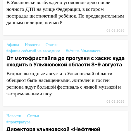
В Ульяновске возбуждено уголовное дело после
Новгородской в Ульяновске и рухнуло
ночного ДТП на улице Федерации, в котором
на электрощит
пострадал шестилетний ребёнок. По предварительным
13:10
В Заволжском районе дерево
данным полиции, ночью 8
упало во дворе
08.08.2026
13:08
Ураган ударил по Ульяновску:
Афиша
сорванные крыши, поваленные деревья,
Новости
Статьи
#афиша событий на выходные
#афиша Ульяновска
затопленные улицы и остановившиеся
От мотофристайла до прогулки с хаски: куда
трамваи
сходить в Ульяновской области 8–9 августа
12:17
Ульяновск накрыл крупный град:
Вторые выходные августа в Ульяновской области
после ливня город снова уходит под
обещают быть насыщенными. Жителей и гостей
воду
региона ждут большой фестиваль с живой музыкой и
12:12
Прокуратура взяла на контроль
экстремальными шоу,
ДТП с шестилетним ребёнком на улице
08.08.2026
Федерации
12:01
Новости
Пьяная женщина сбила
Статьи
#прокуратура
шестилетнего ребёнка на улице
Директора ульяновской «Нефтяной
Федерации: возбуждено уголовное дело