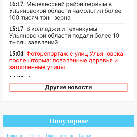
16:17
Мелекесский район первым в
Ульяновской области намолотил более
100 тысяч тонн зерна
15:17
В колледжи и техникумы
Ульяновской области подали более 10
тысяч заявлений
15:04
Фоторепортаж с улиц Ульяновска
после шторма: поваленные деревья и
затопленные улицы
14:28
Ураган вырвал остановку на улице
Деева в Заволжье
Другие новости
14:26
Жители Ульяновска сами
пытаются расчистить ливнёвки, не
дождавшись коммунальщиков
Популярное
14:16
Шторм продолжает ломать город:
на улице Любови Шевцовой рухнул
светофор
Новости
Обзор
Происшествия
Статьи