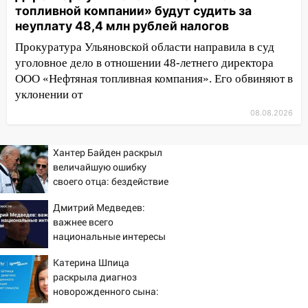
топливной компании» будут судить за
11:16
В Ульяновске ищут 37-летнего
неуплату 48,4 млн рублей налогов
мужчину, пропавшего ещё 19 июля
Прокуратура Ульяновской области направила в суд
10:30
От мотофристайла до прогулки с
уголовное дело в отношении 48-летнего директора
хаски: куда сходить в Ульяновской
ООО «Нефтяная топливная компания». Его обвиняют в
области 8–9 августа
уклонении от
08.08.2026
10:11
Директора ульяновской
«Нефтяной топливной компании» будут
судить за неуплату 48,4 млн рублей
Хантер Байден раскрыл
налогов
величайшую ошибку
своего отца: бездействие
09:28
Дети на дорогах: пострадали
против Трампа
велосипедисты, мотоциклисты и
Дмитрий Медведев:
пешеходы. Обзор крупных аварий в
важнее всего
Ульяновской области
национальные интересы
России
08:30
Поджог со свечой, 16 сгоревших
Катерина Шпица
домов и выстрел за водку
раскрыла диагноз
новорожденного сына:
07:50
Какая погоды будет днем 8
больше молчать нет