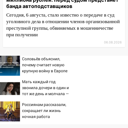
11:38
В Госдуме предложили отменить
банда автоподставщиков
ЕГЭ с 2027 года
Сегодня, 6 августа, стало известно о передаче в суд
11:25
В Ульяновске ИИ будет выявлять
уголовного дела в отношении членов организованной
нарушителей на контейнерных
преступной группы, обвиняемых в мошенничестве
площадках
при получении
11:20
Ульяновская шахматистка
06.08.2026
Валерия Клейменова выиграла два
золота в составе сборной мира
Соловьёв объяснил,
11:16
В Ульяновске открыли памятную
почему считает новую
доску декабристу Кондратию Рылееву
крупную войну в Европе
неизбежной
10:40
В Ульяновске спасатели ночью
Мать каждый год
нашли потерявшегося в заброшенных
звонила дочери в один и
тот же день и молчала —
садах 79-летнего мужчину
причина раскрылась
10:26
Россиянам рассказали,
На нескольких улицах Ульяновска
слишком поздно: история
сокращает ли жизнь
временно отключили холодную воду
одной семьи
ночная работа
10:14
В Ульяновске двоих участников