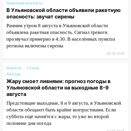
#ракетная опасность
разработают отечественный прибор для
В Ульяновской области объявили ракетную
цифровой ПЦР
опасность: звучат сирены
15:47
Ульяновцы могут вернуть деньги
Ранним утром 8 августа в Ульяновской области
за абонементы закрывшегося фитнес-
объявлена ракетная опасность. Сигнал тревоги
клуба «Рекорд-Fitness»
прозвучал примерно в 4:30. В населённых пунктах
15:34
После вмешательства
региона включены сирены
прокуратуры в селах Ульяновской
08.08.2026
области привели в порядок детские
площадки
Новости
Статьи
#погода
15:27
Прокуратура проверяет
Жару смоет ливнями: прогноз погоды в
капремонт школы в селе Кивать
Ульяновской области на выходные 8-9
15:08
В Кузоватово после прокурорской
августа
проверки обновили разметку на
Предстоящие выходные, 8 и 9 августа, в Ульяновской
пешеходных переходах
области обещают быть крайне контрастными. Если
14:40
суббота ещё начнётся с жары, то уже во второй
На проспекте Гая в Ульяновске
запретили остановку автомобилей на
половине дня погода
50-метровом участке