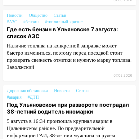
07.08.2026
14:22
В Новом городе 8 августа пройдет
Новости
Общество
Статьи
большой фестиваль «Наше время» с
#АЗС
#бензин
#топливный кризис
мотофристайлом и концертом
Где есть бензин в Ульяновске 7 августа:
«Мураками»
список АЗС
14:04
Жару смоет ливнями: прогноз
Наличие топлива на конкретной заправке может
погоды в Ульяновской области на
быстро измениться, поэтому перед поездкой стоит
выходные 8-9 августа
проверять свежесть отметки и нужную марку топлива.
13:30
В Ульяновске транспортные
Заволжский
полицейские проведут акцию «Час
07.08.2026
пассажира»
Дорожная обстановка
Новости
Статьи
13:20
В Ульяновске за один день
#авария
#ДТП
обокрали женщину на пляже и
Под Ульяновском при развороте пострадал
подростка в сквере
38-летний водитель иномарки
13:01
В Димитровграде мужчина
5 августа в 16:34 произошла крупная авария в
выбросил из машины страйкбольную
Цильнинском районе. По предварительной
гранату: его задержали
информации ГАИ, 38-летний мужчина за рулем