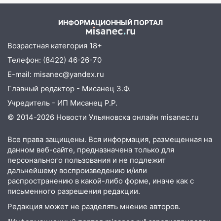
коррупционной схемы при ЦГКБ
отправили в колонию на 7 и 8 лет
ИНФОРМАЦИОННЫЙ ПОРТАЛ
09:52
Ночью беспилотники сбили над
соседними Татарстаном и Саратовской
Возрастная категория 18+
областью
Телефон: (8422) 46-26-70
09:41
Диана Шурыгина уверовала в
E-mail: misanec@yandex.ru
Бога в СИЗО
Главный редактор - Мисанец З.Ф.
09:35
В Ульяновске директора фирмы
Учредитель - ИП Мисанец Р.Р.
будут судить за неуплату налогов на 48
© 2014-2026 Новости Ульяновска онлайн
misanec.ru
млн рублей
08:22
Подросток на питбайке сбил
Все права защищены. Вся информация, размещенная на
велосипедистку: пострадали двое
данном веб-сайте, предназначена только для
персонального пользования и не подлежит
07:20
Жара возвращается: ожидается
дальнейшему воспроизведению и/или
знойный и сухой четверг
распространению в какой-либо форме, иначе как с
письменного разрешения редакции.
06:00
Под Ульяновском при развороте
Редакция может не разделять мнение авторов.
пострадал 38-летний водитель
иномарки