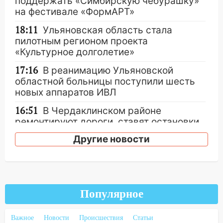
поддержать «Симбирскую чебурашку»
на фестивале «ФормАРТ»
18:11
Ульяновская область стала
пилотным регионом проекта
«Культурное долголетие»
17:16
В реанимацию Ульяновской
областной больницы поступили шесть
новых аппаратов ИВЛ
16:51
В Чердаклинском районе
ремонтируют дороги, ставят остановки
и проводят новое освещение
Другие новости
16:35
В Ульяновске установили ещё
девять бункеров для крупногабаритного
мусора
16:26
В Ульяновске бесплатно покажут
Популярное
матч «Волги» под открытым небом
Важное
Новости
Происшествия
Статьи
16:12
В Ульяновском госуниверситете