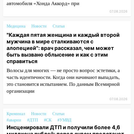
12:34
На Ульяновскую область
автомобиля «Хонда Аккорд» при
надвигается сильнейшая непогода: град
07.08.2026
и шквал до 27 м/с
Медицина
Новости
Статьи
12:31
Ульяновец хотел купить иномарку
из Европы и потерял 760 тысяч рублей
"Каждая пятая женщина и каждый второй
мужчина в мире сталкиваются с
12:20
В Чердаклинском районе
алопецией": врач рассказал, чем может
столкнулись «Лада» и Chevrolet:
быть вызвано облысение и как с этим
пострадал 14-летний подросток
справиться
12:00
Где есть бензин в Ульяновске 7
Волосы для многих — не просто вопрос эстетики, а
августа: список АЗС
часть идентичности. Когда они начинают выпадать,
это становится испытанием. По данным Всемирной
11:50
Заснул рядом с ребёнком и
организации
случайно задушил его: суд вынес
07.08.2026
приговор
11:38
В Ленинском районе пожар
Криминал
Новости
Статьи
полностью уничтожил дачный дом и
#аварии
#ДТП
#СК
#УМВД
сарай
Инсценировали ДТП и получили более 4,6
миллиона рублей: перед судом предстанет