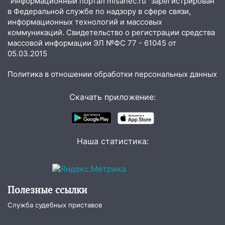
"Информационный портал misanec.ru" зарегистрирован
в Федеральной службе по надзору в сфере связи,
05:00
«Каждая пятая женщина и каждый
информационных технологий и массовых
второй мужчина в мире сталкиваются с
коммуникаций. Свидетельство о регистрации средства
алопецией»: врач рассказал, чем может
массовой информации ЭЛ №ФС 77 - 61045 от
быть вызвано облысение и как с этим
05.03.2015
справиться
Политика в отношении обработки персональных данных
03:30
Гороскоп на 7 августа: пятница
принесет прилив творческой энергии и
Скачать приложение:
отличные шансы исправить старые
ошибки
06.08.2026
Наша статистика:
23:20
Прогноз погоды на 7 августа в
Ульяновской области
20:04
Ульяновцев приглашают на забег,
посвящённый Дню воздушного флота
Полезные ссылки
России
Служба судебных приставов
19:12
В Ульяновской области
руководителя частной компании