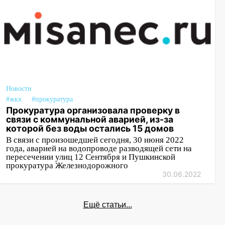
18:02
В Ульяновск едут звезды
баскетбола!
17:08
Ульяновский областной суд
оставил в силе приговор руководству
«УльяновскФармации» за махинации на
3,2 млн рублей
Новости
16:09
Ветераны легкой атлетики из
#жкх
#прокуратура
Ульяновска успешно выступили на
Прокуратура организовала проверку в
связи с коммунальной аварией, из-за
Чемпионате России
которой без воды остались 15 домов
16:02
В Ульяновской области убрали
В связи с произошедшей сегодня, 30 июня 2022
года, аварией на водопроводе разводящей сети на
более 28% площадей зерновых и
пересечении улиц 12 Сентября и Пушкинской
зернобобовых культур
прокуратура Железнодорожного
30.06.2022
15:51
Бросила кирпич в жену брата: в
Ульяновской области завели дело на
агрессивную женщину
Ещё статьи...
15:47
На улице Радищева сбили