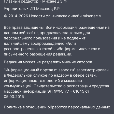
Главный редактор - Мисанец З.Ф.
обвиняли в жестоком обращении с
животными
Учредитель - ИП Мисанец Р.Р.
© 2014-2026 Новости Ульяновска онлайн
misanec.ru
12:28
Миллион на «льготниках»: в
Ульяновской области перевозчик
Все права защищены. Вся информация, размещенная на
провернул хитрую схему с чужими
данном веб-сайте, предназначена только для
проездными
персонального пользования и не подлежит
12:10
Ульяновский алиментщик накопил
дальнейшему воспроизведению и/или
120 тысяч долга
распространению в какой-либо форме, иначе как с
письменного разрешения редакции.
11:49
Снят режим «Ракетная
Редакция может не разделять мнение авторов.
опасность» на территории Ульяновской
области
"Информационный портал misanec.ru" зарегистрирован
в Федеральной службе по надзору в сфере связи,
11:30
Кабмин РФ разрешил до 1 июля
информационных технологий и массовых
2027 года импорт, выпуск и обращение
коммуникаций. Свидетельство о регистрации средства
бензина Евро 2, Евро 3, Евро 4
массовой информации ЭЛ №ФС 77 - 61045 от
05.03.2015
11:12
Соцсети: на Рябикова автомобиль
врезался в забор
Политика в отношении обработки персональных данных