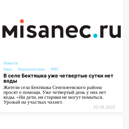
второй мужчина в мире сталкиваются с
алопецией»: врач рассказал, чем может
быть вызвано облысение и как с этим
справиться
03:30
Гороскоп на 7 августа: пятница
принесет прилив творческой энергии и
отличные шансы исправить старые
ошибки
06.08.2026
Новости
23:20
Прогноз погоды на 7 августа в
#жкх
#происшествие
#ЧП
Ульяновской области
В селе Бектяшка уже четвертые сутки нет
воды
20:04
Ульяновцев приглашают на забег,
Жители села Бектяшка Сенгилеевского района
посвящённый Дню воздушного флота
просят о помощи. Уже четвертый день у них нет
воды. «Ни дети, ни старики не могут помыться.
России
Урожай на участках чахнет.
30.06.2022
19:12
В Ульяновской области
руководителя частной компании
наказали за сокрытие прошлого своего
сотрудник