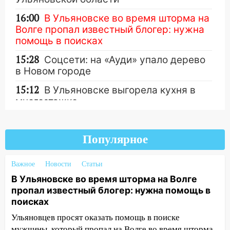
16:00
В Ульяновске во время шторма на
Волге пропал известный блогер: нужна
помощь в поисках
15:28
Соцсети: на «Ауди» упало дерево
в Новом городе
15:12
В Ульяновске выгорела кухня в
многоэтажке
Другие новости
14:18
Гинеколог рассказала о том, с
какими сложностями сталкиваются
Популярное
молодые мамы
13:02
Соцсети: на улице Розы
Важное
Новости
Статьи
Люксембург дерево упало на
В Ульяновске во время шторма на Волге
автомобиль
пропал известный блогер: нужна помощь в
поисках
13:00
«Благоприятный период для
новых начинаний: гороскоп для всех
Ульяновцев просят оказать помощь в поиске
знаков зодиака на неделю с 10 по 16
мужчины, который пропал на Волге во время шторма.