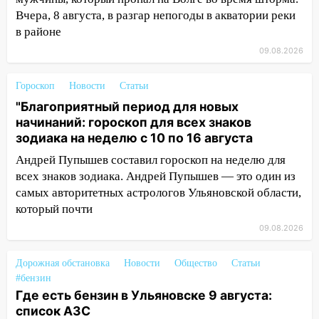
августа
Вчера, 8 августа, в разгар непогоды в акватории реки
в районе
13:00
На проспекте Тюленева в
Ульяновске образовалось «море»
09.08.2026
12:57
В Ульяновской области ожидается
Гороскоп
Новости
Статьи
крупный град
"Благоприятный период для новых
12:11
Где есть бензин в Ульяновске 9
начинаний: гороскоп для всех знаков
августа: список АЗС
зодиака на неделю с 10 по 16 августа
Андрей Пупышев составил гороскоп на неделю для
11:55
Соцсети: светофор упал на
всех знаков зодиака. Андрей Пупышев — это один из
машину во время сильного ливня в
самых авторитетных астрологов Ульяновской области,
Ульяновске
который почти
11:00
В Ульяновской области люди в
09.08.2026
СНТ сидят без света
10:13
Прокуратура подвела итоги
Дорожная обстановка
Новости
Общество
Статьи
недели в Ульяновской области
#бензин
Где есть бензин в Ульяновске 9 августа:
09:18
Из-за ливня заблокировано
список АЗС