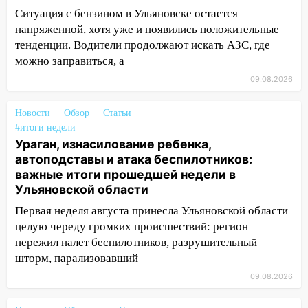
движение трамваев в Ульяновске
Ситуация с бензином в Ульяновске остается
09:15
Ураган, изнасилование ребенка,
напряженной, хотя уже и появились положительные
автоподставы и атака беспилотников:
тенденции. Водители продолжают искать АЗС, где
важные итоги прошедшей недели в
можно заправиться, а
Ульяновской области
09.08.2026
08:20
В Ульяновске восстановили
трамвайную и троллейбусную
Новости
Обзор
Статьи
инфраструктуру после шторма
#итоги недели
Ураган, изнасилование ребенка,
08:19
Внимание! В Цильнинском районе
автоподставы и атака беспилотников:
пропал 67-летний мужчина
важные итоги прошедшей недели в
Ульяновской области
08:11
На Ульяновск снова надвигается
непогода
Первая неделя августа принесла Ульяновской области
целую череду громких происшествий: регион
07:30
Евро-3 вместо Евро-5: что
пережил налет беспилотников, разрушительный
означают классы бензина и можно ли
шторм, парализовавший
заливать «старое» топливо в
современные автомобили
09.08.2026
06:30
Какая погода будет в Ульяновской