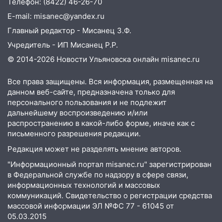
Телефон: (8422) 46-26-70
пытаются расчистить ливнёвки, не
дождавшись коммунальщиков
E-mail: misanec@yandex.ru
Главный редактор - Мисанец З.Ф.
14:16
Шторм продолжает ломать город:
на улице Любови Шевцовой рухнул
Учредитель - ИП Мисанец Р.Р.
светофор
© 2014-2026 Новости Ульяновска онлайн
misanec.ru
14:14
Студента из Ульяновска обманули
Все права защищены. Вся информация, размещенная на
мошенники под видом преподавателя
данном веб-сайте, предназначена только для
14:12
Куда жаловаться ульяновцам на
персонального пользования и не подлежит
упавшее дерево или затопленную улицу
дальнейшему воспроизведению и/или
распространению в какой-либо форме, иначе как с
после непогоды
письменного разрешения редакции.
13:59
В Новом городе ураганным
Редакция может не разделять мнение авторов.
ветром сорвало опалубку со
строящегося дома
"Информационный портал misanec.ru" зарегистрирован
в Федеральной службе по надзору в сфере связи,
13:54
В мэрии Ульяновска рассказали,
информационных технологий и массовых
как устраняют последствия мощного
коммуникаций. Свидетельство о регистрации средства
шторма
массовой информации ЭЛ №ФС 77 - 61045 от
05.03.2015