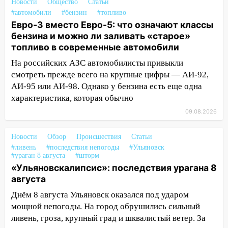
Новости
Общество
Статьи
области днем 9 августа
#автомобили
#бензин
#топливо
Евро-3 вместо Евро-5: что означают классы
05:05
День, когда всё может
бензина и можно ли заливать «старое»
измениться: гороскоп на 9 августа —
топливо в современные автомобили
три знака получат шанс, который нельзя
упустить
На российских АЗС автомобилисты привыкли
смотреть прежде всего на крупные цифры — АИ-92,
08.08.2026
АИ-95 или АИ-98. Однако у бензина есть еще одна
20:10
Во время урагана в Ульяновске на
характеристика, которая обычно
Волге перевернулась лодка
09.08.2026
19:55
В Ульяновске упавшее дерево
заблокировало в машине двух женщин
Новости
Обзор
Происшествия
Статьи
#ливень
#последствия непогоды
#Ульяновск
17:15
В Ульяновской области
#ураган 8 августа
#шторм
ремонтируют девять мостов: один уже
«Ульяновскалипсис»: последствия урагана 8
готов, ещё два — почти завершены
августа
17:00
«Ульяновскалипсис»: последствия
Днём 8 августа Ульяновск оказался под ударом
урагана 8 августа
мощной непогоды. На город обрушились сильный
ливень, гроза, крупный град и шквалистый ветер. За
16:38
Прогноз погоды в Ульяновской