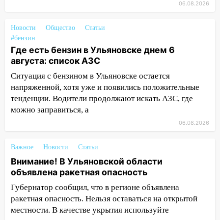
06.08.2026
курьера: крупная авария в Ульяновске
15:15
Проводил до квартиры и ограбил:
Новости
Общество
Статьи
новый кавалер женщины оказался
#бензин
рецидивистом
Где есть бензин в Ульяновске днем 6
августа: список АЗС
14:26
В Ульяновске ограничат движение
Ситуация с бензином в Ульяновске остается
по улице Ефремова
напряженной, хотя уже и появились положительные
14:23
67% ульяновцев готовы
тенденции. Водители продолжают искать АЗС, где
передумать увольняться, если им
можно заправиться, а
повысят зарплату
06.08.2026
14:01
Инсценировали ДТП и получили
более 4,6 миллиона рублей: перед
Важное
Новости
Статьи
судом предстанет банда
Внимание! В Ульяновской области
автоподставщиков
объявлена ракетная опасность
13:36
В Инзе произошел крупный пожар
Губернатор сообщил, что в регионе объявлена
ракетная опасность. Нельзя оставаться на открытой
13:00
В суде защитили репутацию
местности. В качестве укрытия используйте
мужчины, которого необоснованно