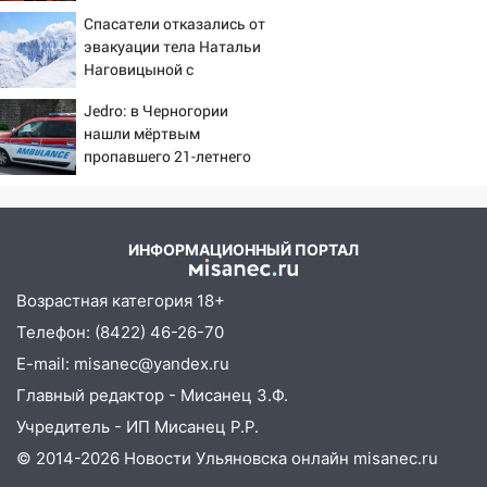
подтвердила роман
06:00
Четыре года борьбы: ульяновские
Спасатели отказались от
Бондарчука и Исаковой
юристы помогли женщине засудить УК
эвакуации тела Натальи
за плесень на стенах
Наговицыной с
семитысячника
05:00
Кому 6 августа звезды сулят
Jedro: в Черногории
прибыль, а кому — испытания на
нашли мёртвым
прочность
пропавшего 21-летнего
россиянина
05.08.2026
22:58
Соцсети: на проспекте Тюленева
ДТП с мотоциклистом
ИНФОРМАЦИОННЫЙ ПОРТАЛ
20:22
Мошенники обманули 92-летнюю
Возрастная категория 18+
жительницу Ульяновской области
Телефон: (8422) 46-26-70
19:14
Житель Ульяновской области
E-mail: misanec@yandex.ru
подвез троих незнакомцев на трассе и
заработал уголовное дело
Главный редактор - Мисанец З.Ф.
Учредитель - ИП Мисанец Р.Р.
18:14
Прогноз погоды на 6 августа в
Ульяновской области
© 2014-2026 Новости Ульяновска онлайн
misanec.ru