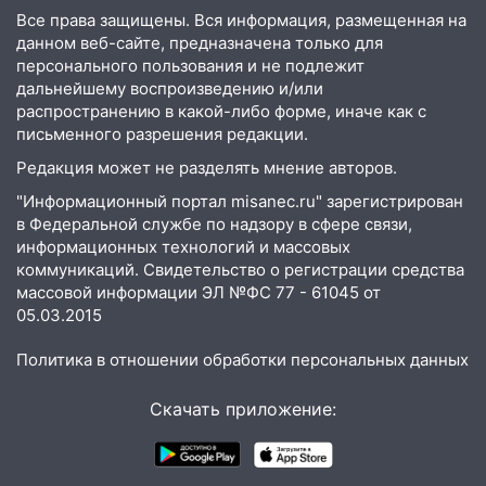
18:00
Мотофристайл, рок и силовой
Все права защищены. Вся информация, размещенная на
экстрим: в Ульяновске пройдет
данном веб-сайте, предназначена только для
большой фестиваль «Наше время»
персонального пользования и не подлежит
дальнейшему воспроизведению и/или
17:30
Где есть бензин в Ульяновске 5
распространению в какой-либо форме, иначе как с
августа после рабочего дня: список АЗС
письменного разрешения редакции.
17:05
«Обыск» по видеосвязи: в
Редакция может не разделять мнение авторов.
Ульяновске задержали 19-летнюю
"Информационный портал misanec.ru" зарегистрирован
сообщницу мошенников
в Федеральной службе по надзору в сфере связи,
информационных технологий и массовых
16:12
Едва не перерезал горло: в
коммуникаций. Свидетельство о регистрации средства
Вешкайме посиделки с судимым
массовой информации ЭЛ №ФС 77 - 61045 от
знакомым закончились для женщины
05.03.2015
больницей
Политика в отношении обработки персональных данных
16:06
18-летняя девушка без прав
перевернулась на мопеде и попала в
Скачать приложение:
больницу
15:59
Ульяновец отдал более 14
миллионов рублей за криминальное