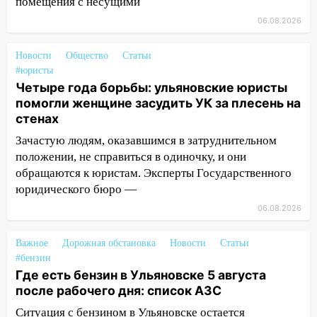
помещения с несущими
обвиняли в жестоком обращении с
06.08.2026
животными
12:28
Миллион на «льготниках»: в
Новости
Общество
Статьи
Ульяновской области перевозчик
#юристы
провернул хитрую схему с чужими
Четыре года борьбы: ульяновские юристы
проездными
помогли женщине засудить УК за плесень на
стенах
12:10
Ульяновский алиментщик накопил
120 тысяч долга
Зачастую людям, оказавшимся в затруднительном
положении, не справиться в одиночку, и они
11:49
Снят режим «Ракетная
обращаются к юристам. Эксперты Государственного
опасность» на территории Ульяновской
юридического бюро —
области
06.08.2026
11:30
Кабмин РФ разрешил до 1 июля
2027 года импорт, выпуск и обращение
Важное
Дорожная обстановка
Новости
Статьи
бензина Евро 2, Евро 3, Евро 4
#бензин
Где есть бензин в Ульяновске 5 августа
11:12
Соцсети: на Рябикова автомобиль
после рабочего дня: список АЗС
врезался в забор
Ситуация с бензином в Ульяновске остается