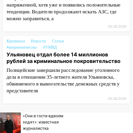
10:27
Где есть бензин в Ульяновске
напряженной, хотя уже и появились положительные
днем 6 августа: список АЗС
тенденции. Водители продолжают искать АЗС, где
можно заправиться, а
10:16
Внимание! В Ульяновской области
объявлена ракетная опасность
05.08.2026
10:00
В Старомайнском районе утонул
Криминал
Новости
Статьи
51-летний мужчина
#мошенничество
#УМВД
09:50
В Ульяновске черный коршун
Ульяновец отдал более 14 миллионов
застрял в тепловозе
рублей за криминальное покровительство
Полицейские завершили расследование уголовного
09:44
Ульяновские спасатели помогли
дела в отношении 35-летнего жителя Ульяновска,
юному велосипедисту на улице
обвиняемого в вымогательстве денежных средств у
Чернышевского
представителя
08:21
В Заволжском районе украли два
05.08.2026
велосипеда
07:18
В Ульяновск идет
«Они в гости вдвоем
тридцатиградусная жара: какая будет
ходят»: известная
погода в четверг
журналистка