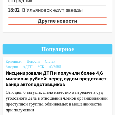
сотрудник
18:02
В Ульяновск едут звезды
баскетбола!
Другие новости
17:08
Ульяновский областной суд
оставил в силе приговор руководству
«УльяновскФармации» за махинации на
3,2 млн рублей
Популярное
16:09
Ветераны легкой атлетики из
Ульяновска успешно выступили на
Криминал
Новости
Статьи
Чемпионате России
#аварии
#ДТП
#СК
#УМВД
16:02
В Ульяновской области убрали
Инсценировали ДТП и получили более 4,6
более 28% площадей зерновых и
миллиона рублей: перед судом предстанет
зернобобовых культур
банда автоподставщиков
Сегодня, 6 августа, стало известно о передаче в суд
15:51
Бросила кирпич в жену брата: в
уголовного дела в отношении членов организованной
Ульяновской области завели дело на
преступной группы, обвиняемых в мошенничестве
агрессивную женщину
при получении
15:47
На улице Радищева сбили