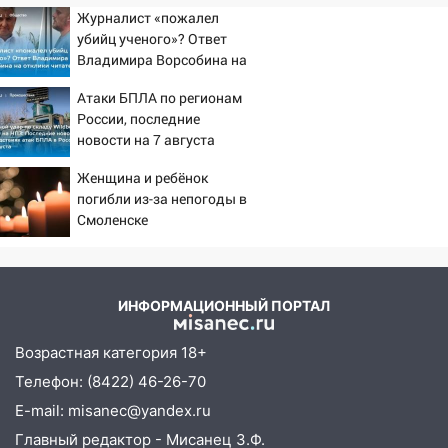
больницей
Журналист «пожалел
убийц ученого»? Ответ
16:06
18-летняя девушка без прав
Владимира Ворсобина на
перевернулась на мопеде и попала в
отклики читателей
больницу
Атаки БПЛА по регионам
России, последние
15:59
Ульяновец отдал более 14
новости на 7 августа
миллионов рублей за криминальное
2026: последствия, атаки
покровительство
Женщина и ребёнок
на склады Wildberries,
погибли из-за непогоды в
состояние пострадавших
15:32
На «кольце» кроссовер сбил 18-
Смоленске
летнего мопедиста
15:00
В Ульяновске после тройного ДТП
госпитализировали 25-летнего байкера
ИНФОРМАЦИОННЫЙ ПОРТАЛ
14:32
На Ульяновскую область
Возрастная категория 18+
надвигается жара
Телефон: (8422) 46-26-70
14:08
Пешеход переходил по «зебре»:
E-mail: misanec@yandex.ru
подробности серьезной аварии на
Фруктовой
Главный редактор - Мисанец З.Ф.