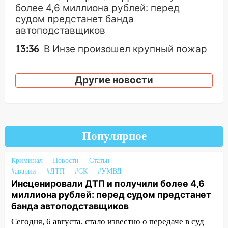
более 4,6 миллиона рублей: перед
судом предстанет банда
автоподставщиков
13:36
В Инзе произошел крупный пожар
13:00
В суде защитили репутацию
мужчины, которого необоснованно
Другие новости
обвиняли в жестоком обращении с
животными
12:28
Миллион на «льготниках»: в
Ульяновской области перевозчик
Популярное
провернул хитрую схему с чужими
проездными
Криминал
Новости
Статьи
12:10
Ульяновский алиментщик накопил
#аварии
#ДТП
#СК
#УМВД
Инсценировали ДТП и получили более 4,6
120 тысяч долга
миллиона рублей: перед судом предстанет
11:49
Снят режим «Ракетная
банда автоподставщиков
опасность» на территории Ульяновской
Сегодня, 6 августа, стало известно о передаче в суд
области