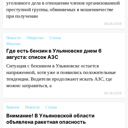
уголовного дела в отношении членов организованной
11:30
Кабмин РФ разрешил до 1 июля
преступной группы, обвиняемых в мошенничестве
2027 года импорт, выпуск и обращение
при получении
бензина Евро 2, Евро 3, Евро 4
06.08.2026
11:12
Соцсети: на Рябикова автомобиль
врезался в забор
Новости
Общество
Статьи
#бензин
10:27
Где есть бензин в Ульяновске
Где есть бензин в Ульяновске днем 6
днем 6 августа: список АЗС
августа: список АЗС
10:16
Внимание! В Ульяновской области
Ситуация с бензином в Ульяновске остается
объявлена ракетная опасность
напряженной, хотя уже и появились положительные
тенденции. Водители продолжают искать АЗС, где
10:00
В Старомайнском районе утонул
можно заправиться, а
51-летний мужчина
06.08.2026
09:50
В Ульяновске черный коршун
застрял в тепловозе
Важное
Новости
Статьи
Внимание! В Ульяновской области
09:44
Ульяновские спасатели помогли
объявлена ракетная опасность
юному велосипедисту на улице