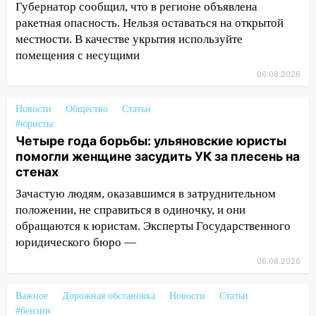
Чернышевского
Губернатор сообщил, что в регионе объявлена
ракетная опасность. Нельзя оставаться на открытой
08:21
В Заволжском районе украли два
местности. В качестве укрытия используйте
велосипеда
помещения с несущими
07:18
В Ульяновск идет
06.08.2026
тридцатиградусная жара: какая будет
погода в четверг
Новости
Общество
Статьи
#юристы
06:00
Четыре года борьбы: ульяновские
Четыре года борьбы: ульяновские юристы
юристы помогли женщине засудить УК
помогли женщине засудить УК за плесень на
за плесень на стенах
стенах
05:00
Кому 6 августа звезды сулят
Зачастую людям, оказавшимся в затруднительном
прибыль, а кому — испытания на
положении, не справиться в одиночку, и они
прочность
обращаются к юристам. Эксперты Государственного
05.08.2026
юридического бюро —
22:58
Соцсети: на проспекте Тюленева
06.08.2026
ДТП с мотоциклистом
Важное
Дорожная обстановка
Новости
Статьи
20:22
Мошенники обманули 92-летнюю
#бензин
жительницу Ульяновской области