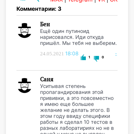
Комментарии: 3
Бен
Ещё один путиноид
нарисовался. Иди откуда
пришёл. Мы тебя не выберем.
18:08
-
24.05.2021
1
0
Саня
Уситывая степень
пропагандирования этой
прививки, а это повсеместно
я имею еще большее
желание не делать этого. В
этом году ввиду специфики
работы я сделал 10 тестов в
разных лаборатириях но не в