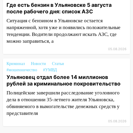
Где есть бензин в Ульяновске 5 августа
19:14
Житель Ульяновской области
после рабочего дня: список АЗС
подвез троих незнакомцев на трассе и
Ситуация с бензином в Ульяновске остается
заработал уголовное дело
напряженной, хотя уже и появились положительные
18:14
тенденции. Водители продолжают искать АЗС, где
Прогноз погоды на 6 августа в
Ульяновской области
можно заправиться, а
05.08.2026
18:00
Мотофристайл, рок и силовой
экстрим: в Ульяновске пройдет
Криминал
Новости
Статьи
большой фестиваль «Наше время»
#мошенничество
#УМВД
17:30
Где есть бензин в Ульяновске 5
Ульяновец отдал более 14 миллионов
августа после рабочего дня: список АЗС
рублей за криминальное покровительство
Полицейские завершили расследование уголовного
17:05
«Обыск» по видеосвязи: в
дела в отношении 35-летнего жителя Ульяновска,
Ульяновске задержали 19-летнюю
обвиняемого в вымогательстве денежных средств у
сообщницу мошенников
представителя
16:12
Едва не перерезал горло: в
05.08.2026
Вешкайме посиделки с судимым
знакомым закончились для женщины