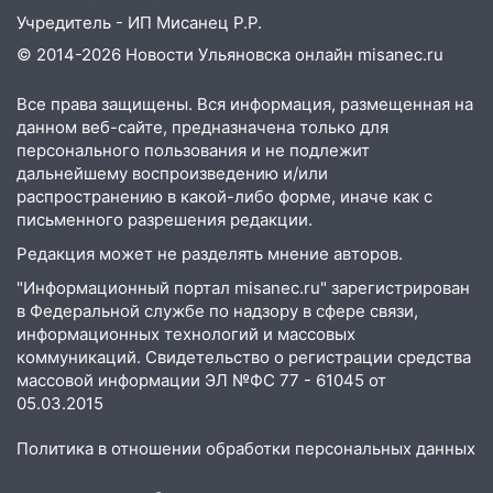
Учредитель - ИП Мисанец Р.Р.
13:30
В Димитровграде на улице
Трудовой горело здание
© 2014-2026 Новости Ульяновска онлайн
misanec.ru
13:00
Водитель без прав врезался в
Все права защищены. Вся информация, размещенная на
припаркованный автомобиль
данном веб-сайте, предназначена только для
персонального пользования и не подлежит
12:37
Переезжал «зебру» на
дальнейшему воспроизведению и/или
велосипеде и попал под колеса
распространению в какой-либо форме, иначе как с
12:18
письменного разрешения редакции.
Вспыхнул изнутри: в
Железнодорожном районе горела дача
Редакция может не разделять мнение авторов.
11:33
В Засвияжье под колёса авто
"Информационный портал misanec.ru" зарегистрирован
попал мужчина
в Федеральной службе по надзору в сфере связи,
информационных технологий и массовых
11:17
В Радищевском районе сгорели
коммуникаций. Свидетельство о регистрации средства
хозяйственные постройки
массовой информации ЭЛ №ФС 77 - 61045 от
05.03.2015
11:00
В Канадее горел жилой дом
Политика в отношении обработки персональных данных
10:18
Губернатор Ульяновской области:
уничтожено четыре беспилотника в