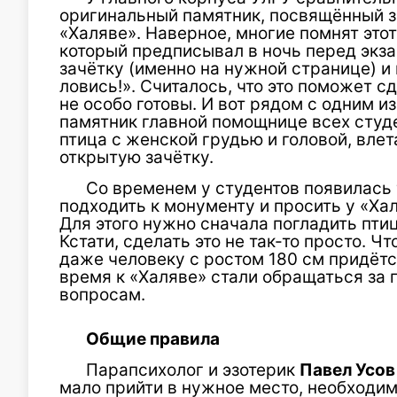
оригинальный памятник, посвящённый з
«Халяве». Наверное, многие помнят это
который предписывал в ночь перед экз
зачётку (именно на нужной странице) 
ловись!». Считалось, что это поможет с
не особо готовы. И вот рядом с одним и
памятник главной помощнице всех студ
птица с женской грудью и головой, вл
открытую зачётку.
Со временем у студентов появилась
подходить к монументу и просить у «Хал
Для этого нужно сначала погладить птиц
Кстати, сделать это не так-то просто. 
даже человеку с ростом 180 см придётс
время к «Халяве» стали обращаться за
вопросам.
Общие правила
Парапсихолог и эзотерик
Павел Усо
мало прийти в нужное место, необходи