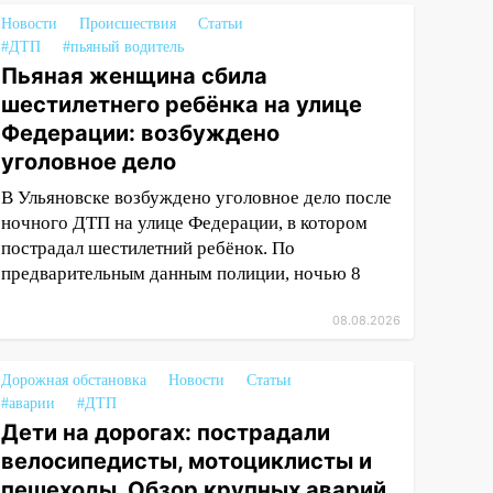
Новости
Происшествия
Статьи
#ДТП
#пьяный водитель
Пьяная женщина сбила
шестилетнего ребёнка на улице
Федерации: возбуждено
уголовное дело
В Ульяновске возбуждено уголовное дело после
ночного ДТП на улице Федерации, в котором
пострадал шестилетний ребёнок. По
предварительным данным полиции, ночью 8
08.08.2026
Дорожная обстановка
Новости
Статьи
#аварии
#ДТП
Дети на дорогах: пострадали
велосипедисты, мотоциклисты и
пешеходы. Обзор крупных аварий