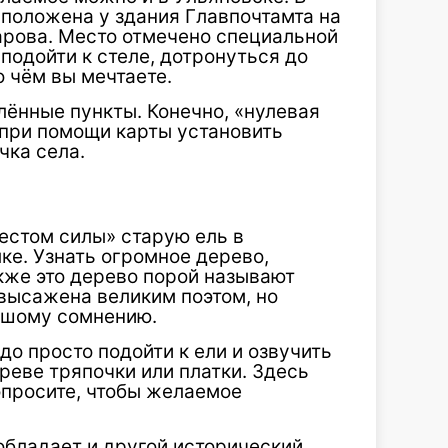
сположена у здания Главпочтамта на
арова. Место отмечено специальной
подойти к стеле, дотронуться до
 о чём вы мечтаете.
лённые пункты. Конечно, «нулевая
 при помощи карты установить
чка села.
естом силы» старую ель в
ке. Узнать огромное дерево,
кже это дерево порой называют
высажена великим поэтом, но
ьшому сомнению.
адо просто подойти к ели и озвучить
ереве тряпочки или платки. Здесь
попросите, чтобы желаемое
обладает и другой исторический