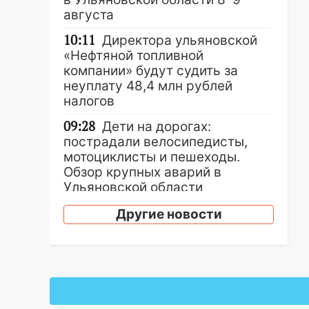
августа
10:11
Директора ульяновской
«Нефтяной топливной
компании» будут судить за
неуплату 48,4 млн рублей
налогов
09:28
Дети на дорогах:
пострадали велосипедисты,
мотоциклисты и пешеходы.
Обзор крупных аварий в
Ульяновской области
08:30
Поджог со свечой, 16
Другие новости
сгоревших домов и выстрел за
водку
07:50
Какая погоды будет днем
8 августа