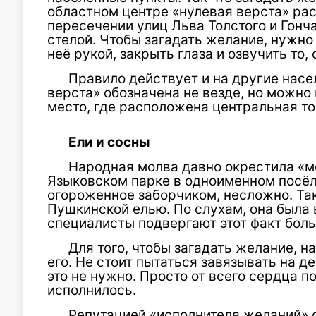
областном центре «нулевая верста» ра
пересечении улиц Льва Толстого и Гонч
стелой. Чтобы загадать желание, нужно 
неё рукой, закрыть глаза и озвучить то,
Правило действует и на другие насе
верста» обозначена не везде, но можно
место, где расположена центральная то
Ели и сосны
Народная молва давно окрестила «м
Языковском парке в одноименном посёл
огороженное заборчиком, несложно. Та
Пушкинской елью. По слухам, она была 
специалисты подвергают этот факт бол
Для того, чтобы загадать желание, н
его. Не стоит пытаться завязывать на д
это не нужно. Просто от всего сердца 
исполнилось.
Репутацией «исполнителя желаний» 