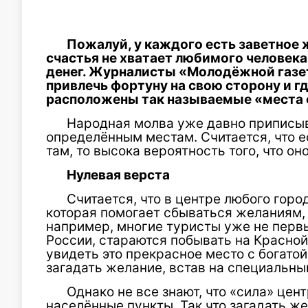
Пожалуй, у каждого есть заветное 
счастья не хватает любимого человека
денег. Журналисты «Молодёжной газе
привлечь фортуну на свою сторону и г
расположены так называемые «места 
Народная молва уже давно приписы
определённым местам. Считается, что е
там, то высока вероятность того, что он
Нулевая верста
Считается, что в центре любого горо
которая помогает сбываться желаниям, 
например, многие туристы уже не первы
России, стараются побывать на Красной
увидеть это прекрасное место с богатой 
загадать желание, встав на специальны
Однако не все знают, что «сила» цен
населённые пункты. Так что загадать ж