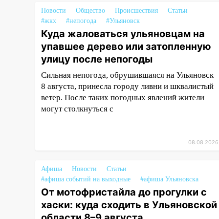
06:45
Императорский мост в
Ульяновске останется
Новости
Общество
Происшествия
Статьи
закрытым до утра 10 августа
#жкх
#непогода
#Ульяновск
Куда жаловаться ульяновцам на
05:18
Судьба готовит сюрприз:
упавшее дерево или затопленную
гороскоп на 8 августа — кому
улицу после непогоды
повезет с деньгами, а кого
ждет неожиданная встреча
Сильная непогода, обрушившаяся на Ульяновск
8 августа, принесла городу ливни и шквалистый
04:47
В Ульяновской области
ветер. После таких погодных явлений жители
объявили ракетную опасность:
могут столкнуться с
звучат сирены
07.08.2026
20:40
Ульяновские аграрии
08.08.2026
смогут купить тракторы с
отсрочкой платежа до декабря
Афиша
Новости
Статьи
19:34
#афиша событий на выходные
В следственном
#афиша Ульяновска
От мотофристайла до прогулки с
управлении состоялось
торжественное мероприятие,
хаски: куда сходить в Ульяновской
приуроченное к празднованию
области 8–9 августа