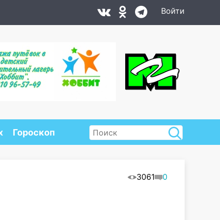
Войти
х
Гороскоп
3061
0