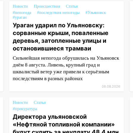
Новости
Происшествия
Статьи
#непогода
#последствия непогоды
#Ульяновск
#ураган
Ураган ударил по Ульяновску:
сорванные крыши, поваленные
деревья, затопленные улицы и
остановившиеся трамваи
Сильнейшая непогода обрушилась на Ульяновск
днём 8 августа. Ливень, крупный град и
шквалистый ветер уже привели к серьёзным
последствиям в разных районах
08.08.2026
Новости
Статьи
#прокуратура
Директора ульяновской
«Нефтяной топливной компании»
будут судить за неуплату 48,4 млн