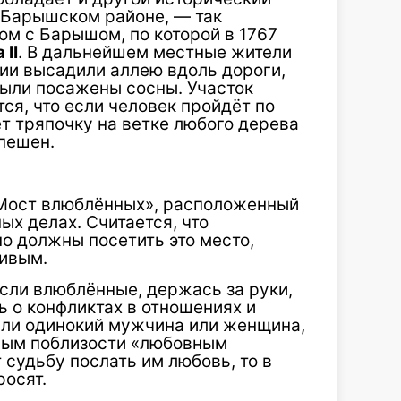
 Барышском районе, — так
ом с Барышом, по которой в 1767
а
II
. В дальнейшем местные жители
ии высадили аллею вдоль дороги,
Были посажены сосны. Участок
тся, что если человек пройдёт по
т тряпочку на ветке любого дерева
спешен.
Мост влюблённых», расположенный
ых делах. Считается, что
о должны посетить это место,
ливым.
если влюблённые, держась за руки,
ь о конфликтах в отношениях и
если одинокий мужчина или женщина,
ным поблизости «любовным
 судьбу послать им любовь, то в
росят.