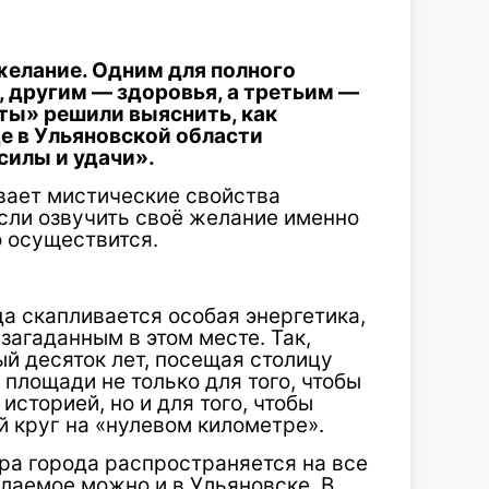
желание. Одним для полного
, другим — здоровья, а третьим —
ты» решили выяснить, как
де в Ульяновской области
силы и удачи».
вает мистические свойства
сли озвучить своё желание именно
о осуществится.
да скапливается особая энергетика,
загаданным в этом месте. Так,
й десяток лет, посещая столицу
 площади не только для того, чтобы
историей, но и для того, чтобы
й круг на «нулевом километре».
тра города распространяется на все
елаемое можно и в Ульяновске. В