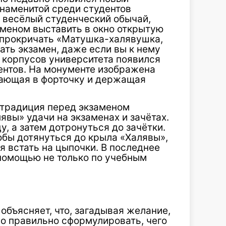
наменитой среди студентов
т весёлый студенческий обычай,
аменом выставить в окно открытую
и прокричать «Матушка-халявушка,
дать экзамен, даже если вы к нему
з корпусов университета появился
ентов. На монументе изображена
етающая в форточку и держащая
 традиция перед экзаменом
явы» удачи на экзаменах и зачётах.
у, а затем дотронуться до зачётки.
Чтобы дотянуться до крыла «Халявы»,
я встать на цыпочки. В последнее
 помощью не только по учебным
в
объясняет, что, загадывая желание,
мо правильно сформулировать, чего