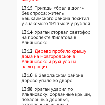
13:15
Трижды «брал в долг»
без спроса: житель
Вешкаймского района похитил
у знакомого 191 тысячу рублей
13:14
Ураган оторвал светофор
на проспекте Филатова в
Ульяновске
13:12
Дерево пробило крышу
дома на Новгородской в
Ульяновске и рухнуло на
электрощит
13:10
В Заволжском районе
дерево упало во дворе
13:08
Ураган ударил по
Ульяновску: сорванные крыши,
поваленные деревья,
затопленные улицы и