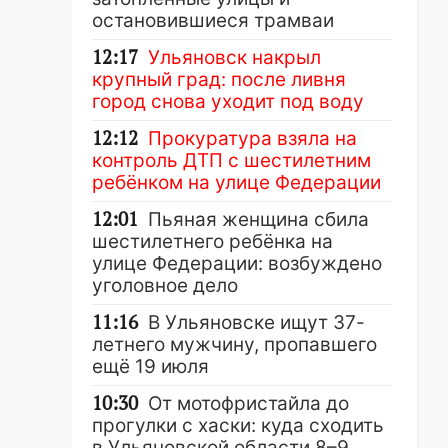
остановившиеся трамваи
12:17
Ульяновск накрыл
крупный град: после ливня
город снова уходит под воду
12:12
Прокуратура взяла на
контроль ДТП с шестилетним
ребёнком на улице Федерации
12:01
Пьяная женщина сбила
шестилетнего ребёнка на
улице Федерации: возбуждено
уголовное дело
11:16
В Ульяновске ищут 37-
летнего мужчину, пропавшего
ещё 19 июля
10:30
От мотофристайла до
прогулки с хаски: куда сходить
в Ульяновской области 8–9