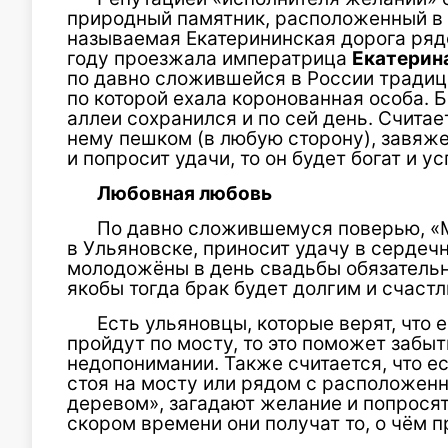
природный памятник, расположенный в
называемая Екатерининская дорога ряд
году проезжала императрица
Екатерин
по давно сложившейся в России традиц
по которой ехала коронованная особа. 
аллеи сохранился и по сей день. Считае
нему пешком (в любую сторону), завяже
и попросит удачи, то он будет богат и у
Любовная любовь
По давно сложившемуся поверью, «
в Ульяновске, приносит удачу в сердечн
молодожёны в день свадьбы обязательн
якобы тогда брак будет долгим и счаст
Есть ульяновцы, которые верят, что 
пройдут по мосту, то это поможет забыт
недопонимании. Также считается, что 
стоя на мосту или рядом с расположен
деревом», загадают желание и попросят
скором времени они получат то, о чём п