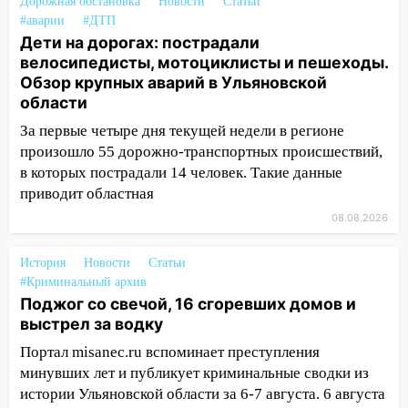
на 8 августа — кому повезет с
Дорожная обстановка
Новости
Статьи
деньгами, а кого ждет неожиданная
#аварии
#ДТП
встреча
Дети на дорогах: пострадали
велосипедисты, мотоциклисты и пешеходы.
04:47
В Ульяновской области объявили
Обзор крупных аварий в Ульяновской
ракетную опасность: звучат сирены
области
07.08.2026
За первые четыре дня текущей недели в регионе
20:40
Ульяновские аграрии смогут
произошло 55 дорожно-транспортных происшествий,
купить тракторы с отсрочкой платежа
в которых пострадали 14 человек. Такие данные
до декабря
приводит областная
08.08.2026
19:34
В следственном управлении
состоялось торжественное
мероприятие, приуроченное к
История
Новости
Статьи
празднованию Дня сотрудника органов
#Криминальный архив
Поджог со свечой, 16 сгоревших домов и
следствия Российской Федерации
выстрел за водку
19:30
Ульяновцев приглашают
Портал misanec.ru вспоминает преступления
поддержать «Симбирскую чебурашку»
минувших лет и публикует криминальные сводки из
на фестивале «ФормАРТ»
истории Ульяновской области за 6-7 августа. 6 августа