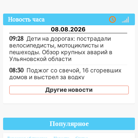
Новость часа
08.08.2026
09:28
Дети на дорогах: пострадали
велосипедисты, мотоциклисты и
пешеходы. Обзор крупных аварий в
Ульяновской области
08:30
Поджог со свечой, 16 сгоревших
домов и выстрел за водку
07:50
Какая погоды будет днем 8
Другие новости
августа
06:45
Императорский мост в
Ульяновске останется закрытым до
утра 10 августа
Популярное
05:18
Судьба готовит сюрприз: гороскоп