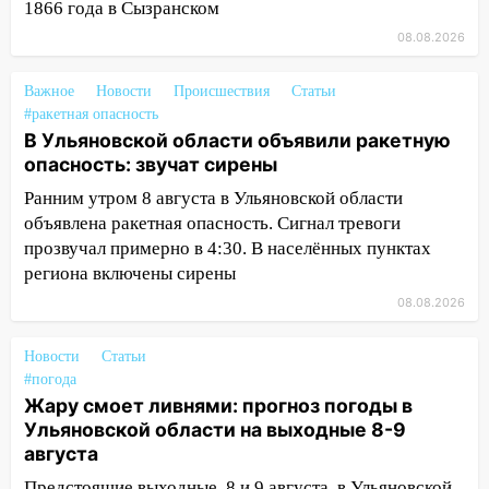
18:11
Ульяновская область стала
1866 года в Сызранском
пилотным регионом проекта
08.08.2026
«Культурное долголетие»
17:16
В реанимацию Ульяновской
Важное
Новости
Происшествия
Статьи
областной больницы поступили шесть
#ракетная опасность
В Ульяновской области объявили ракетную
новых аппаратов ИВЛ
опасность: звучат сирены
16:51
В Чердаклинском районе
Ранним утром 8 августа в Ульяновской области
ремонтируют дороги, ставят остановки
объявлена ракетная опасность. Сигнал тревоги
и проводят новое освещение
прозвучал примерно в 4:30. В населённых пунктах
16:35
В Ульяновске установили ещё
региона включены сирены
девять бункеров для крупногабаритного
08.08.2026
мусора
16:26
В Ульяновске бесплатно покажут
Новости
Статьи
матч «Волги» под открытым небом
#погода
Жару смоет ливнями: прогноз погоды в
16:12
В Ульяновском госуниверситете
Ульяновской области на выходные 8-9
разработают отечественный прибор для
августа
цифровой ПЦР
Предстоящие выходные, 8 и 9 августа, в Ульяновской