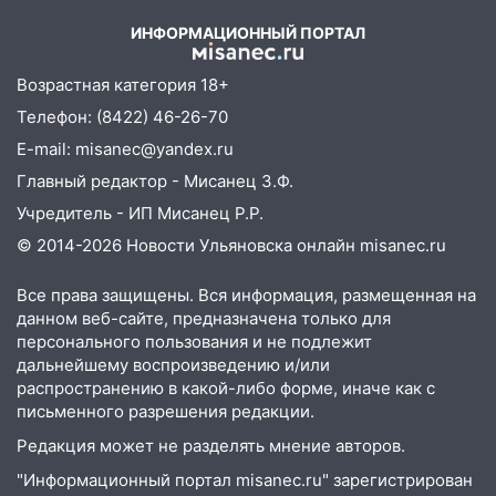
и шквал до 27 м/с
ИНФОРМАЦИОННЫЙ ПОРТАЛ
12:31
Ульяновец хотел купить иномарку
из Европы и потерял 760 тысяч рублей
Возрастная категория 18+
12:20
В Чердаклинском районе
Телефон: (8422) 46-26-70
столкнулись «Лада» и Chevrolet:
E-mail: misanec@yandex.ru
пострадал 14-летний подросток
Главный редактор - Мисанец З.Ф.
12:00
Где есть бензин в Ульяновске 7
Учредитель - ИП Мисанец Р.Р.
августа: список АЗС
© 2014-2026 Новости Ульяновска онлайн
misanec.ru
11:50
Заснул рядом с ребёнком и
случайно задушил его: суд вынес
Все права защищены. Вся информация, размещенная на
приговор
данном веб-сайте, предназначена только для
персонального пользования и не подлежит
11:38
В Ленинском районе пожар
дальнейшему воспроизведению и/или
полностью уничтожил дачный дом и
распространению в какой-либо форме, иначе как с
сарай
письменного разрешения редакции.
11:38
В Госдуме предложили отменить
Редакция может не разделять мнение авторов.
ЕГЭ с 2027 года
"Информационный портал misanec.ru" зарегистрирован