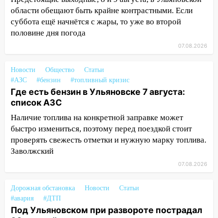
15:47
Ульяновцы могут вернуть деньги
области обещают быть крайне контрастными. Если
за абонементы закрывшегося фитнес-
суббота ещё начнётся с жары, то уже во второй
клуба «Рекорд-Fitness»
половине дня погода
07.08.2026
15:34
После вмешательства
прокуратуры в селах Ульяновской
области привели в порядок детские
Новости
Общество
Статьи
площадки
#АЗС
#бензин
#топливный кризис
Где есть бензин в Ульяновске 7 августа:
15:27
Прокуратура проверяет
список АЗС
капремонт школы в селе Кивать
Наличие топлива на конкретной заправке может
15:08
В Кузоватово после прокурорской
быстро измениться, поэтому перед поездкой стоит
проверки обновили разметку на
проверять свежесть отметки и нужную марку топлива.
пешеходных переходах
Заволжский
07.08.2026
14:40
На проспекте Гая в Ульяновске
запретили остановку автомобилей на
50-метровом участке
Дорожная обстановка
Новости
Статьи
#авария
#ДТП
14:22
В Новом городе 8 августа пройдет
Под Ульяновском при развороте пострадал
большой фестиваль «Наше время» с