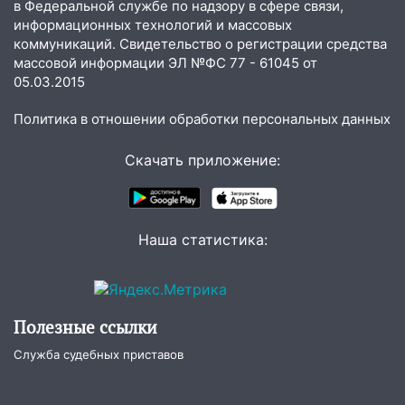
в Федеральной службе по надзору в сфере связи,
11:25
В Ульяновске ИИ будет выявлять
информационных технологий и массовых
нарушителей на контейнерных
коммуникаций. Свидетельство о регистрации средства
площадках
массовой информации ЭЛ №ФС 77 - 61045 от
11:20
Ульяновская шахматистка
05.03.2015
Валерия Клейменова выиграла два
Политика в отношении обработки персональных данных
золота в составе сборной мира
11:16
В Ульяновске открыли памятную
Скачать приложение:
доску декабристу Кондратию Рылееву
10:40
В Ульяновске спасатели ночью
нашли потерявшегося в заброшенных
Наша статистика:
садах 79-летнего мужчину
10:26
На нескольких улицах Ульяновска
временно отключили холодную воду
Полезные ссылки
10:14
В Ульяновске двоих участников
коррупционной схемы при ЦГКБ
Служба судебных приставов
отправили в колонию на 7 и 8 лет