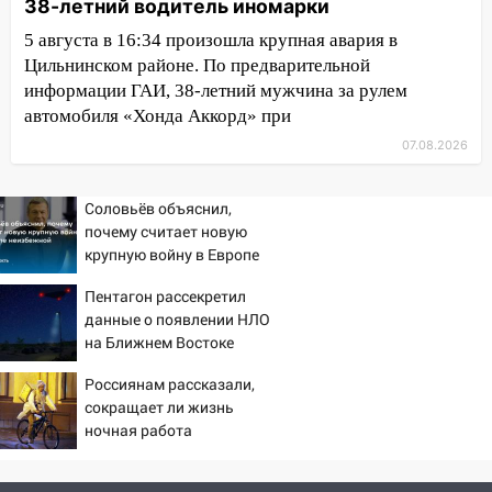
38-летний водитель иномарки
мотофристайлом и концертом
5 августа в 16:34 произошла крупная авария в
«Мураками»
Цильнинском районе. По предварительной
14:04
Жару смоет ливнями: прогноз
информации ГАИ, 38-летний мужчина за рулем
погоды в Ульяновской области на
автомобиля «Хонда Аккорд» при
выходные 8-9 августа
07.08.2026
13:30
В Ульяновске транспортные
полицейские проведут акцию «Час
Соловьёв объяснил,
пассажира»
почему считает новую
крупную войну в Европе
13:20
В Ульяновске за один день
неизбежной
обокрали женщину на пляже и
Пентагон рассекретил
подростка в сквере
данные о появлении НЛО
на Ближнем Востоке
13:01
В Димитровграде мужчина
выбросил из машины страйкбольную
Россиянам рассказали,
гранату: его задержали
сокращает ли жизнь
ночная работа
12:34
На Ульяновскую область
надвигается сильнейшая непогода: град