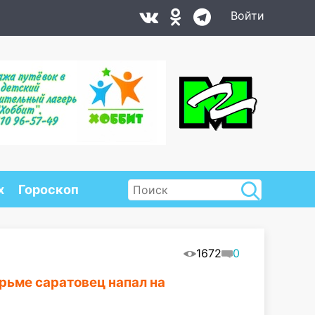
Войти
х
Гороскоп
1672
0
рьме саратовец напал на