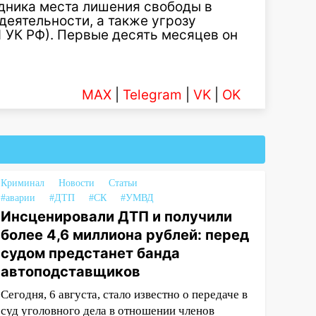
дника места лишения свободы в
еятельности, а также угрозу
1 УК РФ). Первые десять месяцев он
MAX
|
Telegram
|
VK
|
OK
Криминал
Новости
Статьи
#аварии
#ДТП
#СК
#УМВД
Инсценировали ДТП и получили
более 4,6 миллиона рублей: перед
судом предстанет банда
автоподставщиков
Сегодня, 6 августа, стало известно о передаче в
суд уголовного дела в отношении членов