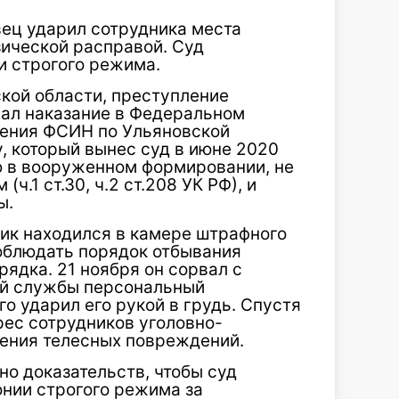
ец ударил сотрудника места
ической расправой. Суд
и строгого режима.
кой области, преступление
ал наказание в Федеральном
ения ФСИН по Ульяновской
, который вынес суд в июне 2020
ию в вооруженном формировании, не
.1 ст.30, ч.2 ст.208 УК РФ), и
ы.
ик находился в камере штрафного
облюдать порядок отбывания
рядка. 21 ноября он сорвал с
ой службы персональный
о ударил его рукой в грудь. Спустя
рес сотрудников уголовно-
ения телесных повреждений.
о доказательств, чтобы суд
онии строгого режима за