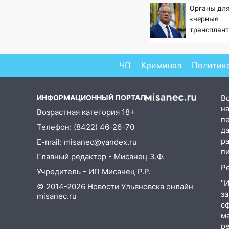
Органы для
15:47
На улице Радищева
«черные
сбили курьера: крупная авария
трансплант
в Ульяновске
извлекали 
пациентов
15:15
Проводил до квартиры и
ЧП
Криминал
Политик
ограбил: новый кавалер
женщины оказался
рецидивистом
ИНФОРМАЦИОННЫЙ ПОРТАЛ
В
14:26
В Ульяновске ограничат
на
Возрастная категория 18+
движение по улице Ефремова
п
Телефон: (8422) 46-26-70
д
14:23
67% ульяновцев готовы
р
E-mail: misanec@yandex.ru
передумать увольняться, если
п
Главный редактор - Мисанец З.Ф.
им повысят зарплату
Р
Учредитель - ИП Мисанец Р.Р.
14:01
Инсценировали ДТП и
"
© 2014-2026 Новости Ульяновска онлайн
получили более 4,6 миллиона
з
misanec.ru
рублей: перед судом
с
предстанет банда
м
автоподставщиков
р