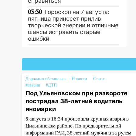
справиться
03:30
Гороскоп на 7 августа:
пятница принесет прилив
творческой энергии и отличные
шансы исправить старые
ошибки
06.08.2026
Другие новости
23:20
Прогноз погоды на 7
августа в Ульяновской области
20:04
Ульяновцев приглашают
Дорожная обстановка
Новости
Статьи
на забег, посвящённый Дню
#авария
#ДТП
воздушного флота России
Под Ульяновском при развороте
19:12
В Ульяновской области
пострадал 38-летний водитель
руководителя частной
иномарки
компании наказали за сокрытие
5 августа в 16:34 произошла крупная авария в
прошлого своего сотрудник
Цильнинском районе. По предварительной
18:02
В Ульяновск едут звезды
информации ГАИ, 38-летний мужчина за рулем