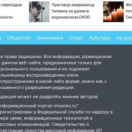
 пересадки
Приговор американцу
Же
Гилману за драки в
по
ологи»
воронежском СИЗО
См
у еще живых
потребовали ужесточить -
Новости на Вести.ru
а
Общество
Экономика
Спорт
Культура
На до
се права защищены. Вся информация, размещенная
 данном веб-сайте, предназначена только для
ерсонального пользования и не подлежит
альнейшему воспроизведению и/или
аспространению в какой-либо форме, иначе как с
исьменного разрешения редакции.
едакция может не разделять мнение авторов.
Информационный портал misanec.ru"
арегистрирован в Федеральной службе по надзору в
фере связи, информационных технологий и
ассовых коммуникаций. Свидетельство о
егистрации средства массовой информации ЭЛ