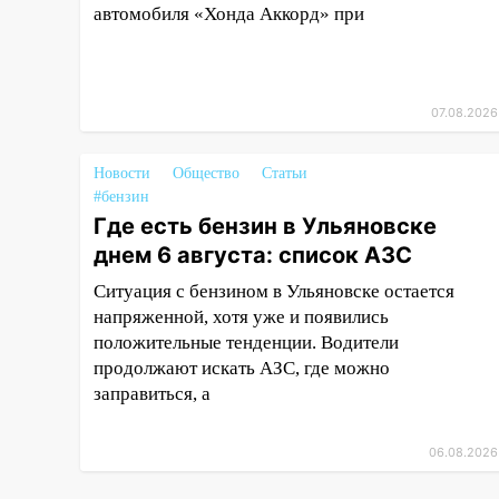
баскетбола!
автомобиля «Хонда Аккорд» при
17:08
Ульяновский областной
суд оставил в силе приговор
руководству
07.08.2026
«УльяновскФармации» за
махинации на 3,2 млн рублей
Новости
Общество
Статьи
16:09
Ветераны легкой
#бензин
атлетики из Ульяновска
Где есть бензин в Ульяновске
успешно выступили на
днем 6 августа: список АЗС
Чемпионате России
Ситуация с бензином в Ульяновске остается
16:02
В Ульяновской области
напряженной, хотя уже и появились
убрали более 28% площадей
положительные тенденции. Водители
зерновых и зернобобовых
продолжают искать АЗС, где можно
культур
заправиться, а
15:51
Бросила кирпич в жену
брата: в Ульяновской области
06.08.2026
завели дело на агрессивную
женщину