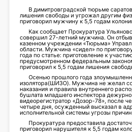
В димитровградской тюрьме саратов
лишения свободы и угрожал другим физ
приговорил мужчину к 5,5 годам колони
Как сообщает Прокуратура Ульяновс
совершил 27-летний мужчина. Он отбыв
казенном учреждении «Тюрьма» Управл
области. Мужчина «сидел» по приговору
года по статье: приготовление к участ
предусмотренном федеральным законом (ч
приговорил к 5,5 годам лишения свобод
Осенью прошлого года злоумышленн
изолятора(ШИЗО). Мужчина не желал с
наказания и правила внутреннего распо
бушлата младшего инспектора дежурн
видеорегистратор «Дозор-78», после чег
четыре дня, осужденный высказал в ад
исполнительной системы угрозы причин
Прокуратура предоставила достаточн
приговорил нарушителя к 5,5 годам кол