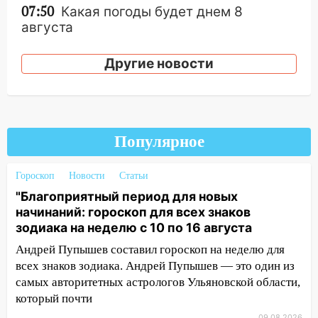
07:50
Какая погоды будет днем 8
августа
06:45
Императорский мост в
Другие новости
Ульяновске останется закрытым до
утра 10 августа
05:18
Судьба готовит сюрприз: гороскоп
на 8 августа — кому повезет с
Популярное
деньгами, а кого ждет неожиданная
встреча
Гороскоп
Новости
Статьи
04:47
В Ульяновской области объявили
"Благоприятный период для новых
ракетную опасность: звучат сирены
начинаний: гороскоп для всех знаков
07.08.2026
зодиака на неделю с 10 по 16 августа
20:40
Ульяновские аграрии смогут
Андрей Пупышев составил гороскоп на неделю для
купить тракторы с отсрочкой платежа
всех знаков зодиака. Андрей Пупышев — это один из
до декабря
самых авторитетных астрологов Ульяновской области,
который почти
19:34
В следственном управлении
состоялось торжественное
09.08.2026