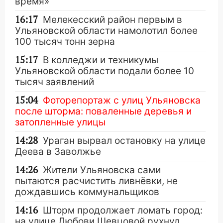
время»
16:17
Мелекесский район первым в
Ульяновской области намолотил более
100 тысяч тонн зерна
15:17
В колледжи и техникумы
Ульяновской области подали более 10
тысяч заявлений
15:04
Фоторепортаж с улиц Ульяновска
после шторма: поваленные деревья и
затопленные улицы
14:28
Ураган вырвал остановку на улице
Деева в Заволжье
14:26
Жители Ульяновска сами
пытаются расчистить ливнёвки, не
дождавшись коммунальщиков
14:16
Шторм продолжает ломать город:
на улице Любови Шевцовой рухнул