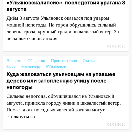
«Ульяновскалипсис»: последствия урагана 8
капремонт школы в селе Кивать
августа
15:08
В Кузоватово после прокурорской
Днём 8 августа Ульяновск оказался под ударом
проверки обновили разметку на
мощной непогоды. На город обрушились сильный
пешеходных переходах
ливень, гроза, крупный град и шквалистый ветер. За
14:40
несколько часов стихия
На проспекте Гая в Ульяновске
запретили остановку автомобилей на
08.08.2026
50-метровом участке
Новости
Общество
Происшествия
Статьи
14:22
В Новом городе 8 августа пройдет
#жкх
#непогода
#Ульяновск
большой фестиваль «Наше время» с
Куда жаловаться ульяновцам на упавшее
мотофристайлом и концертом
дерево или затопленную улицу после
«Мураками»
непогоды
14:04
Жару смоет ливнями: прогноз
Сильная непогода, обрушившаяся на Ульяновск 8
погоды в Ульяновской области на
августа, принесла городу ливни и шквалистый ветер.
выходные 8-9 августа
После таких погодных явлений жители могут
13:30
столкнуться с
В Ульяновске транспортные
полицейские проведут акцию «Час
08.08.2026
пассажира»