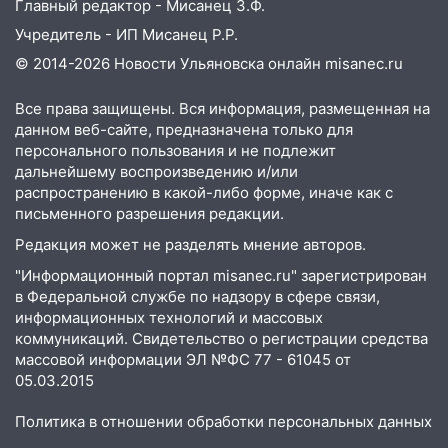
Главный редактор - Мисанец З.Ф.
11:50
Заснул рядом с ребёнком и
Учредитель - ИП Мисанец Р.Р.
случайно задушил его: суд вынес
© 2014-2026 Новости Ульяновска онлайн
misanec.ru
приговор
11:38
В Ленинском районе пожар
Все права защищены. Вся информация, размещенная на
полностью уничтожил дачный дом и
данном веб-сайте, предназначена только для
сарай
персонального пользования и не подлежит
дальнейшему воспроизведению и/или
11:38
В Госдуме предложили отменить
распространению в какой-либо форме, иначе как с
ЕГЭ с 2027 года
письменного разрешения редакции.
11:25
В Ульяновске ИИ будет выявлять
Редакция может не разделять мнение авторов.
нарушителей на контейнерных
"Информационный портал misanec.ru" зарегистрирован
площадках
в Федеральной службе по надзору в сфере связи,
информационных технологий и массовых
11:20
Ульяновская шахматистка
коммуникаций. Свидетельство о регистрации средства
Валерия Клейменова выиграла два
массовой информации ЭЛ №ФС 77 - 61045 от
золота в составе сборной мира
05.03.2015
11:16
В Ульяновске открыли памятную
Политика в отношении обработки персональных данных
доску декабристу Кондратию Рылееву