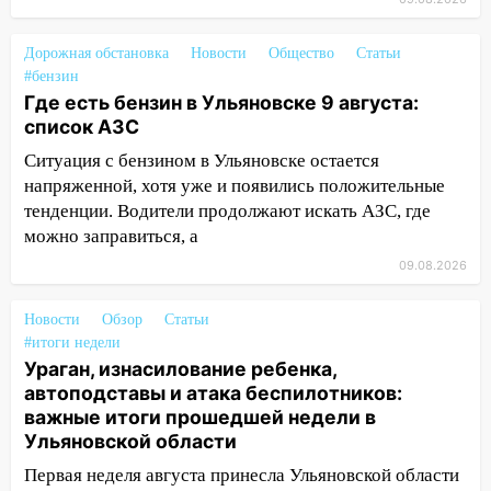
мероприятие, приуроченное к
празднованию Дня сотрудника органов
Дорожная обстановка
Новости
Общество
Статьи
следствия Российской Федерации
#бензин
Где есть бензин в Ульяновске 9 августа:
19:30
Ульяновцев приглашают
список АЗС
поддержать «Симбирскую чебурашку»
на фестивале «ФормАРТ»
Ситуация с бензином в Ульяновске остается
напряженной, хотя уже и появились положительные
18:11
Ульяновская область стала
тенденции. Водители продолжают искать АЗС, где
пилотным регионом проекта
можно заправиться, а
«Культурное долголетие»
09.08.2026
17:23
Прогноз погоды в Ульяновской
области на 8 августа
Новости
Обзор
Статьи
#итоги недели
17:16
В реанимацию Ульяновской
Ураган, изнасилование ребенка,
областной больницы поступили шесть
автоподставы и атака беспилотников:
новых аппаратов ИВЛ
важные итоги прошедшей недели в
16:51
В Чердаклинском районе
Ульяновской области
ремонтируют дороги, ставят остановки
Первая неделя августа принесла Ульяновской области
и проводят новое освещение