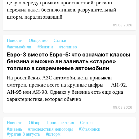
целую череду громких происшествий: регион
пережил налет беспилотников, разрушительный
16:35
В Ульяновске установили ещё
шторм, парализовавший
девять бункеров для крупногабаритного
мусора
09.08.2026
16:26
В Ульяновске бесплатно покажут
Новости
Общество
Статьи
матч «Волги» под открытым небом
#автомобили
#бензин
#топливо
16:12
В Ульяновском госуниверситете
Евро-3 вместо Евро-5: что означают классы
разработают отечественный прибор для
бензина и можно ли заливать «старое»
цифровой ПЦР
топливо в современные автомобили
На российских АЗС автомобилисты привыкли
15:47
Ульяновцы могут вернуть деньги
смотреть прежде всего на крупные цифры — АИ-92,
за абонементы закрывшегося фитнес-
АИ-95 или АИ-98. Однако у бензина есть еще одна
клуба «Рекорд-Fitness»
характеристика, которая обычно
15:34
После вмешательства
09.08.2026
прокуратуры в селах Ульяновской
области привели в порядок детские
Новости
Обзор
Происшествия
Статьи
площадки
#ливень
#последствия непогоды
#Ульяновск
#ураган 8 августа
#шторм
15:27
Прокуратура проверяет