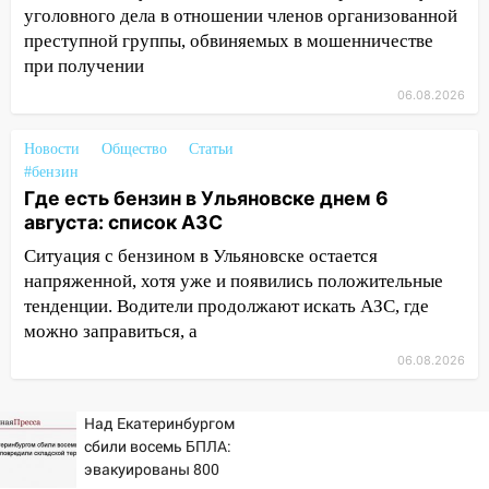
велосипедистку: пострадали двое
уголовного дела в отношении членов организованной
преступной группы, обвиняемых в мошенничестве
07:20
Жара возвращается: ожидается
при получении
знойный и сухой четверг
06.08.2026
06:00
Под Ульяновском при развороте
пострадал 38-летний водитель
Новости
Общество
Статьи
иномарки
#бензин
05:00
«Каждая пятая женщина и каждый
Где есть бензин в Ульяновске днем 6
второй мужчина в мире сталкиваются с
августа: список АЗС
алопецией»: врач рассказал, чем может
Ситуация с бензином в Ульяновске остается
быть вызвано облысение и как с этим
напряженной, хотя уже и появились положительные
справиться
тенденции. Водители продолжают искать АЗС, где
можно заправиться, а
03:30
Гороскоп на 7 августа: пятница
принесет прилив творческой энергии и
06.08.2026
отличные шансы исправить старые
ошибки
Над Екатеринбургом
06.08.2026
сбили восемь БПЛА:
эвакуированы 800
23:20
Прогноз погоды на 7 августа в