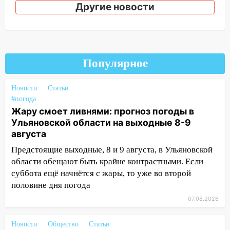
13:20
В Ульяновске за один день
Другие новости
обокрали женщину на пляже и
подростка в сквере
13:01
В Димитровграде мужчина
выбросил из машины страйкбольную
Популярное
гранату: его задержали
12:34
На Ульяновскую область
Новости
Статьи
надвигается сильнейшая непогода: град
#погода
и шквал до 27 м/с
Жару смоет ливнями: прогноз погоды в
Ульяновской области на выходные 8-9
12:31
Ульяновец хотел купить иномарку
августа
из Европы и потерял 760 тысяч рублей
Предстоящие выходные, 8 и 9 августа, в Ульяновской
12:20
В Чердаклинском районе
области обещают быть крайне контрастными. Если
столкнулись «Лада» и Chevrolet:
суббота ещё начнётся с жары, то уже во второй
пострадал 14-летний подросток
половине дня погода
12:00
Где есть бензин в Ульяновске 7
07.08.2026
августа: список АЗС
Новости
Общество
Статьи
11:50
Заснул рядом с ребёнком и