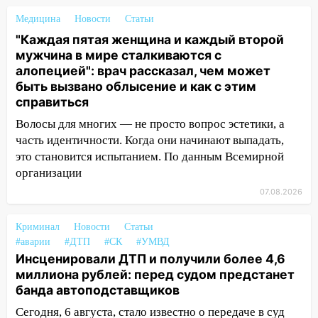
нашли потерявшегося в заброшенных
Медицина
Новости
Статьи
садах 79-летнего мужчину
"Каждая пятая женщина и каждый второй
10:26
На нескольких улицах Ульяновска
мужчина в мире сталкиваются с
временно отключили холодную воду
алопецией": врач рассказал, чем может
быть вызвано облысение и как с этим
10:14
В Ульяновске двоих участников
справиться
коррупционной схемы при ЦГКБ
отправили в колонию на 7 и 8 лет
Волосы для многих — не просто вопрос эстетики, а
часть идентичности. Когда они начинают выпадать,
09:52
Ночью беспилотники сбили над
это становится испытанием. По данным Всемирной
соседними Татарстаном и Саратовской
организации
областью
07.08.2026
09:41
Диана Шурыгина уверовала в
Бога в СИЗО
Криминал
Новости
Статьи
#аварии
#ДТП
#СК
#УМВД
09:35
В Ульяновске директора фирмы
Инсценировали ДТП и получили более 4,6
будут судить за неуплату налогов на 48
миллиона рублей: перед судом предстанет
млн рублей
банда автоподставщиков
08:22
Подросток на питбайке сбил
Сегодня, 6 августа, стало известно о передаче в суд