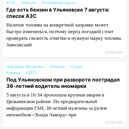
#АЗС
#бензин
#топливный кризис
случайно задушил его: суд вынес
Где есть бензин в Ульяновске 7 августа:
приговор
список АЗС
11:38
В Ленинском районе пожар
Наличие топлива на конкретной заправке может
полностью уничтожил дачный дом и
быстро измениться, поэтому перед поездкой стоит
сарай
проверять свежесть отметки и нужную марку топлива.
11:38
В Госдуме предложили отменить
Заволжский
ЕГЭ с 2027 года
07.08.2026
11:25
В Ульяновске ИИ будет выявлять
Дорожная обстановка
Новости
Статьи
нарушителей на контейнерных
#авария
#ДТП
площадках
Под Ульяновском при развороте пострадал
11:20
Ульяновская шахматистка
38-летний водитель иномарки
Валерия Клейменова выиграла два
5 августа в 16:34 произошла крупная авария в
золота в составе сборной мира
Цильнинском районе. По предварительной
11:16
информации ГАИ, 38-летний мужчина за рулем
В Ульяновске открыли памятную
доску декабристу Кондратию Рылееву
автомобиля «Хонда Аккорд» при
07.08.2026
10:40
В Ульяновске спасатели ночью