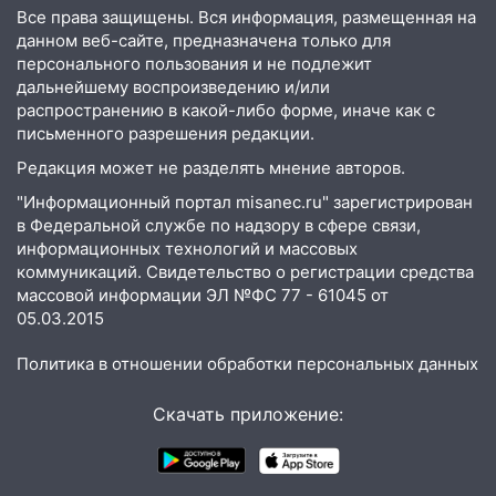
Все права защищены. Вся информация, размещенная на
16:02
В Ульяновской области убрали
данном веб-сайте, предназначена только для
более 28% площадей зерновых и
персонального пользования и не подлежит
зернобобовых культур
дальнейшему воспроизведению и/или
распространению в какой-либо форме, иначе как с
15:51
Бросила кирпич в жену брата: в
письменного разрешения редакции.
Ульяновской области завели дело на
агрессивную женщину
Редакция может не разделять мнение авторов.
15:47
"Информационный портал misanec.ru" зарегистрирован
На улице Радищева сбили
в Федеральной службе по надзору в сфере связи,
курьера: крупная авария в Ульяновске
информационных технологий и массовых
15:15
Проводил до квартиры и ограбил:
коммуникаций. Свидетельство о регистрации средства
новый кавалер женщины оказался
массовой информации ЭЛ №ФС 77 - 61045 от
рецидивистом
05.03.2015
14:26
В Ульяновске ограничат движение
Политика в отношении обработки персональных данных
по улице Ефремова
Скачать приложение:
14:23
67% ульяновцев готовы
передумать увольняться, если им
повысят зарплату