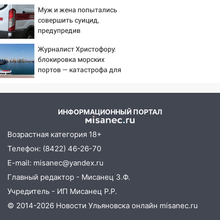
сотрудников Wildberries
Ульяновской области
Муж и жена попытались
совершить суицид,
20:04
Ульяновцев приглашают на забег,
предупредив
посвящённый Дню воздушного флота
оперативные службы
России
Журналист Христофору:
блокировка морских
19:12
В Ульяновской области
портов — катастрофа для
руководителя частной компании
Украины
наказали за сокрытие прошлого своего
сотрудник
18:02
В Ульяновск едут звезды
ИНФОРМАЦИОННЫЙ ПОРТАЛ
баскетбола!
Возрастная категория 18+
17:08
Ульяновский областной суд
Телефон: (8422) 46-26-70
оставил в силе приговор руководству
«УльяновскФармации» за махинации на
E-mail: misanec@yandex.ru
3,2 млн рублей
Главный редактор - Мисанец З.Ф.
16:09
Ветераны легкой атлетики из
Учредитель - ИП Мисанец Р.Р.
Ульяновска успешно выступили на
© 2014-2026 Новости Ульяновска онлайн
misanec.ru
Чемпионате России