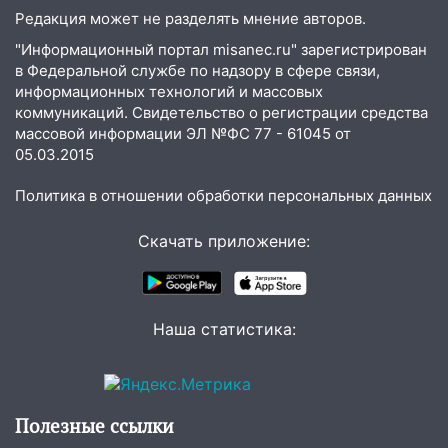
16:51
В Чердаклинском районе
Редакция может не разделять мнение авторов.
ремонтируют дороги, ставят остановки
и проводят новое освещение
"Информационный портал misanec.ru" зарегистрирован
в Федеральной службе по надзору в сфере связи,
16:35
В Ульяновске установили ещё
информационных технологий и массовых
девять бункеров для крупногабаритного
коммуникаций. Свидетельство о регистрации средства
мусора
массовой информации ЭЛ №ФС 77 - 61045 от
05.03.2015
16:26
В Ульяновске бесплатно покажут
матч «Волги» под открытым небом
Политика в отношении обработки персональных данных
16:12
В Ульяновском госуниверситете
Скачать приложение:
разработают отечественный прибор для
цифровой ПЦР
15:47
Ульяновцы могут вернуть деньги
за абонементы закрывшегося фитнес-
Наша статистика:
клуба «Рекорд-Fitness»
15:34
После вмешательства
прокуратуры в селах Ульяновской
Полезные ссылки
области привели в порядок детские