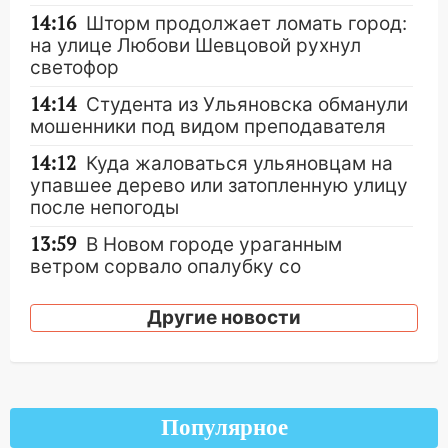
14:16
Шторм продолжает ломать город:
на улице Любови Шевцовой рухнул
светофор
14:14
Студента из Ульяновска обманули
мошенники под видом преподавателя
14:12
Куда жаловаться ульяновцам на
упавшее дерево или затопленную улицу
после непогоды
13:59
В Новом городе ураганным
ветром сорвало опалубку со
строящегося дома
Другие новости
13:54
В мэрии Ульяновска рассказали,
как устраняют последствия мощного
шторма
13:49
Стихия продолжает крушить
Популярное
Ульяновск: дерево рухнуло на дом на