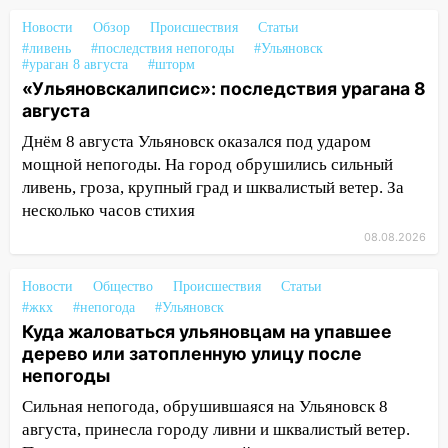
Орджоникидзе
Новости
Обзор
Происшествия
Статьи
13:47
На Нижней Террасе мощным
#ливень
#последствия непогоды
#Ульяновск
ветром вырвало дерево с корнем
#ураган 8 августа
#шторм
«Ульяновскалипсис»: последствия урагана 8
13:46
Сильный ветер сорвал крышу с
августа
СТО на проспекте Созидателей
Днём 8 августа Ульяновск оказался под ударом
13:35
Непогода продолжает бить по
мощной непогоды. На город обрушились сильный
транспорту: в Ульяновске трамвай
ливень, гроза, крупный град и шквалистый ветер. За
сошёл с рельсов
несколько часов стихия
13:22
Упавшие деревья перекрыли
08.08.2026
дороги в Ульяновске: фото
Новости
Общество
Происшествия
Статьи
13:17
Непогода в Ульяновске не
#жкх
#непогода
#Ульяновск
закончится сегодня: сильные ливни
Куда жаловаться ульяновцам на упавшее
сохранятся 9 августа
дерево или затопленную улицу после
непогоды
13:15
Трижды «брал в долг» без спроса:
житель Вешкаймского района похитил у
Сильная непогода, обрушившаяся на Ульяновск 8
знакомого 191 тысячу рублей
августа, принесла городу ливни и шквалистый ветер.