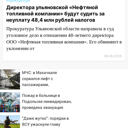
#прокуратура
08:30
Поджог со свечой, 16 сгоревших
Директора ульяновской «Нефтяной
домов и выстрел за водку
топливной компании» будут судить за
07:50
Какая погоды будет днем 8
неуплату 48,4 млн рублей налогов
августа
Прокуратура Ульяновской области направила в суд
06:45
Императорский мост в
уголовное дело в отношении 48-летнего директора
Ульяновске останется закрытым до
ООО «Нефтяная топливная компания». Его обвиняют в
утра 10 августа
уклонении от
08.08.2026
05:18
Судьба готовит сюрприз: гороскоп
на 8 августа — кому повезет с
деньгами, а кого ждет неожиданная
МЧС: в Махачкале
встреча
сорвался лифт с
пассажирами,
04:47
В Ульяновской области объявили
пострадали четыре
ракетную опасность: звучат сирены
Пожар в больнице в
человека
Подольске ликвидирован,
07.08.2026
проведена эвакуация
20:40
Ульяновские аграрии смогут
купить тракторы с отсрочкой платежа
"Даже жутко": порядки в
до декабря
ВСУ ужаснули главу