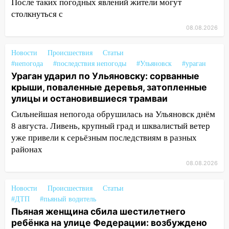
После таких погодных явлений жители могут
13:14
Ураган оторвал светофор на
столкнуться с
проспекте Филатова в Ульяновске
08.08.2026
13:12
Дерево пробило крышу дома на
Новгородской в Ульяновске и рухнуло
Новости
Происшествия
Статьи
на электрощит
#непогода
#последствия непогоды
#Ульяновск
#ураган
Ураган ударил по Ульяновску: сорванные
13:10
В Заволжском районе дерево
крыши, поваленные деревья, затопленные
упало во дворе
улицы и остановившиеся трамваи
13:08
Ураган ударил по Ульяновску:
Сильнейшая непогода обрушилась на Ульяновск днём
сорванные крыши, поваленные деревья,
8 августа. Ливень, крупный град и шквалистый ветер
затопленные улицы и остановившиеся
уже привели к серьёзным последствиям в разных
трамваи
районах
12:17
Ульяновск накрыл крупный град:
08.08.2026
после ливня город снова уходит под
воду
Новости
Происшествия
Статьи
#ДТП
12:12
#пьяный водитель
Прокуратура взяла на контроль
Пьяная женщина сбила шестилетнего
ДТП с шестилетним ребёнком на улице
ребёнка на улице Федерации: возбуждено
Федерации