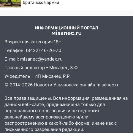
британской армии
19:34
В следственном управлении
состоялось торжественное
мероприятие, приуроченное к
празднованию Дня сотрудника органов
ИНФОРМАЦИОННЫЙ ПОРТАЛ
следствия Российской Федерации
Возрастная категория 18+
19:30
Ульяновцев приглашают
Телефон: (8422) 46-26-70
поддержать «Симбирскую чебурашку»
на фестивале «ФормАРТ»
E-mail: misanec@yandex.ru
Главный редактор - Мисанец З.Ф.
18:11
Ульяновская область стала
пилотным регионом проекта
Учредитель - ИП Мисанец Р.Р.
«Культурное долголетие»
© 2014-2026 Новости Ульяновска онлайн
misanec.ru
17:23
Прогноз погоды в Ульяновской
Все права защищены. Вся информация, размещенная на
области на 8 августа
данном веб-сайте, предназначена только для
17:16
В реанимацию Ульяновской
персонального пользования и не подлежит
областной больницы поступили шесть
дальнейшему воспроизведению и/или
новых аппаратов ИВЛ
распространению в какой-либо форме, иначе как с
письменного разрешения редакции.