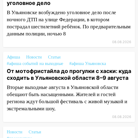
уголовное дело
12:01
Пьяная женщина сбила
В Ульяновске возбуждено уголовное дело после
шестилетнего ребёнка на улице
ночного ДТП на улице Федерации, в котором
Федерации: возбуждено уголовное дело
пострадал шестилетний ребёнок. По предварительным
11:16
В Ульяновске ищут 37-летнего
данным полиции, ночью 8
мужчину, пропавшего ещё 19 июля
08.08.2026
10:30
От мотофристайла до прогулки с
Афиша
хаски: куда сходить в Ульяновской
Новости
Статьи
#афиша событий на выходные
#афиша Ульяновска
области 8–9 августа
От мотофристайла до прогулки с хаски: куда
10:11
Директора ульяновской
сходить в Ульяновской области 8–9 августа
«Нефтяной топливной компании» будут
Вторые выходные августа в Ульяновской области
судить за неуплату 48,4 млн рублей
обещают быть насыщенными. Жителей и гостей
налогов
региона ждут большой фестиваль с живой музыкой и
09:28
Дети на дорогах: пострадали
экстремальными шоу,
велосипедисты, мотоциклисты и
08.08.2026
пешеходы. Обзор крупных аварий в
Ульяновской области
Новости
Статьи