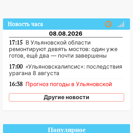
Новость часа
08.08.2026
17:15
В Ульяновской области
ремонтируют девять мостов: один уже
готов, ещё два — почти завершены
17:00
«Ульяновскалипсис»: последствия
урагана 8 августа
16:38
Прогноз погоды в Ульяновской
области на 9 августа
Другие новости
16:34
Из-за мощной непогоды в
Ульяновске отменили фестиваль «Наше
время»
16:17
Мелекесский район первым в
Популярное
Ульяновской области намолотил более