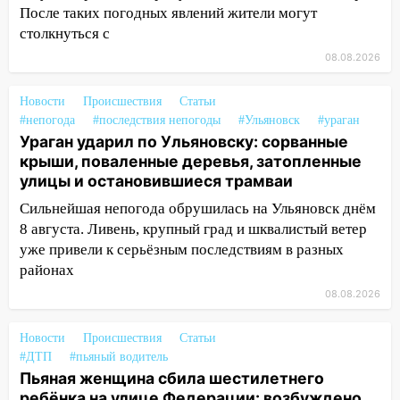
мошенники под видом преподавателя
После таких погодных явлений жители могут
столкнуться с
14:12
Куда жаловаться ульяновцам на
08.08.2026
упавшее дерево или затопленную улицу
после непогоды
Новости
Происшествия
Статьи
13:59
В Новом городе ураганным
#непогода
#последствия непогоды
#Ульяновск
#ураган
ветром сорвало опалубку со
Ураган ударил по Ульяновску: сорванные
строящегося дома
крыши, поваленные деревья, затопленные
улицы и остановившиеся трамваи
13:54
В мэрии Ульяновска рассказали,
как устраняют последствия мощного
Сильнейшая непогода обрушилась на Ульяновск днём
шторма
8 августа. Ливень, крупный град и шквалистый ветер
уже привели к серьёзным последствиям в разных
13:49
Стихия продолжает крушить
районах
Ульяновск: дерево рухнуло на дом на
08.08.2026
Орджоникидзе
13:47
На Нижней Террасе мощным
Новости
Происшествия
Статьи
ветром вырвало дерево с корнем
#ДТП
#пьяный водитель
Пьяная женщина сбила шестилетнего
13:46
Сильный ветер сорвал крышу с
ребёнка на улице Федерации: возбуждено