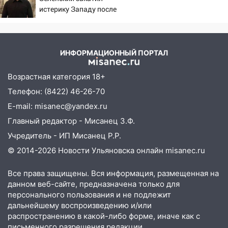
мужчину, пропавшего ещё 19 июля
истерику Западу после
ночного удара
10:30
От мотофристайла до прогулки с
хаски: куда сходить в Ульяновской
области 8–9 августа
ИНФОРМАЦИОННЫЙ ПОРТАЛ
10:11
Директора ульяновской
Возрастная категория 18+
«Нефтяной топливной компании» будут
судить за неуплату 48,4 млн рублей
Телефон: (8422) 46-26-70
налогов
E-mail: misanec@yandex.ru
09:28
Дети на дорогах: пострадали
Главный редактор - Мисанец З.Ф.
велосипедисты, мотоциклисты и
Учредитель - ИП Мисанец Р.Р.
пешеходы. Обзор крупных аварий в
© 2014-2026 Новости Ульяновска онлайн
misanec.ru
Ульяновской области
08:30
Поджог со свечой, 16 сгоревших
Все права защищены. Вся информация, размещенная на
данном веб-сайте, предназначена только для
домов и выстрел за водку
персонального пользования и не подлежит
07:50
Какая погоды будет днем 8
дальнейшему воспроизведению и/или
августа
распространению в какой-либо форме, иначе как с
письменного разрешения редакции.