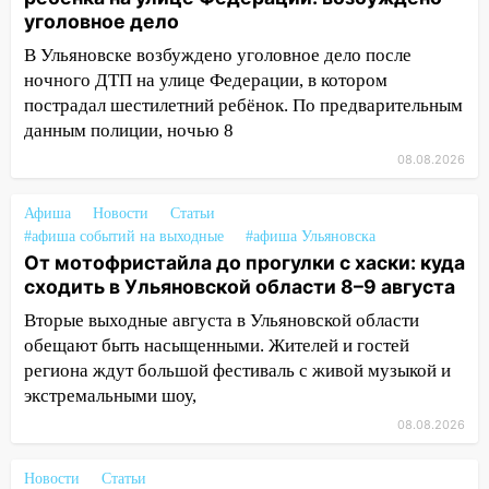
СТО на проспекте Созидателей
уголовное дело
13:35
Непогода продолжает бить по
В Ульяновске возбуждено уголовное дело после
транспорту: в Ульяновске трамвай
ночного ДТП на улице Федерации, в котором
сошёл с рельсов
пострадал шестилетний ребёнок. По предварительным
данным полиции, ночью 8
13:22
Упавшие деревья перекрыли
дороги в Ульяновске: фото
08.08.2026
13:17
Непогода в Ульяновске не
Афиша
Новости
Статьи
закончится сегодня: сильные ливни
#афиша событий на выходные
#афиша Ульяновска
сохранятся 9 августа
От мотофристайла до прогулки с хаски: куда
сходить в Ульяновской области 8–9 августа
13:15
Трижды «брал в долг» без спроса:
житель Вешкаймского района похитил у
Вторые выходные августа в Ульяновской области
знакомого 191 тысячу рублей
обещают быть насыщенными. Жителей и гостей
региона ждут большой фестиваль с живой музыкой и
13:14
Ураган оторвал светофор на
экстремальными шоу,
проспекте Филатова в Ульяновске
08.08.2026
13:12
Дерево пробило крышу дома на
Новгородской в Ульяновске и рухнуло
Новости
Статьи