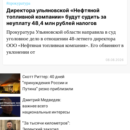
на электрощит
#прокуратура
Директора ульяновской «Нефтяной
13:10
В Заволжском районе дерево
топливной компании» будут судить за
упало во дворе
неуплату 48,4 млн рублей налогов
13:08
Ураган ударил по Ульяновску:
Прокуратура Ульяновской области направила в суд
сорванные крыши, поваленные деревья,
уголовное дело в отношении 48-летнего директора
затопленные улицы и остановившиеся
ООО «Нефтяная топливная компания». Его обвиняют в
трамваи
уклонении от
12:17
Ульяновск накрыл крупный град:
08.08.2026
после ливня город снова уходит под
воду
Скотт Риттер: 40 дней
12:12
Прокуратура взяла на контроль
"принуждения России и
ДТП с шестилетним ребёнком на улице
Путина" резко приблизили
Федерации
крах режима Зеленского
Дмитрий Медведев:
12:01
Пьяная женщина сбила
важнее всего
шестилетнего ребёнка на улице
национальные интересы
Федерации: возбуждено уголовное дело
России
"За тысячи километров":
11:16
В Ульяновске ищут 37-летнего
Зеленский закатил