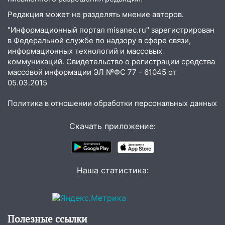
06:45
Императорский мост в
Редакция может не разделять мнение авторов.
Ульяновске останется закрытым до
утра 10 августа
"Информационный портал misanec.ru" зарегистрирован
в Федеральной службе по надзору в сфере связи,
05:18
Судьба готовит сюрприз: гороскоп
информационных технологий и массовых
на 8 августа — кому повезет с
коммуникаций. Свидетельство о регистрации средства
деньгами, а кого ждет неожиданная
массовой информации ЭЛ №ФС 77 - 61045 от
встреча
05.03.2015
04:47
В Ульяновской области объявили
Политика в отношении обработки персональных данных
ракетную опасность: звучат сирены
07.08.2026
Скачать приложение:
20:40
Ульяновские аграрии смогут
купить тракторы с отсрочкой платежа
до декабря
Наша статистика:
19:34
В следственном управлении
состоялось торжественное
мероприятие, приуроченное к
празднованию Дня сотрудника органов
Полезные ссылки
следствия Российской Федерации