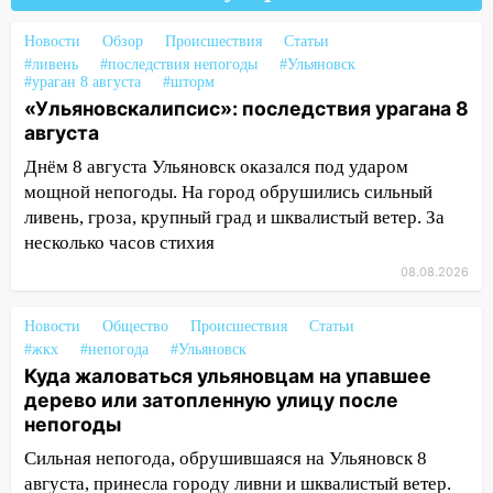
100 тысяч тонн зерна
Новости
Обзор
Происшествия
Статьи
15:17
В колледжи и техникумы
#ливень
#последствия непогоды
#Ульяновск
#ураган 8 августа
Ульяновской области подали более 10
#шторм
«Ульяновскалипсис»: последствия урагана 8
тысяч заявлений
августа
15:04
Фоторепортаж с улиц Ульяновска
Днём 8 августа Ульяновск оказался под ударом
после шторма: поваленные деревья и
мощной непогоды. На город обрушились сильный
затопленные улицы
ливень, гроза, крупный град и шквалистый ветер. За
14:28
Ураган вырвал остановку на улице
несколько часов стихия
Деева в Заволжье
08.08.2026
14:26
Жители Ульяновска сами
пытаются расчистить ливнёвки, не
Новости
Общество
Происшествия
Статьи
#жкх
дождавшись коммунальщиков
#непогода
#Ульяновск
Куда жаловаться ульяновцам на упавшее
14:16
Шторм продолжает ломать город:
дерево или затопленную улицу после
на улице Любови Шевцовой рухнул
непогоды
светофор
Сильная непогода, обрушившаяся на Ульяновск 8
14:14
Студента из Ульяновска обманули
августа, принесла городу ливни и шквалистый ветер.