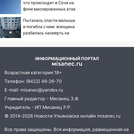
что происходит в Сочи на
17:30
Где есть бензин в Ульяновске 5
фоне массированных атак
августа после рабочего дня: список АЗС
беспилотников
Пыталась спасти малыша
17:05
«Обыск» по видеосвязи: в
и погибла с ним: женщина
Ульяновске задержали 19-летнюю
разбилась насмерть на
сообщницу мошенников
глазах у детей 06/08/2026
– Новости
16:12
Едва не перерезал горло: в
Вешкайме посиделки с судимым
ИНФОРМАЦИОННЫЙ ПОРТАЛ
знакомым закончились для женщины
больницей
Возрастная категория 18+
16:06
18-летняя девушка без прав
Телефон: (8422) 46-26-70
перевернулась на мопеде и попала в
E-mail: misanec@yandex.ru
больницу
Главный редактор - Мисанец З.Ф.
15:59
Ульяновец отдал более 14
Учредитель - ИП Мисанец Р.Р.
миллионов рублей за криминальное
покровительство
© 2014-2026 Новости Ульяновска онлайн
misanec.ru
15:32
На «кольце» кроссовер сбил 18-
Все права защищены. Вся информация, размещенная на
летнего мопедиста