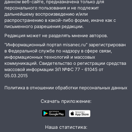
данном веб-сайте, предназначена только для
персонального пользования и не подлежит
15:00
В Ульяновске после тройного ДТП
дальнейшему воспроизведению и/или
госпитализировали 25-летнего байкера
распространению в какой-либо форме, иначе как с
14:32
письменного разрешения редакции.
На Ульяновскую область
надвигается жара
Редакция может не разделять мнение авторов.
14:08
Пешеход переходил по «зебре»:
"Информационный портал misanec.ru" зарегистрирован
подробности серьезной аварии на
в Федеральной службе по надзору в сфере связи,
Фруктовой
информационных технологий и массовых
коммуникаций. Свидетельство о регистрации средства
13:30
В Димитровграде на улице
массовой информации ЭЛ №ФС 77 - 61045 от
Трудовой горело здание
05.03.2015
13:00
Водитель без прав врезался в
Политика в отношении обработки персональных данных
припаркованный автомобиль
Скачать приложение:
12:37
Переезжал «зебру» на
велосипеде и попал под колеса
12:18
Вспыхнул изнутри: в
Железнодорожном районе горела дача
Наша статистика: