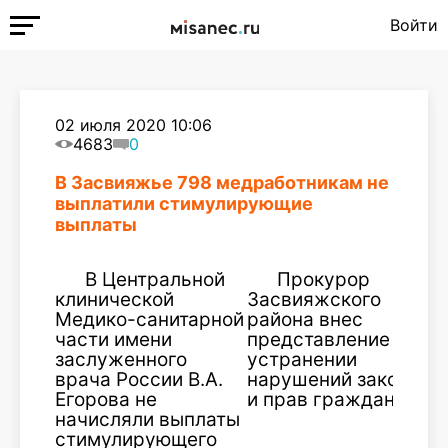
Войти
02 июля 2020 10:06
4683
0
В Засвияжье 798 медработникам не
выплатили стимулирующие
выплаты
В Центральной
Прокурор
клинической
Засвияжского
Медико-санитарной
района внес
части имени
представление об
заслуженного
устранении
врача России В.А.
нарушений закона
Егорова не
и прав граждан.
начисляли выплаты
стимулирующего