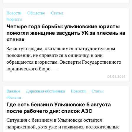
объявлена ракетная опасность
10:00
Новости
В Старомайнском районе утонул
Общество
Статьи
#юристы
51-летний мужчина
Четыре года борьбы: ульяновские юристы
09:50
В Ульяновске черный коршун
помогли женщине засудить УК за плесень на
застрял в тепловозе
стенах
09:44
Зачастую людям, оказавшимся в затруднительном
Ульяновские спасатели помогли
юному велосипедисту на улице
положении, не справиться в одиночку, и они
Чернышевского
обращаются к юристам. Эксперты Государственного
юридического бюро —
08:21
В Заволжском районе украли два
06.08.2026
велосипеда
07:18
В Ульяновск идет
Важное
Дорожная обстановка
Новости
Статьи
тридцатиградусная жара: какая будет
#бензин
погода в четверг
Где есть бензин в Ульяновске 5 августа
после рабочего дня: список АЗС
06:00
Четыре года борьбы: ульяновские
Ситуация с бензином в Ульяновске остается
юристы помогли женщине засудить УК
за плесень на стенах
напряженной, хотя уже и появились положительные