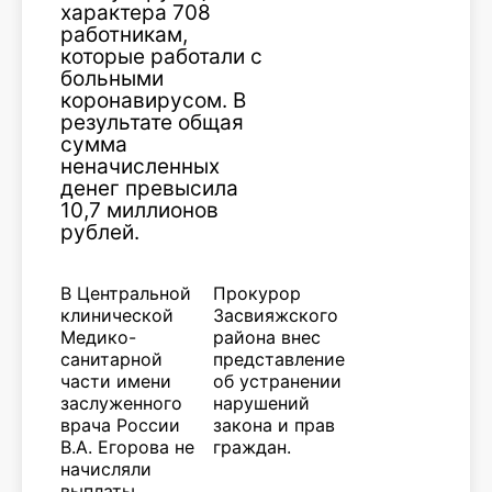
характера 708
работникам,
которые работали с
больными
коронавирусом. В
результате общая
сумма
неначисленных
денег превысила
10,7 миллионов
рублей.
В Центральной
Прокурор
клинической
Засвияжского
Медико-
района внес
санитарной
представление
части имени
об устранении
заслуженного
нарушений
врача России
закона и прав
В.А. Егорова не
граждан.
начисляли
выплаты