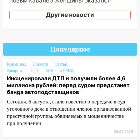
новый кавалер женщины оказался
рецидивистом
Другие новости
14:26
В Ульяновске ограничат движение
по улице Ефремова
14:23
67% ульяновцев готовы
передумать увольняться, если им
Популярное
повысят зарплату
14:01
Инсценировали ДТП и получили
Криминал
Новости
Статьи
более 4,6 миллиона рублей: перед
#аварии
#ДТП
#СК
#УМВД
судом предстанет банда
Инсценировали ДТП и получили более 4,6
автоподставщиков
миллиона рублей: перед судом предстанет
банда автоподставщиков
13:36
В Инзе произошел крупный пожар
Сегодня, 6 августа, стало известно о передаче в суд
13:00
В суде защитили репутацию
уголовного дела в отношении членов организованной
мужчины, которого необоснованно
преступной группы, обвиняемых в мошенничестве
обвиняли в жестоком обращении с
при получении
животными
06.08.2026
12:28
Миллион на «льготниках»: в