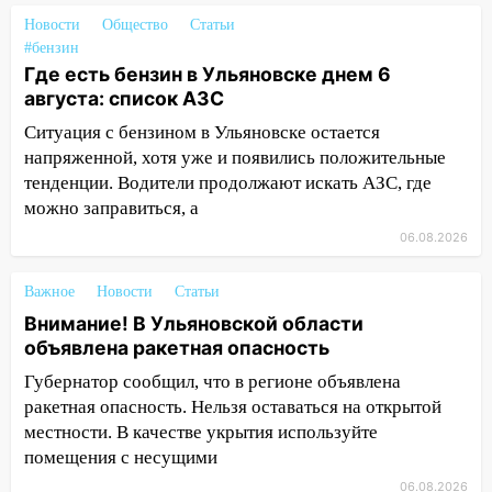
Ульяновской области перевозчик
Новости
Общество
Статьи
провернул хитрую схему с чужими
#бензин
проездными
Где есть бензин в Ульяновске днем 6
августа: список АЗС
12:10
Ульяновский алиментщик накопил
120 тысяч долга
Ситуация с бензином в Ульяновске остается
напряженной, хотя уже и появились положительные
11:49
Снят режим «Ракетная
тенденции. Водители продолжают искать АЗС, где
опасность» на территории Ульяновской
можно заправиться, а
области
06.08.2026
11:30
Кабмин РФ разрешил до 1 июля
2027 года импорт, выпуск и обращение
Важное
Новости
Статьи
бензина Евро 2, Евро 3, Евро 4
Внимание! В Ульяновской области
объявлена ракетная опасность
11:12
Соцсети: на Рябикова автомобиль
врезался в забор
Губернатор сообщил, что в регионе объявлена
ракетная опасность. Нельзя оставаться на открытой
10:27
Где есть бензин в Ульяновске
местности. В качестве укрытия используйте
днем 6 августа: список АЗС
помещения с несущими
10:16
Внимание! В Ульяновской области
06.08.2026