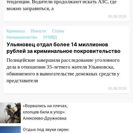
тенденции. Водители продолжают искать АЗС, где
05:00
Кому 6 августа звезды сулят
можно заправиться, а
прибыль, а кому — испытания на
05.08.2026
прочность
05.08.2026
Криминал
Новости
Статьи
22:58
Соцсети: на проспекте Тюленева
#мошенничество
#УМВД
ДТП с мотоциклистом
Ульяновец отдал более 14 миллионов
рублей за криминальное покровительство
20:22
Мошенники обманули 92-летнюю
Полицейские завершили расследование уголовного
жительницу Ульяновской области
дела в отношении 35-летнего жителя Ульяновска,
19:14
Житель Ульяновской области
обвиняемого в вымогательстве денежных средств у
подвез троих незнакомцев на трассе и
представителя
заработал уголовное дело
05.08.2026
18:14
Прогноз погоды на 6 августа в
Ульяновской области
«Ворвались на плечах,
хлопцев били в упор»:
18:00
Мотофристайл, рок и силовой
Алексеево-Дружковка
экстрим: в Ульяновске пройдет
стала могильником для
большой фестиваль «Наше время»
Отдых под звуки сирен:
«птах Мадьяра»