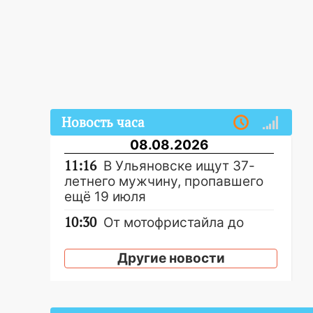
Новость часа
08.08.2026
11:16
В Ульяновске ищут 37-
летнего мужчину, пропавшего
ещё 19 июля
10:30
От мотофристайла до
прогулки с хаски: куда сходить
в Ульяновской области 8–9
Другие новости
августа
10:11
Директора ульяновской
«Нефтяной топливной