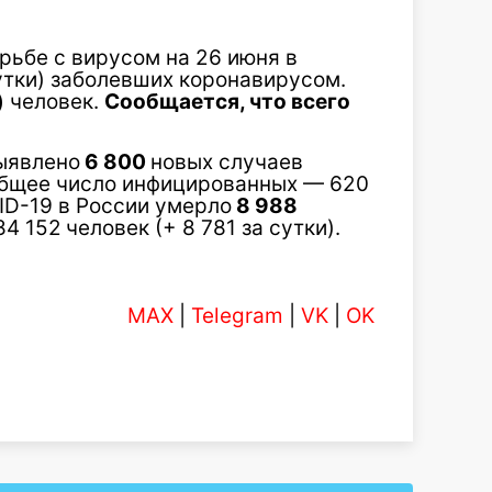
рьбе с вирусом на 26 июня в
сутки) заболевших коронавирусом.
)
человек.
Сообщается, что всего
выявлено
6 800
новых случаев
Общее число инфицированных — 620
ID-19 в России умерло
8 988
84 152
человек (+ 8 781 за сутки).
MAX
|
Telegram
|
VK
|
OK