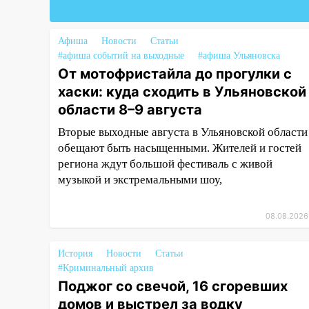
компании» будут судить за
неуплату 48,4 млн рублей
налогов
Афиша
Новости
Статьи
#афиша событий на выходные
#афиша Ульяновска
09:28
Дети на дорогах:
От мотофристайла до прогулки с
пострадали велосипедисты,
хаски: куда сходить в Ульяновской
мотоциклисты и пешеходы.
области 8–9 августа
Обзор крупных аварий в
Ульяновской области
Вторые выходные августа в Ульяновской области
обещают быть насыщенными. Жителей и гостей
08:30
Поджог со свечой, 16
региона ждут большой фестиваль с живой
сгоревших домов и выстрел за
музыкой и экстремальными шоу,
водку
07:50
Какая погоды будет днем
08.08.2026
8 августа
06:45
Императорский мост в
История
Новости
Статьи
Ульяновске останется
#Криминальный архив
закрытым до утра 10 августа
Поджог со свечой, 16 сгоревших
домов и выстрел за водку
05:18
Судьба готовит сюрприз: