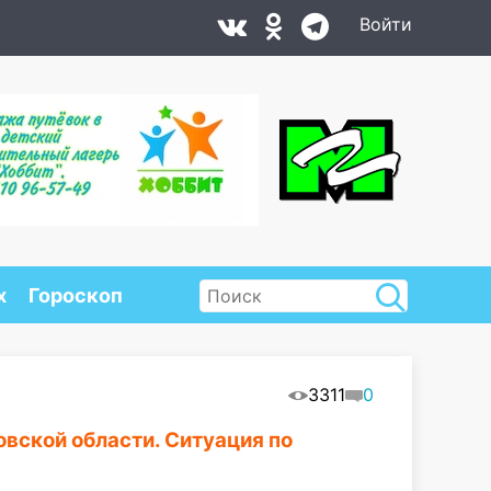
Войти
х
Гороскоп
3311
0
овской области. Ситуация по