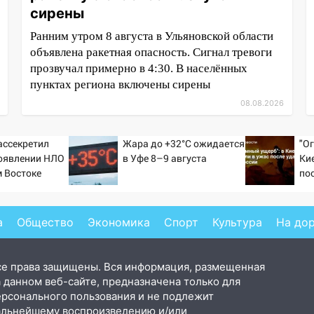
сирены
Ранним утром 8 августа в Ульяновской области
объявлена ракетная опасность. Сигнал тревоги
прозвучал примерно в 4:30. В населённых
пунктах региона включены сирены
08.08.2026
ассекретил
Жара до +32°C ожидается
"О
оявлении НЛО
в Уфе 8–9 августа
Ки
 Востоке
по
а
Общество
Экономика
Спорт
Культура
На до
се права защищены. Вся информация, размещенная
 данном веб-сайте, предназначена только для
ерсонального пользования и не подлежит
альнейшему воспроизведению и/или