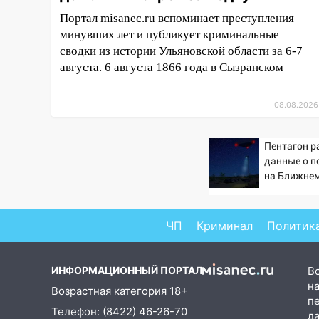
гороскоп на 8 августа — кому
Портал misanec.ru вспоминает преступления
повезет с деньгами, а кого
минувших лет и публикует криминальные
ждет неожиданная встреча
сводки из истории Ульяновской области за 6-7
августа. 6 августа 1866 года в Сызранском
04:47
В Ульяновской области
объявили ракетную опасность:
звучат сирены
08.08.2026
07.08.2026
20:40
Ульяновские аграрии
Пентагон р
смогут купить тракторы с
данные о п
отсрочкой платежа до декабря
на Ближнем
19:34
В следственном
управлении состоялось
ЧП
Криминал
Политик
торжественное мероприятие,
приуроченное к празднованию
Дня сотрудника органов
ИНФОРМАЦИОННЫЙ ПОРТАЛ
В
следствия Российской
на
Возрастная категория 18+
Федерации
п
Телефон: (8422) 46-26-70
д