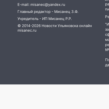
19:30
Ульяновцев приглашают
р
E-mail: misanec@yandex.ru
поддержать «Симбирскую
п
Главный редактор - Мисанец З.Ф.
чебурашку» на фестивале
Р
«ФормАРТ»
Учредитель - ИП Мисанец Р.Р.
"
© 2014-2026 Новости Ульяновска онлайн
18:11
Ульяновская область
з
misanec.ru
стала пилотным регионом
с
проекта «Культурное
м
долголетие»
р
№Ф
17:16
В реанимацию
Ульяновской областной
П
больницы поступили шесть
д
новых аппаратов ИВЛ
16:51
В Чердаклинском районе
ремонтируют дороги, ставят
остановки и проводят новое
освещение
16:35
В Ульяновске установили
ещё девять бункеров для