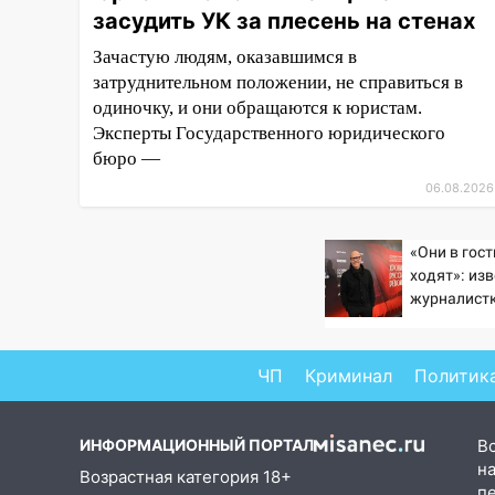
засудить УК за плесень на стенах
завели дело на агрессивную
женщину
Зачастую людям, оказавшимся в
затруднительном положении, не справиться в
15:47
На улице Радищева
одиночку, и они обращаются к юристам.
сбили курьера: крупная авария
в Ульяновске
Эксперты Государственного юридического
бюро —
15:15
Проводил до квартиры и
06.08.2026
ограбил: новый кавалер
женщины оказался
рецидивистом
«Они в гос
ходят»: из
14:26
В Ульяновске ограничат
журналист
движение по улице Ефремова
подтверди
Бондарчука
14:23
67% ульяновцев готовы
ЧП
Криминал
Политик
передумать увольняться, если
им повысят зарплату
14:01
Инсценировали ДТП и
ИНФОРМАЦИОННЫЙ ПОРТАЛ
В
получили более 4,6 миллиона
на
Возрастная категория 18+
рублей: перед судом
п