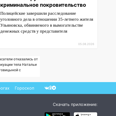
криминальное покровительство
Полицейские завершили расследование
уголовного дела в отношении 35-летнего жителя
Ульяновска, обвиняемого в вымогательстве
денежных средств у представителя
05.08.2026
асатели отказались от
акуации тела Натальи
говицыной с
митысячника
рогах
Гороскоп
Скачать приложение: