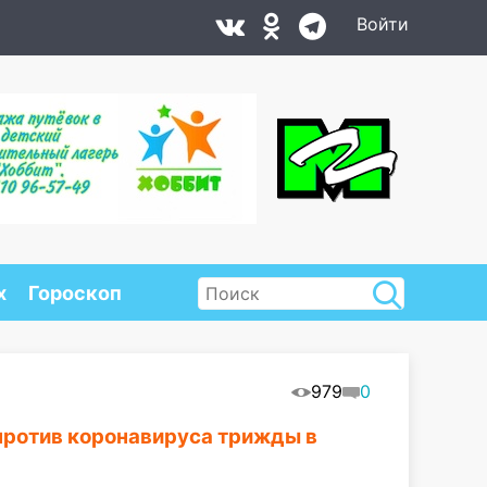
Войти
х
Гороскоп
979
0
против коронавируса трижды в