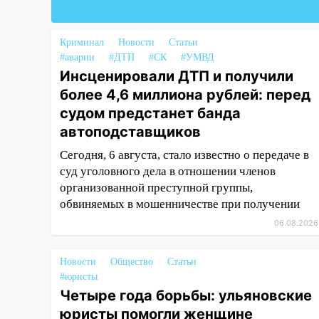
18:02
В Ульяновск едут звезды
баскетбола!
Криминал
Новости
Статьи
#аварии
#ДТП
#СК
#УМВД
17:08
Ульяновский областной
Инсценировали ДТП и получили
суд оставил в силе приговор
более 4,6 миллиона рублей: перед
руководству
«УльяновскФармации» за
судом предстанет банда
махинации на 3,2 млн рублей
автоподставщиков
16:09
Ветераны легкой
Сегодня, 6 августа, стало известно о передаче в
атлетики из Ульяновска
суд уголовного дела в отношении членов
успешно выступили на
организованной преступной группы,
Чемпионате России
обвиняемых в мошенничестве при получении
06.08.2026
16:02
В Ульяновской области
убрали более 28% площадей
зерновых и зернобобовых
Новости
Общество
Статьи
культур
#юристы
Четыре года борьбы: ульяновские
15:51
Бросила кирпич в жену
юристы помогли женщине
брата: в Ульяновской области