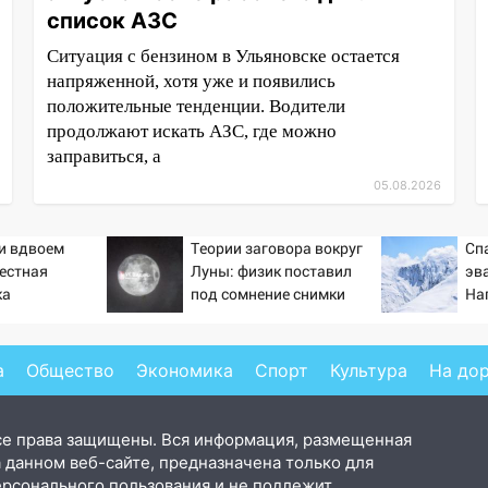
список АЗС
Ситуация с бензином в Ульяновске остается
напряженной, хотя уже и появились
положительные тенденции. Водители
продолжают искать АЗС, где можно
заправиться, а
05.08.2026
ти вдвоем
Теории заговора вокруг
Сп
вестная
Луны: физик поставил
эв
ка
под сомнение снимки
На
ла роман
NASA
се
 и Исаковой
а
Общество
Экономика
Спорт
Культура
На до
се права защищены. Вся информация, размещенная
 данном веб-сайте, предназначена только для
ерсонального пользования и не подлежит