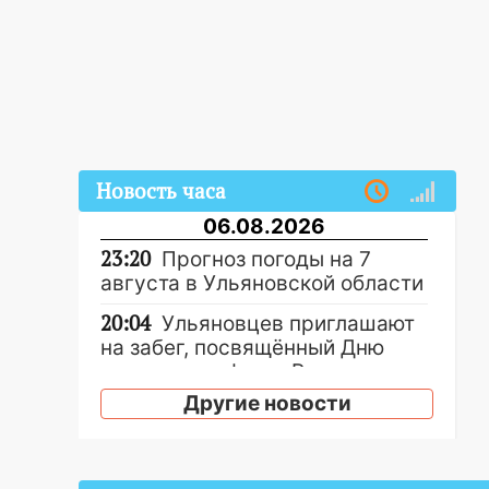
Новость часа
06.08.2026
23:20
Прогноз погоды на 7
августа в Ульяновской области
20:04
Ульяновцев приглашают
на забег, посвящённый Дню
воздушного флота России
Другие новости
19:12
В Ульяновской области
руководителя частной
компании наказали за сокрытие
прошлого своего сотрудник