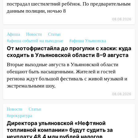
пострадал шестилетний ребёнок. По предварительным
13:12
Дерево пробило крышу дома на
данным полиции, ночью 8
Новгородской в Ульяновске и рухнуло
08.08.2026
на электрощит
13:10
В Заволжском районе дерево
Афиша
Новости
Статьи
#афиша событий на выходные
упало во дворе
#афиша Ульяновска
От мотофристайла до прогулки с хаски: куда
13:08
Ураган ударил по Ульяновску:
сходить в Ульяновской области 8–9 августа
сорванные крыши, поваленные деревья,
Вторые выходные августа в Ульяновской области
затопленные улицы и остановившиеся
обещают быть насыщенными. Жителей и гостей
трамваи
региона ждут большой фестиваль с живой музыкой и
12:17
Ульяновск накрыл крупный град:
экстремальными шоу,
после ливня город снова уходит под
08.08.2026
воду
12:12
Прокуратура взяла на контроль
Новости
Статьи
#прокуратура
ДТП с шестилетним ребёнком на улице
Директора ульяновской «Нефтяной
Федерации
топливной компании» будут судить за
12:01
Пьяная женщина сбила
неуплату 48,4 млн рублей налогов