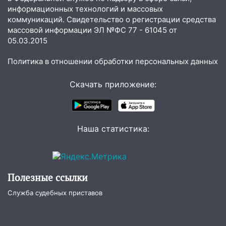
состоялось торжественное
информационных технологий и массовых
мероприятие, приуроченное к
коммуникаций. Свидетельство о регистрации средства
празднованию Дня сотрудника органов
массовой информации ЭЛ №ФС 77 - 61045 от
следствия Российской Федерации
05.03.2015
19:30
Ульяновцев приглашают
Политика в отношении обработки персональных данных
поддержать «Симбирскую чебурашку»
на фестивале «ФормАРТ»
Скачать приложение:
18:11
Ульяновская область стала
пилотным регионом проекта
«Культурное долголетие»
Наша статистика:
17:23
Прогноз погоды в Ульяновской
области на 8 августа
17:16
В реанимацию Ульяновской
Полезные ссылки
областной больницы поступили шесть
новых аппаратов ИВЛ
Служба судебных приставов
16:51
В Чердаклинском районе
ремонтируют дороги, ставят остановки