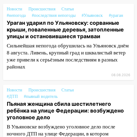
13:47
На Нижней Террасе мощным
ветром вырвало дерево с корнем
Новости
Происшествия
Статьи
#непогода
#последствия непогоды
#Ульяновск
#ураган
13:46
Сильный ветер сорвал крышу с
Ураган ударил по Ульяновску: сорванные
СТО на проспекте Созидателей
крыши, поваленные деревья, затопленные
улицы и остановившиеся трамваи
13:35
Непогода продолжает бить по
транспорту: в Ульяновске трамвай
Сильнейшая непогода обрушилась на Ульяновск днём
сошёл с рельсов
8 августа. Ливень, крупный град и шквалистый ветер
уже привели к серьёзным последствиям в разных
13:22
Упавшие деревья перекрыли
районах
дороги в Ульяновске: фото
08.08.2026
13:17
Непогода в Ульяновске не
закончится сегодня: сильные ливни
Новости
Происшествия
Статьи
сохранятся 9 августа
#ДТП
#пьяный водитель
Пьяная женщина сбила шестилетнего
13:15
Трижды «брал в долг» без спроса:
ребёнка на улице Федерации: возбуждено
житель Вешкаймского района похитил у
уголовное дело
знакомого 191 тысячу рублей
В Ульяновске возбуждено уголовное дело после
13:14
Ураган оторвал светофор на
ночного ДТП на улице Федерации, в котором
проспекте Филатова в Ульяновске