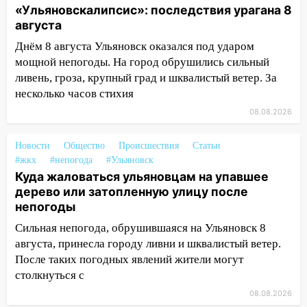
на улице Любови Шевцовой рухнул
«Ульяновскалипсис»: последствия урагана 8
светофор
августа
14:14
Студента из Ульяновска обманули
Днём 8 августа Ульяновск оказался под ударом
мошенники под видом преподавателя
мощной непогоды. На город обрушились сильный
ливень, гроза, крупный град и шквалистый ветер. За
14:12
Куда жаловаться ульяновцам на
несколько часов стихия
упавшее дерево или затопленную улицу
08.08.2026
после непогоды
13:59
В Новом городе ураганным
Новости
Общество
Происшествия
Статьи
ветром сорвало опалубку со
#жкх
#непогода
#Ульяновск
строящегося дома
Куда жаловаться ульяновцам на упавшее
дерево или затопленную улицу после
13:54
В мэрии Ульяновска рассказали,
непогоды
как устраняют последствия мощного
шторма
Сильная непогода, обрушившаяся на Ульяновск 8
августа, принесла городу ливни и шквалистый ветер.
13:49
Стихия продолжает крушить
После таких погодных явлений жители могут
Ульяновск: дерево рухнуло на дом на
столкнуться с
Орджоникидзе
08.08.2026