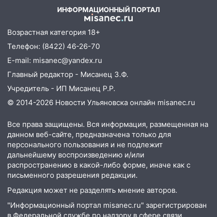
ИНФОРМАЦИОННЫЙ ПОРТАЛ
07:50
Какая погоды будет днем 8
августа
Возрастная категория 18+
06:45
Императорский мост в
Телефон: (8422) 46-26-70
Ульяновске останется закрытым до
E-mail: misanec@yandex.ru
утра 10 августа
Главный редактор - Мисанец З.Ф.
05:18
Судьба готовит сюрприз: гороскоп
Учредитель - ИП Мисанец Р.Р.
на 8 августа — кому повезет с
деньгами, а кого ждет неожиданная
© 2014-2026 Новости Ульяновска онлайн
misanec.ru
встреча
Все права защищены. Вся информация, размещенная на
04:47
В Ульяновской области объявили
данном веб-сайте, предназначена только для
ракетную опасность: звучат сирены
персонального пользования и не подлежит
дальнейшему воспроизведению и/или
07.08.2026
распространению в какой-либо форме, иначе как с
20:40
Ульяновские аграрии смогут
письменного разрешения редакции.
купить тракторы с отсрочкой платежа
Редакция может не разделять мнение авторов.
до декабря
"Информационный портал misanec.ru" зарегистрирован
19:34
В следственном управлении
в Федеральной службе по надзору в сфере связи,