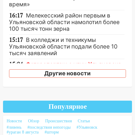
время»
16:17
Мелекесский район первым в
Ульяновской области намолотил более
100 тысяч тонн зерна
15:17
В колледжи и техникумы
Ульяновской области подали более 10
тысяч заявлений
15:04
Фоторепортаж с улиц Ульяновска
после шторма: поваленные деревья и
Другие новости
затопленные улицы
14:28
Ураган вырвал остановку на улице
Деева в Заволжье
14:26
Популярное
Жители Ульяновска сами
пытаются расчистить ливнёвки, не
дождавшись коммунальщиков
Новости
Обзор
Происшествия
Статьи
#ливень
#последствия непогоды
#Ульяновск
14:16
Шторм продолжает ломать город:
#ураган 8 августа
#шторм