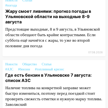
прокуратуры в селах Ульяновской
Новости
Статьи
области привели в порядок детские
#погода
площадки
Жару смоет ливнями: прогноз погоды в
Ульяновской области на выходные 8-9
15:27
Прокуратура проверяет
августа
капремонт школы в селе Кивать
Предстоящие выходные, 8 и 9 августа, в Ульяновской
15:08
В Кузоватово после прокурорской
области обещают быть крайне контрастными. Если
проверки обновили разметку на
суббота ещё начнётся с жары, то уже во второй
пешеходных переходах
половине дня погода
14:40
07.08.2026
На проспекте Гая в Ульяновске
запретили остановку автомобилей на
50-метровом участке
Новости
Общество
Статьи
#АЗС
#бензин
#топливный кризис
14:22
В Новом городе 8 августа пройдет
Где есть бензин в Ульяновске 7 августа:
большой фестиваль «Наше время» с
список АЗС
мотофристайлом и концертом
Наличие топлива на конкретной заправке может
«Мураками»
быстро измениться, поэтому перед поездкой стоит
14:04
Жару смоет ливнями: прогноз
проверять свежесть отметки и нужную марку топлива.
погоды в Ульяновской области на
Заволжский