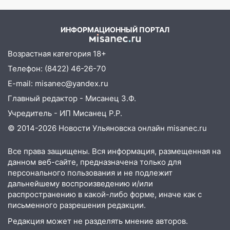
первого массированного
09:35
В Ульяновске директора фирмы
удара
будут судить за неуплату налогов на 48
ИНФОРМАЦИОННЫЙ ПОРТАЛ
млн рублей
08:22
Подросток на питбайке сбил
Возрастная категория 18+
велосипедистку: пострадали двое
Телефон: (8422) 46-26-70
07:20
Жара возвращается: ожидается
E-mail: misanec@yandex.ru
знойный и сухой четверг
Главный редактор - Мисанец З.Ф.
06:00
Под Ульяновском при развороте
Учредитель - ИП Мисанец Р.Р.
пострадал 38-летний водитель
© 2014-2026 Новости Ульяновска онлайн
misanec.ru
иномарки
Все права защищены. Вся информация, размещенная на
05:00
«Каждая пятая женщина и каждый
данном веб-сайте, предназначена только для
второй мужчина в мире сталкиваются с
персонального пользования и не подлежит
алопецией»: врач рассказал, чем может
дальнейшему воспроизведению и/или
быть вызвано облысение и как с этим
распространению в какой-либо форме, иначе как с
справиться
письменного разрешения редакции.
03:30
Гороскоп на 7 августа: пятница
Редакция может не разделять мнение авторов.