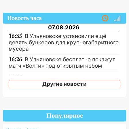
Новость часа
07.08.2026
16:35
В Ульяновске установили ещё
девять бункеров для крупногабаритного
мусора
16:26
В Ульяновске бесплатно покажут
матч «Волги» под открытым небом
16:12
В Ульяновском госуниверситете
разработают отечественный прибор для
Другие новости
цифровой ПЦР
15:47
Ульяновцы могут вернуть деньги
за абонементы закрывшегося фитнес-
клуба «Рекорд-Fitness»
Популярное
15:34
После вмешательства