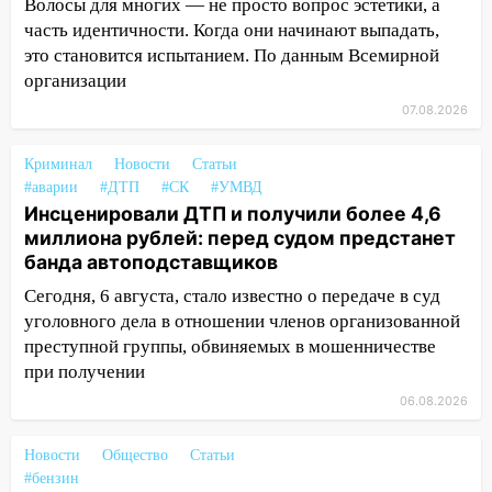
Волосы для многих — не просто вопрос эстетики, а
пострадал 14-летний подросток
часть идентичности. Когда они начинают выпадать,
это становится испытанием. По данным Всемирной
12:00
Где есть бензин в Ульяновске 7
организации
августа: список АЗС
07.08.2026
11:50
Заснул рядом с ребёнком и
случайно задушил его: суд вынес
Криминал
Новости
Статьи
приговор
#аварии
#ДТП
#СК
#УМВД
11:38
Инсценировали ДТП и получили более 4,6
В Ленинском районе пожар
миллиона рублей: перед судом предстанет
полностью уничтожил дачный дом и
банда автоподставщиков
сарай
Сегодня, 6 августа, стало известно о передаче в суд
11:38
В Госдуме предложили отменить
уголовного дела в отношении членов организованной
ЕГЭ с 2027 года
преступной группы, обвиняемых в мошенничестве
11:25
В Ульяновске ИИ будет выявлять
при получении
нарушителей на контейнерных
06.08.2026
площадках
11:20
Ульяновская шахматистка
Новости
Общество
Статьи
Валерия Клейменова выиграла два
#бензин