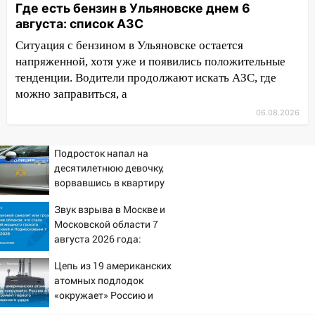
Где есть бензин в Ульяновске днем 6
золота в составе сборной мира
августа: список АЗС
11:16
В Ульяновске открыли памятную
Ситуация с бензином в Ульяновске остается
доску декабристу Кондратию Рылееву
напряженной, хотя уже и появились положительные
10:40
В Ульяновске спасатели ночью
тенденции. Водители продолжают искать АЗС, где
нашли потерявшегося в заброшенных
можно заправиться, а
садах 79-летнего мужчину
06.08.2026
10:26
На нескольких улицах Ульяновска
временно отключили холодную воду
Подросток напал на
десятилетнюю девочку,
10:14
В Ульяновске двоих участников
ворвавшись в квартиру
коррупционной схемы при ЦГКБ
отправили в колонию на 7 и 8 лет
Звук взрыва в Москве и
Московской области 7
09:52
Ночью беспилотники сбили над
августа 2026 года:
соседними Татарстаном и Саратовской
Причины, источник,
областью
Цепь из 19 американских
откуда был громкий
атомных подлодок
хлопок
09:41
Диана Шурыгина уверовала в
«окружает» Россию и
Бога в СИЗО
Китай: это инструмент