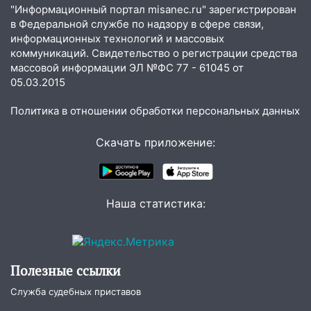
принесет прилив творческой энергии и
"Информационный портал misanec.ru" зарегистрирован
отличные шансы исправить старые
в Федеральной службе по надзору в сфере связи,
ошибки
информационных технологий и массовых
06.08.2026
коммуникаций. Свидетельство о регистрации средства
массовой информации ЭЛ №ФС 77 - 61045 от
23:20
Прогноз погоды на 7 августа в
05.03.2015
Ульяновской области
Политика в отношении обработки персональных данных
20:04
Ульяновцев приглашают на забег,
посвящённый Дню воздушного флота
Скачать приложение:
России
19:12
В Ульяновской области
руководителя частной компании
наказали за сокрытие прошлого своего
Наша статистика:
сотрудник
18:02
В Ульяновск едут звезды
баскетбола!
Полезные ссылки
17:08
Ульяновский областной суд
Служба судебных приставов
оставил в силе приговор руководству