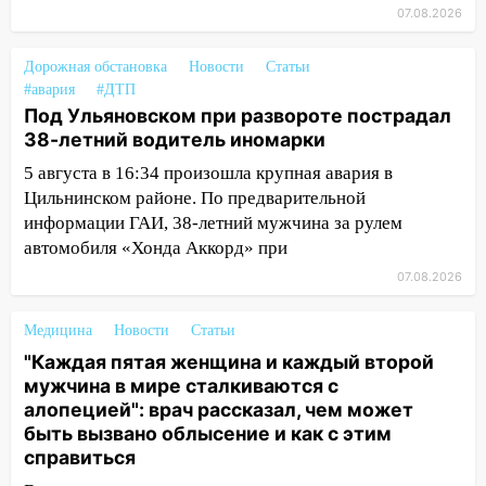
выходные 8-9 августа
07.08.2026
13:30
В Ульяновске транспортные
полицейские проведут акцию «Час
Дорожная обстановка
Новости
Статьи
пассажира»
#авария
#ДТП
Под Ульяновском при развороте пострадал
13:20
В Ульяновске за один день
38-летний водитель иномарки
обокрали женщину на пляже и
5 августа в 16:34 произошла крупная авария в
подростка в сквере
Цильнинском районе. По предварительной
13:01
В Димитровграде мужчина
информации ГАИ, 38-летний мужчина за рулем
выбросил из машины страйкбольную
автомобиля «Хонда Аккорд» при
гранату: его задержали
07.08.2026
12:34
На Ульяновскую область
надвигается сильнейшая непогода: град
Медицина
Новости
Статьи
и шквал до 27 м/с
"Каждая пятая женщина и каждый второй
мужчина в мире сталкиваются с
12:31
Ульяновец хотел купить иномарку
алопецией": врач рассказал, чем может
из Европы и потерял 760 тысяч рублей
быть вызвано облысение и как с этим
12:20
справиться
В Чердаклинском районе
столкнулись «Лада» и Chevrolet: