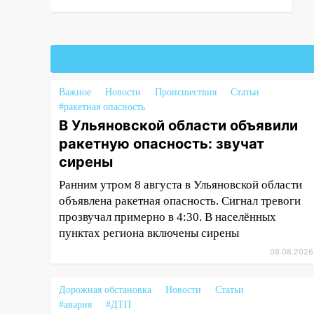
смогут купить тракторы с
отсрочкой платежа до декабря
19:34
В следственном
управлении состоялось
торжественное мероприятие,
Важное
Новости
Происшествия
Статьи
приуроченное к празднованию
#ракетная опасность
Дня сотрудника органов
В Ульяновской области объявили
следствия Российской
ракетную опасность: звучат
Федерации
сирены
19:30
Ульяновцев приглашают
Ранним утром 8 августа в Ульяновской области
поддержать «Симбирскую
объявлена ракетная опасность. Сигнал тревоги
чебурашку» на фестивале
прозвучал примерно в 4:30. В населённых
«ФормАРТ»
пунктах региона включены сирены
18:11
Ульяновская область
08.08.2026
стала пилотным регионом
проекта «Культурное
долголетие»
Дорожная обстановка
Новости
Статьи
#авария
#ДТП