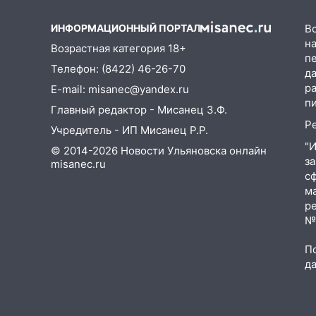
15:47
Ульяновцы могут
ИНФОРМАЦИОННЫЙ ПОРТАЛ
В
вернуть деньги за абонементы
на
Возрастная категория 18+
закрывшегося фитнес-клуба
п
«Рекорд-Fitness»
Телефон: (8422) 46-26-70
д
р
E-mail: misanec@yandex.ru
15:34
После вмешательства
п
прокуратуры в селах
Главный редактор - Мисанец З.Ф.
Ульяновской области привели
Р
Учредитель - ИП Мисанец Р.Р.
в порядок детские площадки
"
© 2014-2026 Новости Ульяновска онлайн
з
15:27
misanec.ru
Прокуратура проверяет
с
капремонт школы в селе
м
Кивать
р
15:08
№Ф
В Кузоватово после
прокурорской проверки
П
обновили разметку на
д
пешеходных переходах
14:40
На проспекте Гая в
Ульяновске запретили