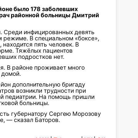
йоне было 178 заболевших
врач районной больницы Дмитрий
м. Среди инфицированных девять
м режиме. В специальном «боксе»,
 находится пять человек. В
орме. Тяжёлых пациентов
евших подростков нет.
ая. В районе проживает много
 домой.
айон дополнительную бригаду
атров возникли трудности при
ой педиатрии. На помощь пришли
тковой больницы.
сть губернатору Сергею Морозову
, — сказал Баторов.