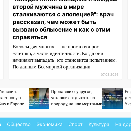
второй мужчина в мире
сталкиваются с алопецией": врач
рассказал, чем может быть
вызвано облысение и как с этим
справиться
Волосы для многих — не просто вопрос
эстетики, а часть идентичности. Когда они
начинают выпадать, это становится испытанием.
По данным Всемирной организации
07.08.2026
бъяснил,
Пропавших супругов,
Евр
тает новую
уехавших отдыхать на
де
йну в Европе
природу, нашли мертвыми
Ук
й
на заднем сиденье
гр
автомобиля
а
Общество
Экономика
Спорт
Культура
На до