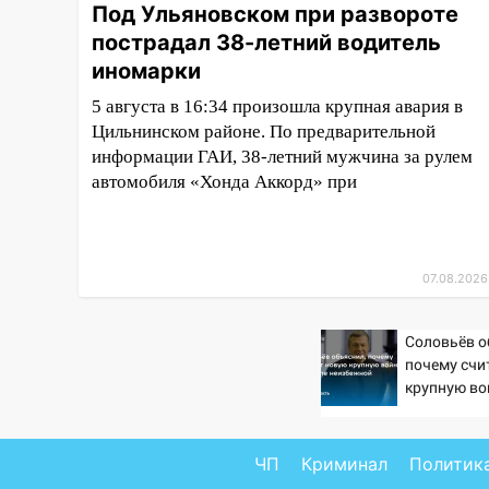
17:16
В реанимацию
Под Ульяновском при развороте
Ульяновской областной
пострадал 38-летний водитель
больницы поступили шесть
иномарки
новых аппаратов ИВЛ
5 августа в 16:34 произошла крупная авария в
16:51
В Чердаклинском районе
Цильнинском районе. По предварительной
ремонтируют дороги, ставят
информации ГАИ, 38-летний мужчина за рулем
остановки и проводят новое
автомобиля «Хонда Аккорд» при
освещение
16:35
В Ульяновске установили
ещё девять бункеров для
крупногабаритного мусора
07.08.2026
16:26
В Ульяновске бесплатно
покажут матч «Волги» под
Соловьёв о
почему счи
открытым небом
крупную во
16:12
В Ульяновском
неизбежно
госуниверситете разработают
отечественный прибор для
ЧП
Криминал
Политик
цифровой ПЦР