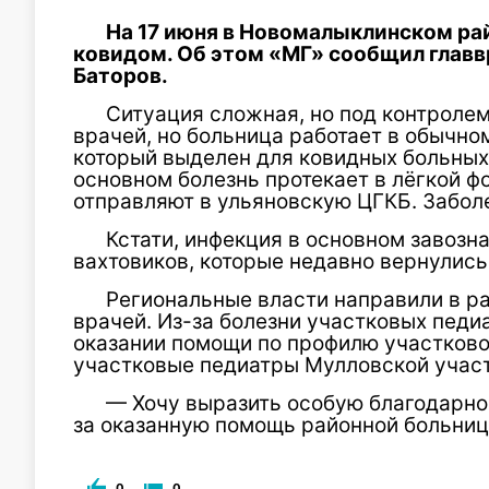
На 17 июня в Новомалыклинском ра
ковидом. Об этом «МГ» сообщил глав
Баторов.
Ситуация сложная, но под контроле
врачей, но больница работает в обычно
который выделен для ковидных больных,
основном болезнь протекает в лёгкой ф
отправляют в ульяновскую ЦГКБ. Забол
Кстати, инфекция в основном завозн
вахтовиков, которые недавно вернулись
Региональные власти направили в р
врачей. Из-за болезни участковых педи
оказании помощи по профилю участков
участковые педиатры Мулловской учас
— Хочу выразить особую благодарно
за оказанную помощь районной больнице
0
0