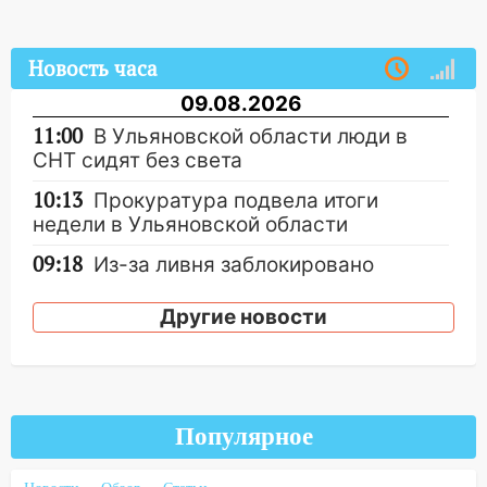
Новость часа
09.08.2026
11:00
В Ульяновской области люди в
СНТ сидят без света
10:13
Прокуратура подвела итоги
недели в Ульяновской области
09:18
Из-за ливня заблокировано
движение трамваев в Ульяновске
Другие новости
09:15
Ураган, изнасилование ребенка,
автоподставы и атака беспилотников:
важные итоги прошедшей недели в
Ульяновской области
Популярное
08:20
В Ульяновске восстановили
трамвайную и троллейбусную