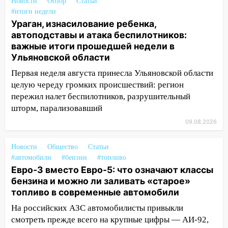
инфраструктуру после шторма.
Новости
Обзор
Статьи
#итоги недели
08:19
Внимание! В Цильнинском районе
Ураган, изнасилование ребенка,
пропал 67-летний мужчина
автоподставы и атака беспилотников:
важные итоги прошедшей недели в
08:11
На Ульяновск снова надвигается
Ульяновской области
непогода
Первая неделя августа принесла Ульяновской области
07:30
Евро-3 вместо Евро-5: что
целую череду громких происшествий: регион
означают классы бензина и можно ли
пережил налет беспилотников, разрушительный
заливать «старое» топливо в
шторм, парализовавший
современные автомобили
09.08.2026
06:30
Какая погода будет в Ульяновской
области днем 9 августа
Новости
Общество
Статьи
#автомобили
#бензин
#топливо
05:05
День, когда всё может
Евро-3 вместо Евро-5: что означают классы
измениться: гороскоп на 9 августа —
бензина и можно ли заливать «старое»
три знака получат шанс, который нельзя
топливо в современные автомобили
упустить
На российских АЗС автомобилисты привыкли
08.08.2026
смотреть прежде всего на крупные цифры — АИ-92,
20:10
Во время урагана в Ульяновске на