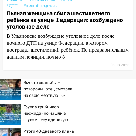
14:12
Куда жаловаться ульяновцам на
#ДТП
#пьяный водитель
Пьяная женщина сбила шестилетнего
упавшее дерево или затопленную улицу
ребёнка на улице Федерации: возбуждено
после непогоды
уголовное дело
13:59
В Новом городе ураганным
В Ульяновске возбуждено уголовное дело после
ветром сорвало опалубку со
ночного ДТП на улице Федерации, в котором
строящегося дома
пострадал шестилетний ребёнок. По предварительным
13:54
В мэрии Ульяновска рассказали,
данным полиции, ночью 8
как устраняют последствия мощного
08.08.2026
шторма
13:49
Стихия продолжает крушить
Вместо свадьбы –
Ульяновск: дерево рухнуло на дом на
похороны: отец смотрел
Орджоникидзе
на свою мертвую 16-
летнюю дочь и не мог
13:47
На Нижней Террасе мощным
Группа грибников
сдержать слезы
ветром вырвало дерево с корнем
неожиданно нашли в
глухом лесу одинокую
13:46
Сильный ветер сорвал крышу с
испуганную маленькую
СТО на проспекте Созидателей
Итоги 40-дневного плана
девочку с игрушкой