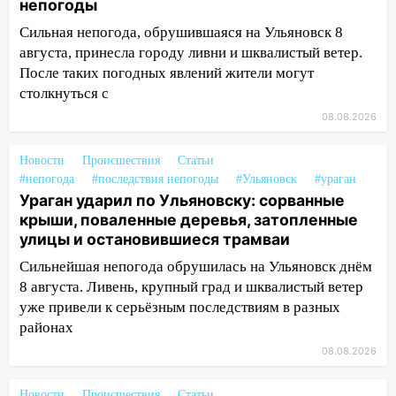
непогоды
15:17
В колледжи и техникумы
Сильная непогода, обрушившаяся на Ульяновск 8
Ульяновской области подали более 10
августа, принесла городу ливни и шквалистый ветер.
тысяч заявлений
После таких погодных явлений жители могут
столкнуться с
15:04
Фоторепортаж с улиц Ульяновска
после шторма: поваленные деревья и
08.08.2026
затопленные улицы
Новости
Происшествия
Статьи
14:28
Ураган вырвал остановку на улице
#непогода
#последствия непогоды
#Ульяновск
#ураган
Деева в Заволжье
Ураган ударил по Ульяновску: сорванные
14:26
крыши, поваленные деревья, затопленные
Жители Ульяновска сами
улицы и остановившиеся трамваи
пытаются расчистить ливнёвки, не
дождавшись коммунальщиков
Сильнейшая непогода обрушилась на Ульяновск днём
8 августа. Ливень, крупный град и шквалистый ветер
14:16
Шторм продолжает ломать город:
уже привели к серьёзным последствиям в разных
на улице Любови Шевцовой рухнул
районах
светофор
08.08.2026
14:14
Студента из Ульяновска обманули
мошенники под видом преподавателя
Новости
Происшествия
Статьи