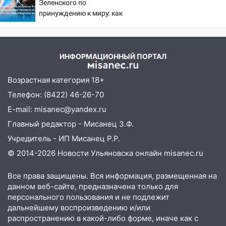
Зеленского по
13:35
Непогода продолжает бить по
принуждению к миру: как
транспорту: в Ульяновске трамвай
ответила Россия, полный
сошёл с рельсов
разбор провала операции
Украины от военкора
13:22
Упавшие деревья перекрыли
Коца
ИНФОРМАЦИОННЫЙ ПОРТАЛ
дороги в Ульяновске: фото
13:17
Непогода в Ульяновске не
Возрастная категория 18+
закончится сегодня: сильные ливни
Телефон: (8422) 46-26-70
сохранятся 9 августа
E-mail: misanec@yandex.ru
13:15
Трижды «брал в долг» без спроса:
Главный редактор - Мисанец З.Ф.
житель Вешкаймского района похитил у
Учредитель - ИП Мисанец Р.Р.
знакомого 191 тысячу рублей
© 2014-2026 Новости Ульяновска онлайн
misanec.ru
13:14
Ураган оторвал светофор на
проспекте Филатова в Ульяновске
Все права защищены. Вся информация, размещенная на
данном веб-сайте, предназначена только для
13:12
Дерево пробило крышу дома на
персонального пользования и не подлежит
Новгородской в Ульяновске и рухнуло
дальнейшему воспроизведению и/или
на электрощит
распространению в какой-либо форме, иначе как с