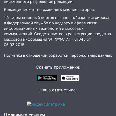
письменного разрешения редакции.
13:10
В Заволжском районе дерево
упало во дворе
Редакция может не разделять мнение авторов.
13:08
"Информационный портал misanec.ru" зарегистрирован
Ураган ударил по Ульяновску:
в Федеральной службе по надзору в сфере связи,
сорванные крыши, поваленные деревья,
информационных технологий и массовых
затопленные улицы и остановившиеся
коммуникаций. Свидетельство о регистрации средства
трамваи
массовой информации ЭЛ №ФС 77 - 61045 от
12:17
Ульяновск накрыл крупный град:
05.03.2015
после ливня город снова уходит под
Политика в отношении обработки персональных данных
воду
12:12
Прокуратура взяла на контроль
Скачать приложение:
ДТП с шестилетним ребёнком на улице
Федерации
12:01
Пьяная женщина сбила
Наша статистика:
шестилетнего ребёнка на улице
Федерации: возбуждено уголовное дело
11:16
В Ульяновске ищут 37-летнего
мужчину, пропавшего ещё 19 июля
Полезные ссылки