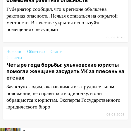
объявлена ракетная опасность
11:49
Снят режим «Ракетная
Губернатор сообщил, что в регионе объявлена
опасность» на территории Ульяновской
ракетная опасность. Нельзя оставаться на открытой
области
местности. В качестве укрытия используйте
11:30
Кабмин РФ разрешил до 1 июля
помещения с несущими
2027 года импорт, выпуск и обращение
06.08.2026
бензина Евро 2, Евро 3, Евро 4
11:12
Соцсети: на Рябикова автомобиль
Новости
Общество
Статьи
#юристы
врезался в забор
Четыре года борьбы: ульяновские юристы
10:27
Где есть бензин в Ульяновске
помогли женщине засудить УК за плесень на
днем 6 августа: список АЗС
стенах
10:16
Внимание! В Ульяновской области
Зачастую людям, оказавшимся в затруднительном
объявлена ракетная опасность
положении, не справиться в одиночку, и они
обращаются к юристам. Эксперты Государственного
10:00
В Старомайнском районе утонул
юридического бюро —
51-летний мужчина
06.08.2026
09:50
В Ульяновске черный коршун
застрял в тепловозе