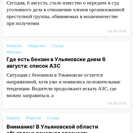
передумать увольняться, если им
Сегодня, 6 августа, стало известно о передаче в суд
повысят зарплату
уголовного дела в отношении членов организованной
преступной группы, обвиняемых в мошенничестве
14:01
Инсценировали ДТП и получили
при получении
более 4,6 миллиона рублей: перед
судом предстанет банда
06.08.2026
автоподставщиков
Новости
Общество
Статьи
13:36
В Инзе произошел крупный пожар
#бензин
13:00
Где есть бензин в Ульяновске днем 6
В суде защитили репутацию
августа: список АЗС
мужчины, которого необоснованно
обвиняли в жестоком обращении с
Ситуация с бензином в Ульяновске остается
животными
напряженной, хотя уже и появились положительные
тенденции. Водители продолжают искать АЗС, где
12:28
Миллион на «льготниках»: в
можно заправиться, а
Ульяновской области перевозчик
провернул хитрую схему с чужими
06.08.2026
проездными
Важное
Новости
Статьи
12:10
Ульяновский алиментщик накопил
Внимание! В Ульяновской области
120 тысяч долга