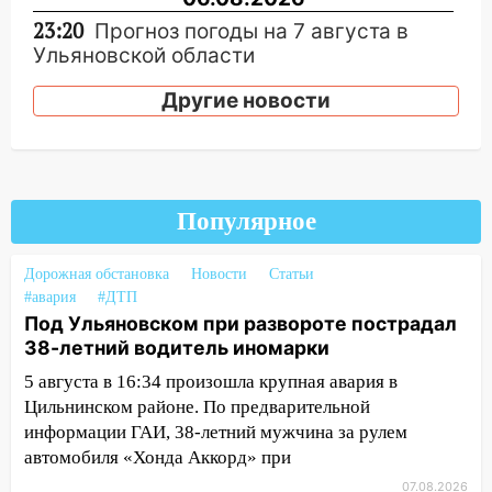
23:20
Прогноз погоды на 7 августа в
Ульяновской области
20:04
Ульяновцев приглашают на забег,
Другие новости
посвящённый Дню воздушного флота
России
19:12
В Ульяновской области
руководителя частной компании
Популярное
наказали за сокрытие прошлого своего
сотрудник
Дорожная обстановка
Новости
Статьи
18:02
В Ульяновск едут звезды
#авария
#ДТП
баскетбола!
Под Ульяновском при развороте пострадал
38-летний водитель иномарки
17:08
Ульяновский областной суд
5 августа в 16:34 произошла крупная авария в
оставил в силе приговор руководству
Цильнинском районе. По предварительной
«УльяновскФармации» за махинации на
информации ГАИ, 38-летний мужчина за рулем
3,2 млн рублей
автомобиля «Хонда Аккорд» при
16:09
Ветераны легкой атлетики из
07.08.2026