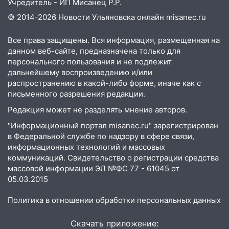
Учредитель - ИП Мисанец Р.Р.
ДТП с мотоциклистом
© 2014-2026 Новости Ульяновска онлайн
misanec.ru
20:22
Мошенники обманули 92-летнюю
жительницу Ульяновской области
Все права защищены. Вся информация, размещенная на
данном веб-сайте, предназначена только для
19:14
Житель Ульяновской области
персонального пользования и не подлежит
подвез троих незнакомцев на трассе и
дальнейшему воспроизведению и/или
заработал уголовное дело
распространению в какой-либо форме, иначе как с
18:14
Прогноз погоды на 6 августа в
письменного разрешения редакции.
Ульяновской области
Редакция может не разделять мнение авторов.
18:00
Мотофристайл, рок и силовой
"Информационный портал misanec.ru" зарегистрирован
экстрим: в Ульяновске пройдет
в Федеральной службе по надзору в сфере связи,
большой фестиваль «Наше время»
информационных технологий и массовых
коммуникаций. Свидетельство о регистрации средства
17:30
Где есть бензин в Ульяновске 5
массовой информации ЭЛ №ФС 77 - 61045 от
августа после рабочего дня: список АЗС
05.03.2015
17:05
«Обыск» по видеосвязи: в
Политика в отношении обработки персональных данных
Ульяновске задержали 19-летнюю
сообщницу мошенников
Скачать приложение: