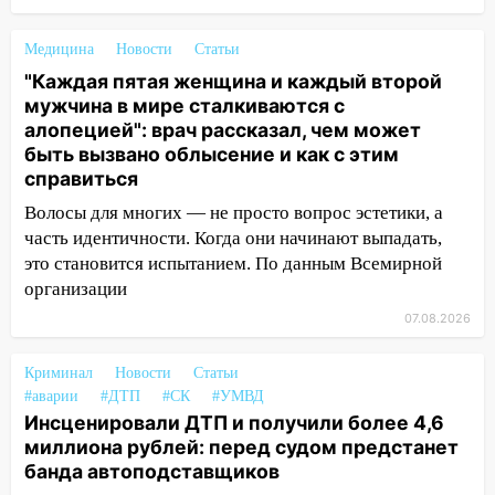
Ульяновска успешно выступили на
Чемпионате России
Медицина
Новости
Статьи
16:02
В Ульяновской области убрали
"Каждая пятая женщина и каждый второй
более 28% площадей зерновых и
мужчина в мире сталкиваются с
зернобобовых культур
алопецией": врач рассказал, чем может
быть вызвано облысение и как с этим
15:51
Бросила кирпич в жену брата: в
справиться
Ульяновской области завели дело на
агрессивную женщину
Волосы для многих — не просто вопрос эстетики, а
часть идентичности. Когда они начинают выпадать,
15:47
На улице Радищева сбили
это становится испытанием. По данным Всемирной
курьера: крупная авария в Ульяновске
организации
15:15
Проводил до квартиры и ограбил:
07.08.2026
новый кавалер женщины оказался
рецидивистом
Криминал
Новости
Статьи
#аварии
#ДТП
#СК
#УМВД
14:26
В Ульяновске ограничат движение
Инсценировали ДТП и получили более 4,6
по улице Ефремова
миллиона рублей: перед судом предстанет
14:23
банда автоподставщиков
67% ульяновцев готовы