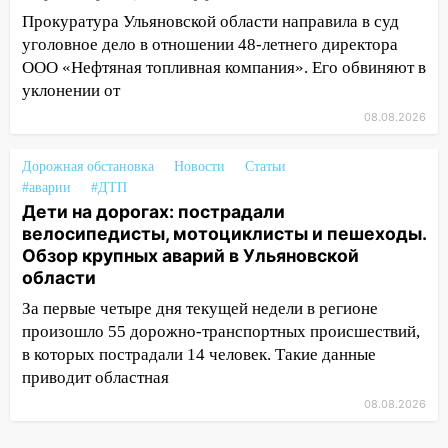
12:12
Прокуратура взяла на контроль
Прокуратура Ульяновской области направила в суд
ДТП с шестилетним ребёнком на улице
уголовное дело в отношении 48-летнего директора
Федерации
ООО «Нефтяная топливная компания». Его обвиняют в
12:01
Пьяная женщина сбила
уклонении от
шестилетнего ребёнка на улице
08.08.2026
Федерации: возбуждено уголовное дело
11:16
В Ульяновске ищут 37-летнего
Дорожная обстановка
Новости
Статьи
мужчину, пропавшего ещё 19 июля
#аварии
#ДТП
Дети на дорогах: пострадали
10:30
От мотофристайла до прогулки с
велосипедисты, мотоциклисты и пешеходы.
хаски: куда сходить в Ульяновской
Обзор крупных аварий в Ульяновской
области 8–9 августа
области
10:11
Директора ульяновской
За первые четыре дня текущей недели в регионе
«Нефтяной топливной компании» будут
произошло 55 дорожно-транспортных происшествий,
судить за неуплату 48,4 млн рублей
в которых пострадали 14 человек. Такие данные
налогов
приводит областная
08.08.2026
09:28
Дети на дорогах: пострадали
велосипедисты, мотоциклисты и