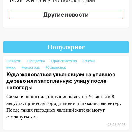
14:26
Жители Ульяновска сами
пытаются расчистить ливнёвки, не
дождавшись коммунальщиков
Другие новости
14:16
Шторм продолжает ломать город:
на улице Любови Шевцовой рухнул
светофор
Популярное
14:14
Студента из Ульяновска обманули
мошенники под видом преподавателя
Новости
Общество
Происшествия
Статьи
14:12
Куда жаловаться ульяновцам на
#жкх
#непогода
#Ульяновск
упавшее дерево или затопленную улицу
Куда жаловаться ульяновцам на упавшее
после непогоды
дерево или затопленную улицу после
непогоды
13:59
В Новом городе ураганным
ветром сорвало опалубку со
Сильная непогода, обрушившаяся на Ульяновск 8
строящегося дома
августа, принесла городу ливни и шквалистый ветер.
После таких погодных явлений жители могут
13:54
В мэрии Ульяновска рассказали,
столкнуться с
как устраняют последствия мощного
08.08.2026
шторма