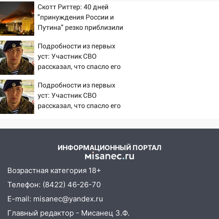
пешеходы. Обзор крупных аварий в
Скотт Риттер: 40 дней
Ульяновской области
"принуждения России и
Путина" резко приблизили
08:30
Поджог со свечой, 16 сгоревших
крах режима Зеленского
домов и выстрел за водку
Подробности из первых
уст: Участник СВО
07:50
Какая погоды будет днем 8
рассказал, что спасло его
августа
в схватке с медведем
Подробности из первых
06:45
Императорский мост в
уст: Участник СВО
Ульяновске останется закрытым до
рассказал, что спасло его
утра 10 августа
в схватке с медведем
05:18
Судьба готовит сюрприз: гороскоп
на 8 августа — кому повезет с
ИНФОРМАЦИОННЫЙ ПОРТАЛ
деньгами, а кого ждет неожиданная
встреча
Возрастная категория 18+
04:47
В Ульяновской области объявили
Телефон: (8422) 46-26-70
ракетную опасность: звучат сирены
E-mail: misanec@yandex.ru
07.08.2026
Главный редактор - Мисанец З.Ф.