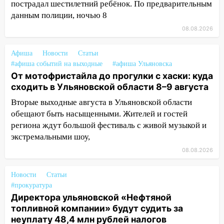
пострадал шестилетний ребёнок. По предварительным
житель Вешкаймского района похитил у
данным полиции, ночью 8
знакомого 191 тысячу рублей
08.08.2026
13:14
Ураган оторвал светофор на
проспекте Филатова в Ульяновске
Афиша
Новости
Статьи
13:12
Дерево пробило крышу дома на
#афиша событий на выходные
#афиша Ульяновска
Новгородской в Ульяновске и рухнуло
От мотофристайла до прогулки с хаски: куда
на электрощит
сходить в Ульяновской области 8–9 августа
Вторые выходные августа в Ульяновской области
13:10
В Заволжском районе дерево
обещают быть насыщенными. Жителей и гостей
упало во дворе
региона ждут большой фестиваль с живой музыкой и
13:08
Ураган ударил по Ульяновску:
экстремальными шоу,
сорванные крыши, поваленные деревья,
08.08.2026
затопленные улицы и остановившиеся
трамваи
Новости
Статьи
12:17
Ульяновск накрыл крупный град:
#прокуратура
после ливня город снова уходит под
Директора ульяновской «Нефтяной
воду
топливной компании» будут судить за
неуплату 48,4 млн рублей налогов