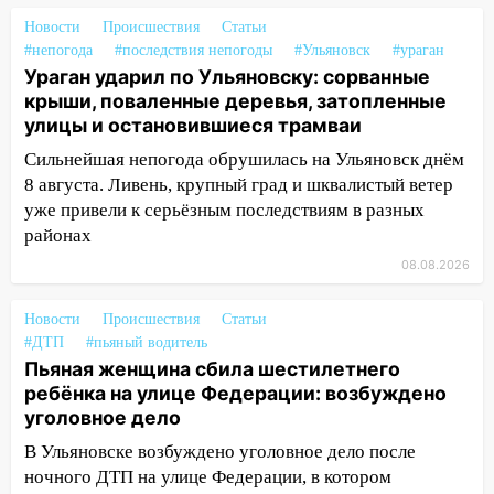
13:49
Стихия продолжает крушить
Новости
Происшествия
Статьи
Ульяновск: дерево рухнуло на дом на
#непогода
#последствия непогоды
#Ульяновск
#ураган
Орджоникидзе
Ураган ударил по Ульяновску: сорванные
крыши, поваленные деревья, затопленные
13:47
На Нижней Террасе мощным
улицы и остановившиеся трамваи
ветром вырвало дерево с корнем
Сильнейшая непогода обрушилась на Ульяновск днём
13:46
Сильный ветер сорвал крышу с
8 августа. Ливень, крупный град и шквалистый ветер
СТО на проспекте Созидателей
уже привели к серьёзным последствиям в разных
районах
13:35
Непогода продолжает бить по
транспорту: в Ульяновске трамвай
08.08.2026
сошёл с рельсов
Новости
Происшествия
Статьи
13:22
Упавшие деревья перекрыли
#ДТП
#пьяный водитель
дороги в Ульяновске: фото
Пьяная женщина сбила шестилетнего
13:17
Непогода в Ульяновске не
ребёнка на улице Федерации: возбуждено
закончится сегодня: сильные ливни
уголовное дело
сохранятся 9 августа
В Ульяновске возбуждено уголовное дело после
ночного ДТП на улице Федерации, в котором
13:15
Трижды «брал в долг» без спроса: