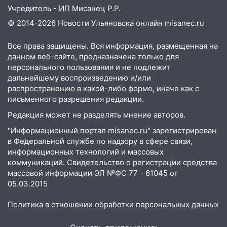
20:40
Ульяновские аграрии смогут
Учредитель - ИП Мисанец Р.Р.
купить тракторы с отсрочкой платежа
до декабря
© 2014-2026 Новости Ульяновска онлайн
misanec.ru
19:34
В следственном управлении
Все права защищены. Вся информация, размещенная на
состоялось торжественное
данном веб-сайте, предназначена только для
мероприятие, приуроченное к
персонального пользования и не подлежит
празднованию Дня сотрудника органов
дальнейшему воспроизведению и/или
следствия Российской Федерации
распространению в какой-либо форме, иначе как с
письменного разрешения редакции.
19:30
Ульяновцев приглашают
Редакция может не разделять мнение авторов.
поддержать «Симбирскую чебурашку»
на фестивале «ФормАРТ»
"Информационный портал misanec.ru" зарегистрирован
в Федеральной службе по надзору в сфере связи,
18:11
Ульяновская область стала
информационных технологий и массовых
пилотным регионом проекта
коммуникаций. Свидетельство о регистрации средства
«Культурное долголетие»
массовой информации ЭЛ №ФС 77 - 61045 от
05.03.2015
17:23
Прогноз погоды в Ульяновской
области на 8 августа
Политика в отношении обработки персональных данных
17:16
В реанимацию Ульяновской